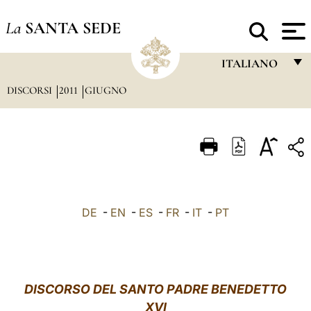
La
SANTA SEDE
ITALIANO
DISCORSI
2011
GIUGNO
FRANÇAIS
ENGLISH
ITALIANO
PORTUGUÊS
ESPAÑOL
DE
-
EN
-
ES
-
FR
-
IT
-
PT
DEUTSCH
POLSKI
العربيّة
DISCORSO DEL SANTO PADRE BENEDETTO
XVI
中文