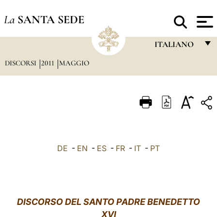
La
SANTA SEDE
ITALIANO
DISCORSI
2011
MAGGIO
FRANÇAIS
ENGLISH
ITALIANO
PORTUGUÊS
ESPAÑOL
DE
-
EN
-
ES
-
FR
-
IT
-
PT
DEUTSCH
POLSKI
العربيّة
DISCORSO
DEL SANTO PADRE BENEDETTO
XVI
中文