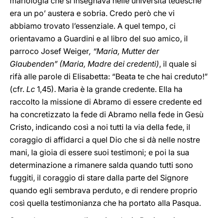
mariologia che si insegnava nelle università tedesche
era un po’ austera e sobria. Credo però che vi
abbiamo trovato l’essenziale. A quel tempo, ci
orientavamo a Guardini e al libro del suo amico, il
parroco Josef Weiger
, “Maria, Mutter der
Glaubenden”
(Maria, Madre dei credenti)
, il quale si
rifà alle parole di Elisabetta: “Beata te che hai creduto!”
(cfr.
Lc
1,45). Maria è la grande credente. Ella ha
raccolto la missione di Abramo di essere credente ed
ha concretizzato la fede di Abramo nella fede in Gesù
Cristo, indicando così a noi tutti la via della fede, il
coraggio di affidarci a quel Dio che si dà nelle nostre
mani, la gioia di essere suoi testimoni; e poi la sua
determinazione a rimanere salda quando tutti sono
fuggiti, il coraggio di stare dalla parte del Signore
quando egli sembrava perduto, e di rendere proprio
così quella testimonianza che ha portato alla Pasqua.