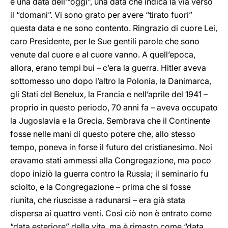
è una data dell’“oggi”, una data che indica la via verso
il “domani”. Vi sono grato per avere “tirato fuori”
questa data e ne sono contento. Ringrazio di cuore Lei,
caro Presidente, per le Sue gentili parole che sono
venute dal cuore e al cuore vanno. A quell’epoca,
allora, erano tempi bui – c’era la guerra. Hitler aveva
sottomesso uno dopo l’altro la Polonia, la Danimarca,
gli Stati del Benelux, la Francia e nell’aprile del 1941 –
proprio in questo periodo, 70 anni fa – aveva occupato
la Jugoslavia e la Grecia. Sembrava che il Continente
fosse nelle mani di questo potere che, allo stesso
tempo, poneva in forse il futuro del cristianesimo. Noi
eravamo stati ammessi alla Congregazione, ma poco
dopo iniziò la guerra contro la Russia; il seminario fu
sciolto, e la Congregazione – prima che si fosse
riunita, che riuscisse a radunarsi – era già stata
dispersa ai quattro venti. Così ciò non è entrato come
“data esteriore” della vita, ma è rimasto come “data