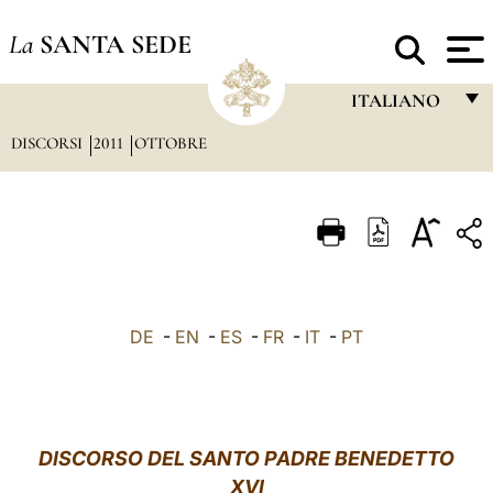
La
SANTA SEDE
ITALIANO
DISCORSI
2011
OTTOBRE
FRANÇAIS
ENGLISH
ITALIANO
PORTUGUÊS
ESPAÑOL
DE
-
EN
-
ES
-
FR
-
IT
-
PT
DEUTSCH
POLSKI
العربيّة
DISCORSO DEL SANTO PADRE BENEDETTO
XVI
中文