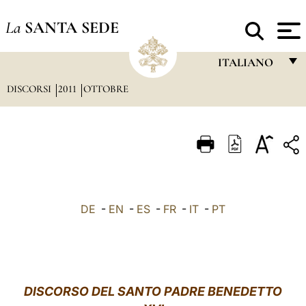
La
SANTA SEDE
ITALIANO
DISCORSI
2011
OTTOBRE
FRANÇAIS
ENGLISH
ITALIANO
PORTUGUÊS
ESPAÑOL
DE
-
EN
-
ES
-
FR
-
IT
-
PT
DEUTSCH
POLSKI
العربيّة
DISCORSO DEL SANTO PADRE BENEDETTO
中文