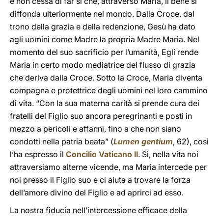
e non cessa di far sì che, attraverso Maria, il bene si
diffonda ulteriormente nel mondo. Dalla Croce, dal
trono della grazia e della redenzione, Gesù ha dato
agli uomini come Madre la propria Madre Maria. Nel
momento del suo sacrificio per l’umanità, Egli rende
Maria in certo modo mediatrice del flusso di grazia
che deriva dalla Croce. Sotto la Croce, Maria diventa
compagna e protettrice degli uomini nel loro cammino
di vita. “Con la sua materna carità si prende cura dei
fratelli del Figlio suo ancora peregrinanti e posti in
mezzo a pericoli e affanni, fino a che non siano
condotti nella patria beata” (
Lumen gentium
, 62), così
l’ha espresso il
Concilio Vaticano II
. Sì, nella vita noi
attraversiamo alterne vicende, ma Maria intercede per
noi presso il Figlio suo e ci aiuta a trovare la forza
dell’amore divino del Figlio e ad aprirci ad esso.
La nostra fiducia nell’intercessione efficace della