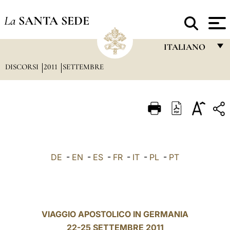
La
SANTA SEDE
ITALIANO
DISCORSI
2011
SETTEMBRE
FRANÇAIS
ENGLISH
ITALIANO
PORTUGUÊS
ESPAÑOL
DE
-
EN
-
ES
-
FR
-
IT
-
PL
-
PT
DEUTSCH
POLSKI
العربيّة
VIAGGIO APOSTOLICO IN GERMANIA
22-25 SETTEMBRE 2011
中文