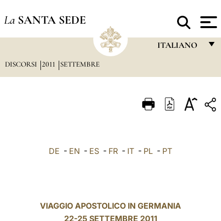
La
SANTA SEDE
ITALIANO
DISCORSI
2011
SETTEMBRE
FRANÇAIS
ENGLISH
ITALIANO
PORTUGUÊS
ESPAÑOL
DE
-
EN
-
ES
-
FR
-
IT
-
PL
-
PT
DEUTSCH
POLSKI
العربيّة
VIAGGIO APOSTOLICO IN GERMANIA
22-25 SETTEMBRE 2011
中文