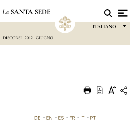
La
SANTA SEDE
ITALIANO
DISCORSI
2012
GIUGNO
FRANÇAIS
ENGLISH
ITALIANO
PORTUGUÊS
ESPAÑOL
DEUTSCH
POLSKI
العربيّة
DE
-
EN
-
ES
-
FR
-
IT
-
PT
中文