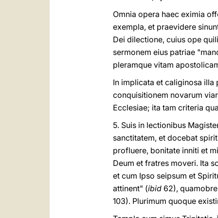
Omnia opera haec eximia off
exempla, et praevidere sinunt
Dei dilectione, cuius ope quil
sermonem eius patriae "manch
pleramque vitam apostolicam
In implicata et caliginosa il
conquisitionem novarum viaru
Ecclesiae; ita tam criteria q
5. Suis in lectionibus Magi
sanctitatem, et docebat spiri
profluere, bonitate inniti et 
Deum et fratres moveri. Ita s
et cum Ipso seipsum et Spiri
attinent" (
ibid
62), quamobrem
103). Plurimum quoque existi