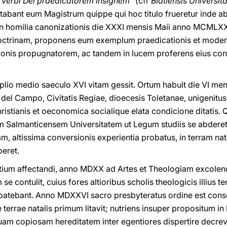
n Verbi Dei praedicatorem insignem"
(cfr
Biatiensis Universit
tabant eum Magistrum quippe qui hoc titulo frueretur inde 
 in homilia canonizationis die XXXI mensis Maii anno MCMLXX 
octrinam, proponens eum exemplum praedicationis et mode
tionis propugnatorem, ac tandem in lucem proferens eius co
mplio medio saeculo XVI vitam gessit. Ortum habuit die VI m
el Campo, Civitatis Regiae, dioecesis Toletanae, unigenitus 
ristianis et oeconomica socialique elata condicione ditatis.
nem Salmanticensem Universitatem ut Legum studiis se abdere
am, altissima conversionis experientia probatus, in terram nat
beret.
tium affectandi, anno MDXX ad Artes et Theologiam excolen
 contulit, cuius fores altioribus scholis theologicis illius t
atebant. Anno MDXXVI sacro presbyteratus ordine est conse
terrae natalis primum litavit; nutriens insuper propositum in 
suam copiosam hereditatem inter egentiores dispertire decrev