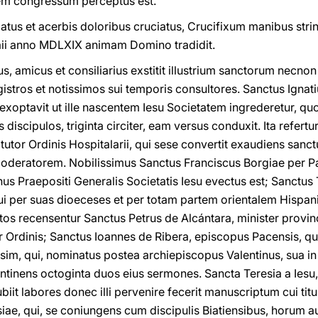
lem congressum perceptus est.
tus et acerbis doloribus cruciatus, Crucifixum manibus strin
ii anno MDLXIX animam Domino tradidit.
s, amicus et consiliarius exstitit illustrium sanctorum necnon 
istros et notissimos sui temporis consultores. Sanctus Ignati
xoptavit ut ille nascentem Iesu Societatem ingrederetur, quod
 discipulos, triginta circiter, eam versus conduxit. Ita refert
tutor Ordinis Hospitalarii, qui sese convertit exaudiens san
 moderatorem. Nobilissimus Sanctus Franciscus Borgiae per Pat
nus Praepositi Generalis Societatis Iesu evectus est; Sanctus
qui per suas dioeceses et per totam partem orientalem Hisp
notos recensentur Sanctus Petrus de Alcántara, minister provin
Ordinis; Sanctus Ioannes de Ribera, episcopus Pacensis, qui 
m, qui, nominatus postea archiepiscopus Valentinus, sua i
inens octoginta duos eius sermones. Sancta Teresia a Iesu,
iit labores donec illi pervenire fecerit manuscriptum cui tit
e, qui, se coniungens cum discipulis Biatiensibus, horum auxi