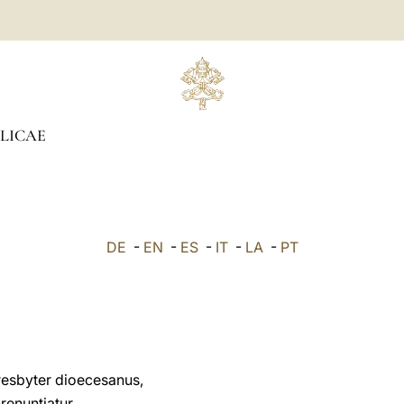
LICAE
DE
-
EN
-
ES
-
IT
-
LA
-
PT
presbyter dioecesanus,
renuntiatur.