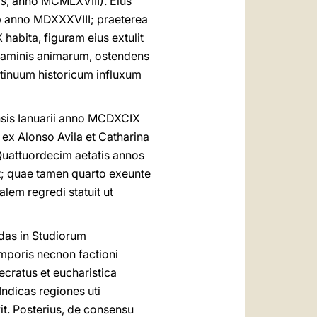
as
, anno MCMLXVIII). Eius
ab anno MDXXXVIII; praeterea
habita, figuram eius extulit
raminis animarum, ostendens
ntinuum historicum influxum
ensis Ianuarii anno MCDXCIX
ex Alonso Avila et Catharina
 Quattuordecim aetatis annos
t; quae tamen quarto exeunte
alem regredi statuit ut
das in Studiorum
emporis necnon factioni
cratus et eucharistica
Indicas regiones uti
it. Posterius, de consensu