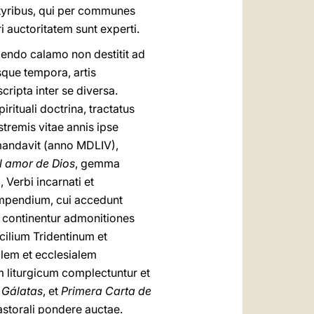
yribus, qui per communes
i auctoritatem sunt experti.
bendo calamo non destitit ad
sque tempora, artis
ripta inter se diversa.
rituali doctrina, tractatus
tremis vitae annis ipse
 mandavit (anno MDLIV),
l amor de Dios
, gemma
 Verbi incarnati et
mpendium, cui accedunt
s continentur admonitiones
ncilium Tridentinum et
lem et ecclesialem
m liturgicum complectuntur et
 Gálatas
, et
Primera Carta de
astorali pondere auctae.