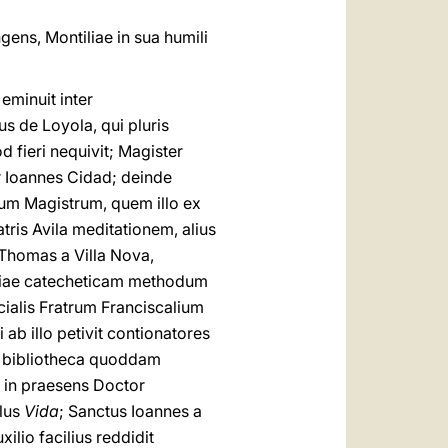
gens, Montiliae in sua humili
eminuit inter
us de Loyola, qui pluris
 fieri nequivit; Magister
ur Ioannes Cidad; deinde
ctum Magistrum, quem illo ex
ris Avila meditationem, alius
 Thomas a Villa Nova,
aniae catecheticam methodum
cialis Fratrum Franciscalium
ab illo petivit contionatores
n bibliotheca quoddam
 in praesens Doctor
ulus
Vida
; Sanctus Ioannes a
lio facilius reddidit