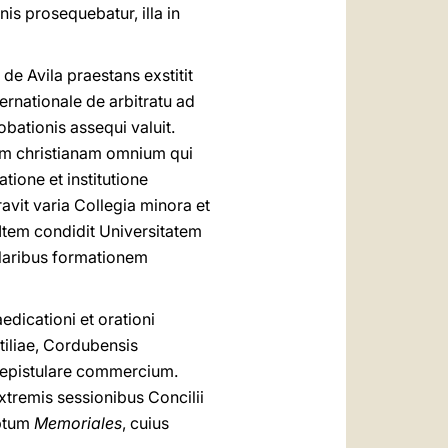
s prosequebatur, illa in
de Avila praestans exstitit
ernationale de arbitratu ad
bationis assequi valuit.
am christianam omnium qui
ione et institutione
vit varia Collegia minora et
Item condidit Universitatem
ularibus formationem
dicationi et orationi
iliae, Cordubensis
 epistulare commercium.
tremis sessionibus Concilii
iptum
Memoriales
, cuius