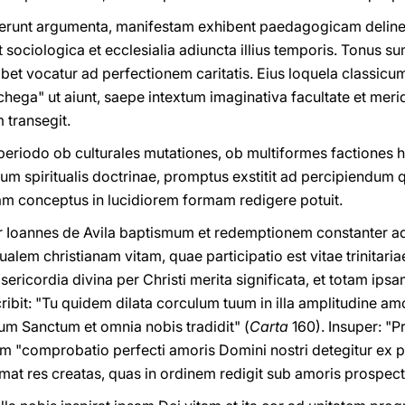
erunt argumenta, manifestam exhibent paedagogicam deline
 sociologica et ecclesialia adiuncta illius temporis. Tonus su
ibet vocatur ad perfectionem caritatis. Eius loquela classicum
ega" ut aiunt, saepe intextum imaginativa facultate et merid
 transegit.
la periodo ob culturales mutationes, ob multiformes factiones
m spiritualis doctrinae, promptus exstitit ad percipiendum q
uam conceptus in lucidiorem formam redigere potuit.
ster Ioannes de Avila baptismum et redemptionem constanter
tualem christianam vitam, quae participatio est vitae trinitar
misericordia divina per Christi merita significata, et totam ipsa
cribit: "Tu quidem dilata corculum tuum in illa amplitudine am
tum Sanctum et omnia nobis tradidit" (
Carta
160). Insuper: "P
 "comprobatio perfecti amoris Domini nostri detegitur ex p
mat res creatas, quas in ordinem redigit sub amoris prospect