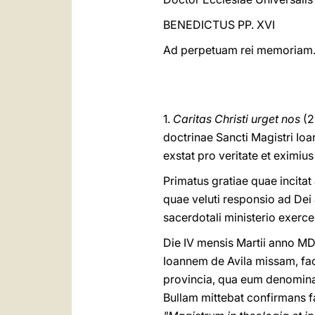
BENEDICTUS PP. XVI
Ad perpetuam rei memoriam
1.
Caritas Christi urget nos
(
doctrinae Sancti Magistri Ioan
exstat pro veritate et eximiu
Primatus gratiae quae incitat
quae veluti responsio ad Dei 
sacerdotali ministerio exerc
Die IV mensis Martii anno MD
Ioannem de Avila missam, fac
provincia, qua eum denomin
Bullam mittebat confirmans 