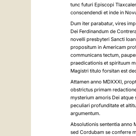
tunc futuri Episcopi Tlaxcal
conscendendi et inde in Nov
Dum iter parabatur, vires imp
Dei Ferdinandum de Contreras
novelli presbyteri Sancti Ioa
propositum in Americam profic
communicans tectum, pauper
praedicationis et spirituum 
Magistri titulo forsitan est de
Attamen anno MDXXXI, propt
obstrictus primam redactione
mysterium amoris Dei atque
peculiari profunditate et alti
argumentum.
Absolutionis sententia anno 
sed Cordubam se conferre mal