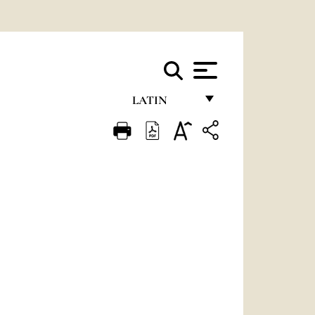
LATIN
FRANÇAIS
ENGLISH
ITALIANO
PORTUGUÊS
ESPAÑOL
DEUTSCH
POLSKI