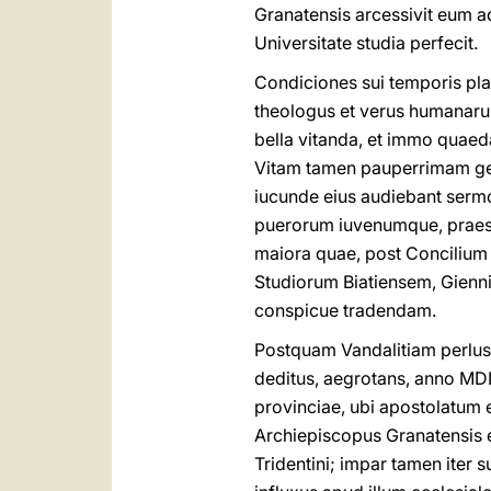
Granatensis arcessivit eum a
Universitate studia perfecit.
Condiciones sui temporis plan
theologus et verus humanarum
bella vitanda, et immo quaed
Vitam tamen pauperrimam ger
iucunde eius audiebant sermo
puerorum iuvenumque, praese
maiora quae, post Concilium 
Studiorum Biatiensem, Gienni
conspicue tradendam.
Postquam Vandalitiam perlustr
deditus, aegrotans, anno MD
provinciae, ubi apostolatum
Archiepiscopus Granatensis 
Tridentini; impar tamen iter