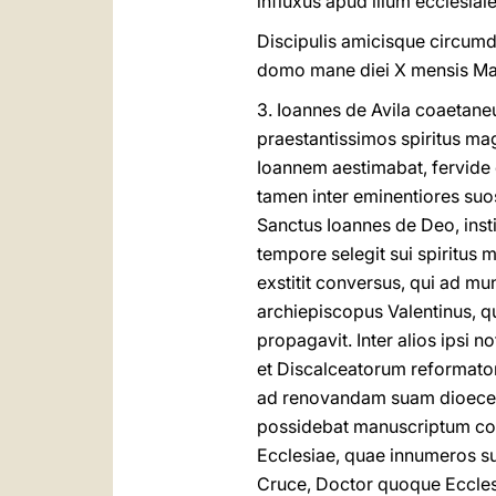
influxus apud illum ecclesia
Discipulis amicisque circumda
domo mane diei X mensis Ma
3. Ioannes de Avila coaetaneu
praestantissimos spiritus mag
Ioannem aestimabat, fervide e
tamen inter eminentiores suos
Sanctus Ioannes de Deo, insti
tempore selegit sui spiritus
exstitit conversus, qui ad mu
archiepiscopus Valentinus, 
propagavit. Inter alios ipsi 
et Discalceatorum reformator 
ad renovandam suam dioecesi
possidebat manuscriptum cont
Ecclesiae, quae innumeros sub
Cruce, Doctor quoque Ecclesia