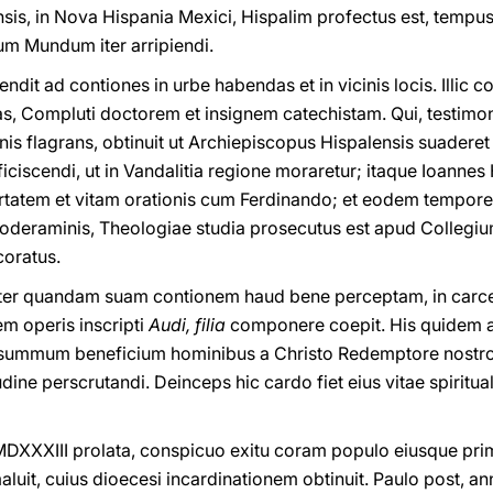
ensis, in Nova Hispania Mexici, Hispalim profectus est, tem
um Mundum iter arripiendi.
endit ad contiones in urbe habendas et in vicinis locis. Illic
, Compluti doctorem et insignem catechistam. Qui, testimoni
nnis flagrans, obtinuit ut Archiepiscopus Hispalensis suadere
iscendi, ut in Vandalitia regione moraretur; itaque Ioannes 
tatem et vitam orationis cum Ferdinando; et eodem tempor
moderaminis, Theologiae studia prosecutus est apud Collegi
coratus.
er quandam suam contionem haud bene perceptam, in carcer
m operis inscripti
Audi, filia
componere coepit. His quidem an
 summum beneficium hominibus a Christo Redemptore nostro
tudine perscrutandi. Deinceps hic cardo fiet eius vitae spiritua
MDXXXIII prolata, conspicuo exitu coram populo eiusque prim
uit, cuius dioecesi incardinationem obtinuit. Paulo post, 