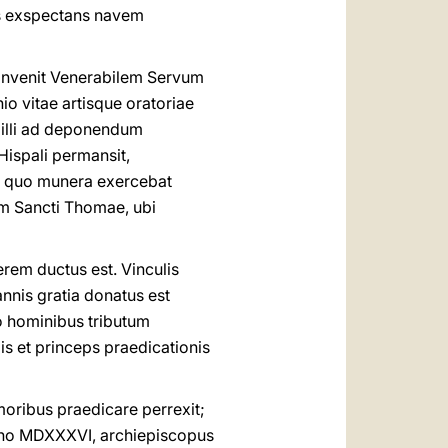
pus exspectans navem
 convenit Venerabilem Servum
o vitae artisque oratoriae
t illi ad deponendum
Hispali permansit,
e quo munera exercebat
um Sancti Thomae, ubi
em ductus est. Vinculis
nis gratia donatus est
 hominibus tributum
lis et princeps praedicationis
oribus praedicare perrexit;
anno MDXXXVI, archiepiscopus