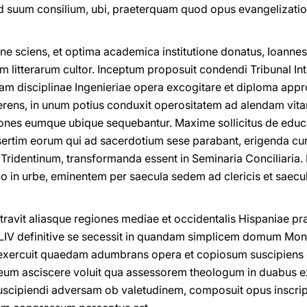
d suum consilium, ubi, praeterquam quod opus evangelizationi
e sciens, et optima academica institutione donatus, Ioannes 
 litterarum cultor. Inceptum proposuit condendi Tribunal Int
am disciplinae Ingenieriae opera excogitare et diploma appro
ens, in unum potius conduxit operositatem ad alendam vit
nes eumque ubique sequebantur. Maxime sollicitus de educat
rtim eorum qui ad sacerdotium sese parabant, erigenda cura
Tridentinum, transformanda essent in Seminaria Conciliaria. 
o in urbe, eminentem per saecula sedem ad clericis et saec
avit aliasque regiones mediae et occidentalis Hispaniae prae
LIV definitive se secessit in quandam simplicem domum Mont
 exercuit quaedam adumbrans opera et copiosum suscipiens
eum asciscere voluit qua assessorem theologum in duabus ex
 suscipiendi adversam ob valetudinem, composuit opus inscr