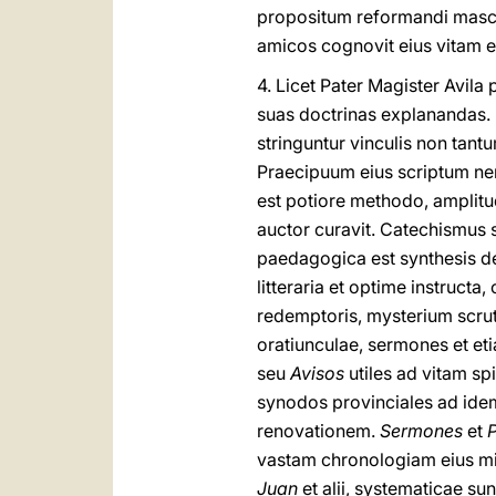
propositum reformandi masc
amicos cognovit eius vitam et
4. Licet Pater Magister Avila
suas doctrinas explanandas. 
stringuntur vinculis non tant
Praecipuum eius scriptum 
est potiore methodo, amplitud
auctor curavit. Catechismus
paedagogica est synthesis de 
litteraria et optime instructa
redemptoris, mysterium scr
oratiunculae, sermones et et
seu
Avisos
utiles ad vitam spi
synodos provinciales ad id
renovationem.
Sermones
et
P
vastam chronologiam eius mini
Juan
et alii, systematicae su