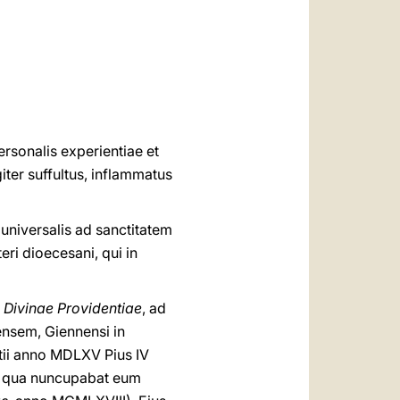
العربيّة
中文
LATINE
personalis experientiae et
giter suffultus, inflammatus
 universalis ad sanctitatem
ri dioecesani, qui in
o Divinae Providentiae
, ad
ensem, Giennensi in
tii anno MDLXV Pius IV
s, qua nuncupabat eum