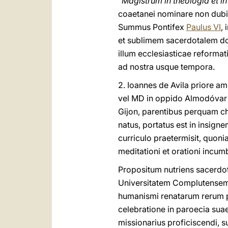
"Magistrum in theologia et i
coaetanei nominare non dubi
Summus Pontifex
Paulus VI
,
et sublimem sacerdotalem d
illum ecclesiasticae reforma
ad nostra usque tempora.
2. Ioannes de Avila priore a
vel MD in oppido Almodóvar d
Gijon, parentibus perquam ch
natus, portatus est in insig
curriculo praetermisit, quoni
meditationi et orationi incum
Propositum nutriens sacerdo
Universitatem Complutensem se
humanismi renatarum rerum p
celebratione in paroecia suae 
missionarius proficiscendi, 