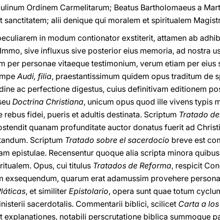
ulinum Ordinem Carmelitarum; Beatus Bartholomaeus a Mart
 sanctitatem; alii denique qui moralem et spiritualem Magistr
 peculiarem in modum contionator exstiterit, attamen ab adhi
Immo, sive influxus sive posterior eius memoria, ad nostra u
um per personae vitaeque testimonium, verum etiam per eius sc
nempe
Audi, filia
, praestantissimum quidem opus traditum de spi
ine ac perfectione digestus, cuius definitivam editionem pos
 seu
Doctrina Christiana
, unicum opus quod ille vivens typis
rebus fidei, pueris et adultis destinata. Scriptum
Tratado de
, ostendit quanam profunditate auctor donatus fuerit ad Christi,
utandum. Scriptum
Tratado sobre el sacerdocio
breve est co
iam epistulae. Recensentur quoque alia scripta minora quibu
ritualem. Opus, cui titulus
Tratados de Reforma
, respicit Co
em exsequendum, quarum erat adamussim provehere persona
láticas
, et similiter
Epistolario
, opera sunt quae totum cyclu
sterii sacerdotalis. Commentarii biblici, scilicet
Carta a los
nt explanationes, notabili perscrutatione biblica summoque p