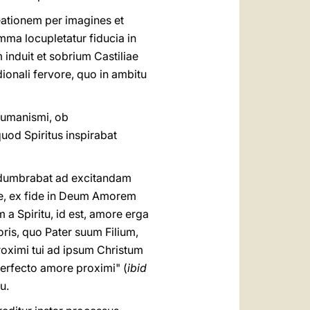
ationem per imagines et
mma locupletatur fiducia in
 induit et sobrium Castiliae
ionali fervore, quo in ambitu
 humanismi, ob
uod Spiritus inspirabat
 adumbrabat ad excitandam
iae, ex fide in Deum Amorem
m a Spiritu, id est, amore erga
oris, quo Pater suum Filium,
roximi tui ad ipsum Christum
erfecto amore proximi" (
ibid
u.