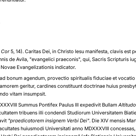
.
2
Cor
5, 14). Caritas Dei, in Christo Iesu manifesta, clavis est 
nis de Avila, "evangelici praeconis", qui, Sacris Scripturis iu
s Novae Evangelizationis indicator.
 ad bonum agendum, provectio spiritualis fiduciae et vocatio
amorem geritur, cardines constituunt doctrinae huius presbyte
endo vitam insumpsit.
XXXVIII Summus Pontifex Paulus III expedivit Bullam
Altitud
ultatem tribuens illi condendi Studiorum Universitatem Biati
avit
"praedicatorem insignem Verbi Dei"
. Die XIV mensis Mar
facultates huiusmodi Universitati anno MDXXXVIII concessa