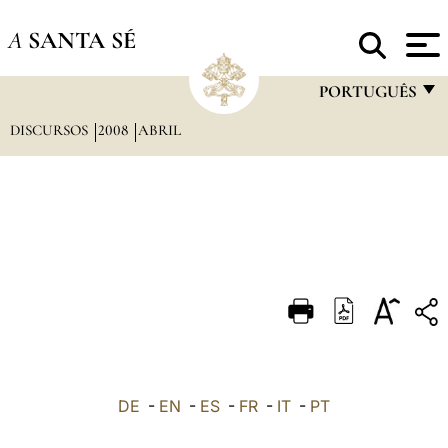
A
SANTA SÉ
PORTUGUÊS
DISCURSOS
2008
ABRIL
FRANÇAIS
ENGLISH
ITALIANO
PORTUGUÊS
ESPAÑOL
DEUTSCH
POLSKI
العربيّة
DE
-
EN
-
ES
-
FR
-
IT
-
PT
中文