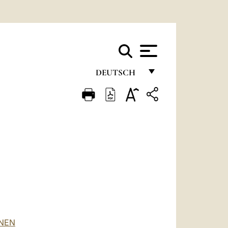
DEUTSCH
FRANÇAIS
ENGLISH
ITALIANO
PORTUGUÊS
ESPAÑOL
DEUTSCH
POLSKI
ONEN