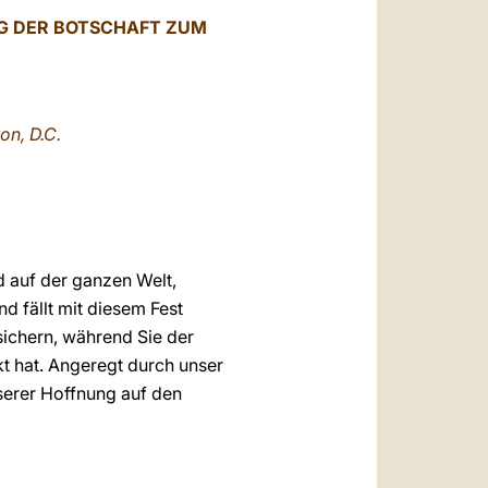
العربيّة
G DER BOTSCHAFT ZUM
中文
LATINE
on, D.C.
d auf der ganzen Welt,
d fällt mit diesem Fest
ichern, während Sie der
t hat. Angeregt durch unser
serer Hoffnung auf den