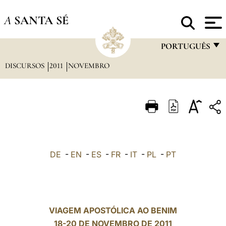
A
SANTA SÉ
PORTUGUÊS
DISCURSOS
2011
NOVEMBRO
FRANÇAIS
ENGLISH
ITALIANO
PORTUGUÊS
ESPAÑOL
DE
-
EN
-
ES
-
FR
-
IT
-
PL
-
PT
DEUTSCH
POLSKI
العربيّة
VIAGEM APOSTÓLICA AO BENIM
18-20 DE NOVEMBRO DE 2011
中文