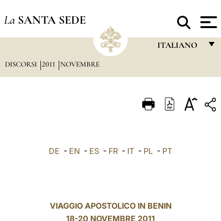
La
SANTA SEDE
ITALIANO
DISCORSI
2011
NOVEMBRE
FRANÇAIS
ENGLISH
ITALIANO
PORTUGUÊS
ESPAÑOL
DE
-
EN
-
ES
-
FR
-
IT
-
PL
-
PT
DEUTSCH
POLSKI
العربيّة
VIAGGIO APOSTOLICO IN BENIN
18-20 NOVEMBRE 2011
中文