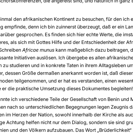
schofskonferenzen, die angereist sind, und natürlich in gan
inmal den afrikanischen Kontinent zu besuchen, für den ich
empfinde, denn ich bin zuinnerst überzeugt, daß er ein Land
rüber gesprochen. Es finden sich hier echte Werte, die imsta
res, als sich mit Gottes Hilfe und der Entschiedenheit der Afr
 Schreiben
Africae munus
kann maßgeblich dazu beitragen, de
sante Initiativen auslösen. Ich übergebe es allen afrikanisch
 zu studieren und in konkrete Taten in ihrem Alltagsleben um
r, dessen Größe dermaßen anerkannt worden ist, daß diese
 Synoden teilgenommen, und er hat es verstanden, einen wesen
e er die praktische Umsetzung dieses Dokumentes begleiten!
te ich verschiedene Teile der Gesellschaft von Benin und Mi
sen nach so unterschiedlichen Begegnungen legen Zeugnis d
im Herzen der Nation, sowohl innerhalb der Kirche als auch
ige Achtung helfen nicht nur dem Dialog, sondern sie sind gr
ien und den Völkern aufzubauen. Das Wort „Brüderlichkeit“ i