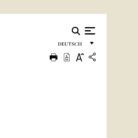
DEUTSCH
FRANÇAIS
ENGLISH
ITALIANO
PORTUGUÊS
ESPAÑOL
DEUTSCH
POLSKI