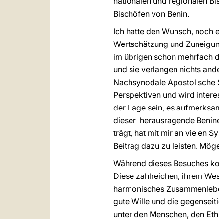
nationalen und regionalen Bi
Bischöfen von Benin.
Ich hatte den Wunsch, noch e
Wertschätzung und Zuneigung 
im übrigen schon mehrfach da
und sie verlangen nichts ande
Nachsynodale Apostolische
Perspektiven und wird interes
der Lage sein, es aufmerksam
dieser herausragende Benine
trägt, hat mit mir an vielen
Beitrag dazu zu leisten. Mög
Während dieses Besuches konn
Diese zahlreichen, ihrem We
harmonisches Zusammenleben 
gute Wille und die gegenseit
unter den Menschen, den Ethn