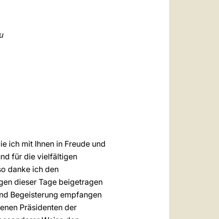
العربيّة
中文
u
LATINE
ie ich mit Ihnen in Freude und
d für die vielfältigen
so danke ich den
ngen dieser Tage beigetragen
 und Begeisterung empfangen
denen Präsidenten der