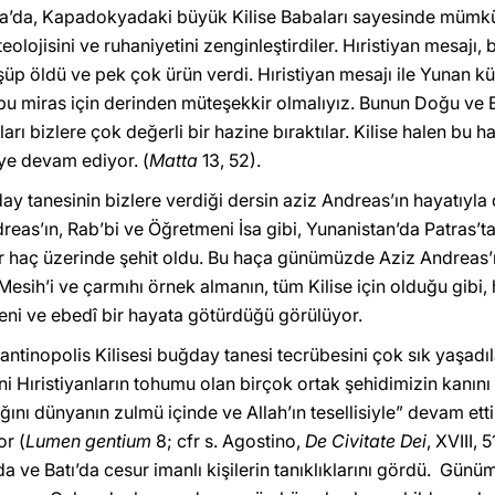
ya’da, Kapadokyadaki büyük Kilise Babaları sayesinde müm
ni, teolojisini ve ruhaniyetini zenginleştirdiler. Hıristiyan mesa
üp öldü ve pek çok ürün verdi. Hıristiyan mesajı ile Yunan kü
 miras için derinden müteşekkir olmalıyız. Bunun Doğu ve Bat
ları bizlere çok değerli bir hazine bıraktılar. Kilise halen b
ye devam ediyor. (
Matta
13, 52).
 tanesinin bizlere verdiği dersin aziz Andreas’ın hayatıyla d
eas’ın, Rab’bi ve Öğretmeni İsa gibi, Yunanistan’da Patras’ta,
bir haç üzerinde şehit oldu. Bu haça günümüzde Aziz Andreas’ın
esih’i ve çarmıhı örnek almanın, tüm Kilise için olduğu gibi, 
ni ve ebedî bir hayata götürdüğü görülüyor.
tinopolis Kilisesi buğday tanesi tecrübesini çok sık yaşadıla
eni Hıristiyanların tohumu olan birçok ortak şehidimizin kanını 
ığını dünyanın zulmü içinde ve Allah’ın tesellisiyle” devam et
or (
Lumen gentium
8; cfr s. Agostino,
De Civitate Dei
, XVIII,
da ve Batı’da cesur imanlı kişilerin tanıklıklarını gördü. Gü