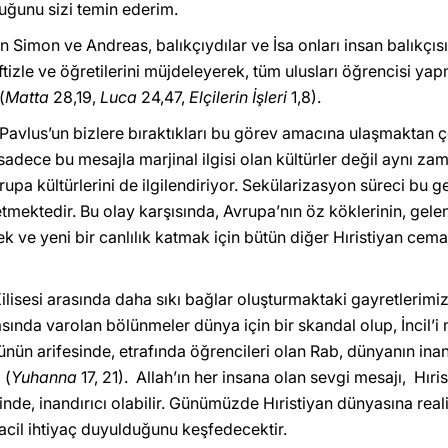
uğunu sizi temin ederim.
an Simon ve Andreas, balıkçıydılar ve İsa onları insan balıkçıs
izle ve öğretilerini müjdeleyerek, tüm ulusları öğrencisi ya
(
Matta
28,19,
Luca
24,47,
Elçilerin İşleri
1,8).
 Pavlus’un bizlere bıraktıkları bu görev amacına ulaşmaktan 
 sadece bu mesajla marjinal ilgisi olan kültürler değil aynı 
rupa kültürlerini de ilgilendiriyor. Sekülarizasyon süreci bu 
tmektedir. Bu olay karşısında, Avrupa’nın öz köklerinin, gelen
ek ve yeni bir canlılık katmak için bütün diğer Hıristiyan cemaat
 Kilisesi arasında daha sıkı bağlar oluşturmaktaki gayretleri
rasında varolan bölünmeler dünya için bir skandal olup, İncil’i
ünün arifesinde, etrafında öğrencileri olan Rab, dünyanın inan
 (
Yuhanna
17, 21). Allah’ın her insana olan sevgi mesajı, Hır
esinde, inandırıcı olabilir. Günümüzde Hıristiyan dünyasına rea
a acil ihtiyaç duyulduğunu keşfedecektir.