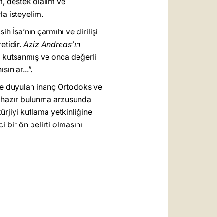
m, destek olalım ve
la isteyelim.
h İsa’nın çarmıhı ve dirilişi
etidir.
Aziz Andreas’ın
le kutsanmış ve onca değerli
ınlar...”.
de duyulan inanç Ortodoks ve
de hazır bulunma arzusunda
ürjiyi kutlama yetkinliğine
 bir ön belirti olmasını