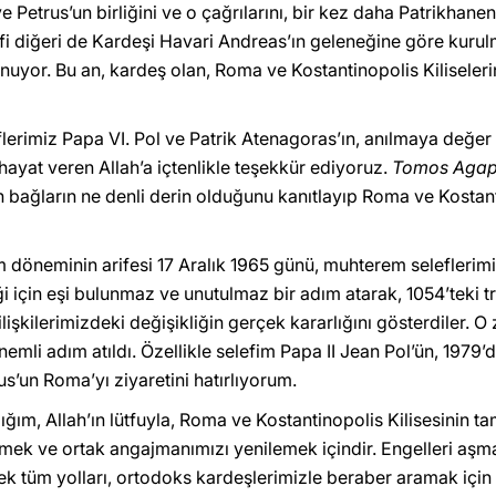
 Petrus’un birliğini ve o çağrılarını, bir kez daha Patrikhanen
efi diğeri de Kardeşi Havari Andreas’ın geleneğine göre kurul
or. Bu an, kardeş olan, Roma ve Kostantinopolis Kiliselerini ö
eflerimiz Papa VI. Pol ve Patrik Atenagoras’ın, anılmaya değe
 hayat veren Allah’a içtenlikle teşekkür ediyoruz.
Tomos Agap
n bağların ne denli derin olduğunu kanıtlayıp Roma ve Kostant
m döneminin arifesi 17 Aralık 1965 günü, muhterem seleflerimiz,
ği için eşi bulunmaz ve unutulmaz bir adım atarak, 1054’teki tr
ilişkilerimizdeki değişikliğin gerçek kararlığını gösterdiler. O
mli adım atıldı. Özellikle selefim Papa II Jean Pol’ün, 1979’d
s’un Roma’yı ziyaretini hatırlıyorum.
m, Allah’ın lütfuyla, Roma ve Kostantinopolis Kilisesinin tam b
lmek ve ortak angajmanımızı yenilemek içindir. Engelleri aş
cek tüm yolları, ortodoks kardeşlerimizle beraber aramak için 