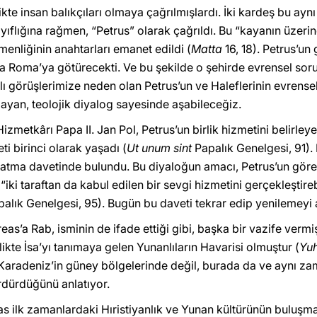
te insan balıkçıları olmaya çağrılmışlardı. İki kardeş bu aynı
ayıflığına rağmen, “Petrus” olarak çağrıldı. Bu “kayanın üzerin
menliğinin anahtarları emanet edildi (
Matta
16, 18). Petrus’u
 Roma’ya götürecekti. Ve bu şekilde o şehirde evrensel soru
rklı görüşlerimize neden olan Petrus’un ve Haleflerinin evren
yan, teolojik diyalog sayesinde aşabileceğiz.
Hizmetkârı Papa II. Jan Pol, Petrus’un birlik hizmetini belirl
i birinci olarak yaşadı (
Ut unum sint
Papalık Genelgesi, 91).
latma davetinde bulundu. Bu diyaloğun amacı, Petrus’un gör
iki taraftan da kabul edilen bir sevgi hizmetini gerçekleştirebi
palık Genelgesi, 95). Bugün bu daveti tekrar edip yenilemeyi
as’a Rab, isminin de ifade ettiği gibi, başka bir vazife verm
rlikte İsa’yı tanımaya gelen Yunanlıların Havarisi olmuştur (
Yu
aradeniz’in güney bölgelerinde değil, burada da ve aynı za
rdürdüğünü anlatıyor.
 ilk zamanlardaki Hıristiyanlık ve Yunan kültürünün buluşmas