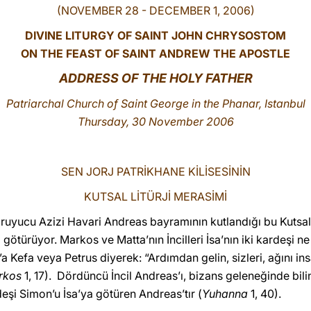
(NOVEMBER 28 - DECEMBER 1, 2006)
DIVINE LITURGY OF SAINT JOHN CHRYSOSTOM
ON THE FEAST OF SAINT ANDREW THE APOSTLE
ADDRESS OF THE HOLY FATHER
Patriarchal Church of Saint George in the Phanar, Istanbul
Thursday, 30 November 2006
SEN JORJ PATRİKHANE KİLİSESİNİN
KUTSAL LİTÜRJİ MERASİMİ
oruyucu Azizi Havari Andreas bayramının kutlandığı bu Kutsal L
 götürüyor. Markos ve Matta’nın İncilleri İsa’nın iki kardeşi ne
 Kefa veya Petrus diyerek: “Ardımdan gelin, sizleri, ağını ins
rkos
1, 17). Dördüncü İncil Andreas’ı, bizans geleneğinde bilin
deşi Simon’u İsa’ya götüren Andreas’tır (
Yuhanna
1, 40).