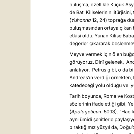
buluşma, özellikle Küçük As
de Batı Kiliselerinin litürjisi
(
Yuhanna
12, 24) toprağa düş
buluşmasından ortaya çıkan bu
etkisi oldu. Yunan Kilise Baba
değerler çıkararak beslenme
Meyve vermek için ölen buğday
görüyoruz. Dinî gelenek, Andr
anlatıyor. Petrus gibi, o da 
Andreas’ın verdiği örnekten, M
katedeceği yolu olduğu ve ye
Tarih boyunca, Roma ve Kostan
sözlerinin ifade ettiği gibi, Y
(
Apologeticum
50,13). “Hacıl
aynı ümidi şehitlerle paylaşıy
bıraktığımız yüzyıl da, Doğu’