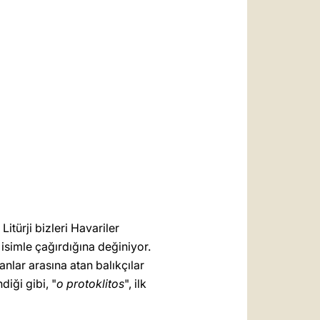
العربيّة
中文
LATINE
itürji bizleri Havariler
 isimle çağırdığına değiniyor.
anlar arasına atan balıkçılar
diği gibi, "
o protoklitos
", ilk