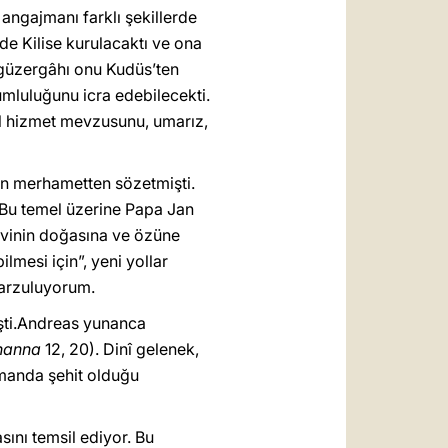
 angajmanı farklı şekillerde
de Kilise kurulacaktı ve ona
n güzergâhı onu Kudüs’ten
mluluğunu icra edebilecekti.
sel hizmet mevzusunu, umarız,
eyen merhametten sözetmişti.
 Bu temel üzerine Papa Jan
evinin doğasına ve özüne
lmesi için”, yeni yollar
 arzuluyorum.
işti.Andreas yunanca
hanna
12, 20). Dinî gelenek,
manda şehit olduğu
ını temsil ediyor. Bu