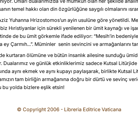
lanıyor. Onları dualarımızda ve mümkün olan her şekilde analı
anın temel hakkı olan din özgürlüğüne saygılı olmalarını ısrar
 Aziz Yuhanna Hrizostomos’un ayin usulüne göre yönetildi. Mesi
biz Hıristiyanlar için sürekli yenilenen bir ümit kaynağı ve işar
metinde de bu ümit görkemle ifade ediliyor: “Mesih’in bedeniy
 ey Çarmıh...”. Müminler senin sevincini ve armağanlarını tanıs
nde kurtaran ölümüne ve bütün insanlık ailesine sunduğu ümi
ır. Dualarımız ve günlük etkinliklerimiz sadece Kutsal Litürji
ında aynı ekmek ve aynı kupayı paylaşarak, birlikte Kutsal Lit
zın tam birliğin armağanına doğru bir dürtü ve sevinç verici
u bu yolda bizlere eşlik etsin!
© Copyright 2006 - Libreria Editrice Vaticana