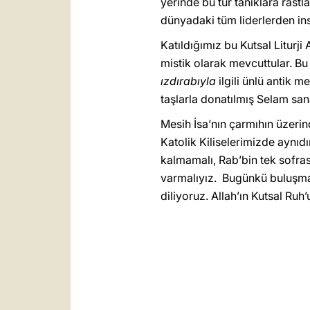
yerinde bu tür tanıklara rast
dünyadaki tüm liderlerden ins
Katıldığımız bu Kutsal Liturji
mistik olarak mevcuttular. Bu 
ızdırabıyla
ilgili ünlü antik 
taşlarla donatılmış Selam sana
Mesih İsa’nın çarmıhın üzeri
Katolik Kiliselerimizde aynıd
kalmamalı, Rab’bin tek sofras
varmalıyız. Bugünkü buluşmamı
diliyoruz. Allah’ın Kutsal Ruh’