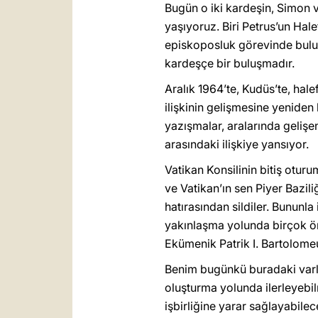
Bugün o iki kardeşin, Simon ve
yaşıyoruz. Biri Petrus’un Hal
episkoposluk görevinde bulunuy
kardeşçe bir buluşmadır.
Aralık 1964’te, Kudüs’te, hal
ilişkinin gelişmesine yeniden
yazışmalar, aralarında gelişe
arasındaki ilişkiye yansıyor.
Vatikan Konsilinin bitiş oturu
ve Vatikan’ın sen Piyer Bazili
hatırasından sildiler. Bununla 
yakınlaşma yolunda birçok öne
Ekümenik Patrik I. Bartolomeu
Benim bugünkü buradaki varlığı
oluşturma yolunda ilerleyebi
işbirliğine yarar sağlayabile