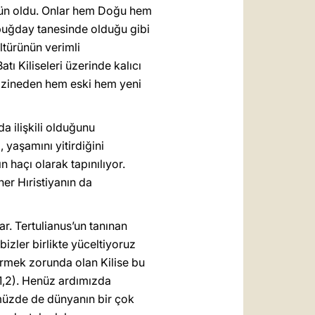
kün oldu. Onlar hem Doğu hem
jı, buğday tanesinde olduğu gibi
ltürünün verimli
ı Kiliseleri üzerinde kalıcı
u hazineden hem eski hem yeni
a ilişkili olduğunu
 yaşamını yitirdiğini
 haçı olarak tapınılıyor.
her Hıristiyanın da
r. Tertulianus’un tanınan
bizler birlikte yüceltiyoruz
tirmek zorunda olan Kilise bu
 51,2). Henüz ardımızda
nümüzde de dünyanın bir çok