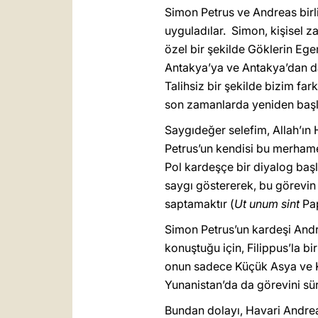
Simon Petrus ve Andreas birlik
uyguladılar. Simon, kişisel z
özel bir şekilde Göklerin Ege
Antakya’ya ve Antakya’dan da
Talihsiz bir şekilde bizim fa
son zamanlarda yeniden başla
Saygıdeğer selefim, Allah’ın 
Petrus’un kendisi bu merhamet
Pol kardeşçe bir diyalog baş
saygı göstererek, bu görevin “
saptamaktır (
Ut unum sint
Pa
Simon Petrus’un kardeşi Andre
konuştuğu için, Filippus’la bi
onun sadece Küçük Asya ve K
Yunanistan’da da görevini sü
Bundan dolayı, Havari Andreas