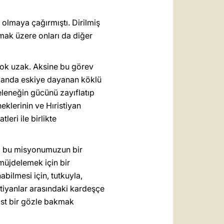
ı olmaya çağırmıştı. Dirilmiş
pmak üzere onları da diğer
çok uzak. Aksine bu görev
zamanda eskiye dayanan köklü
geleneğin gücünü zayıflatıp
eklerinin ve Hıristiyan
leri ile birlikte
miz bu misyonumuzun bir
 müjdelemek için bir
abilmesi için, tutkuyla,
istiyanlar arasındaki kardeşçe
list bir gözle bakmak