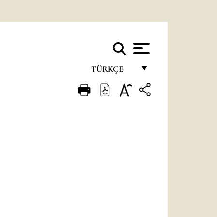
TÜRKÇE
FRANÇAIS
ENGLISH
ITALIANO
PORTUGUÊS
ESPAÑOL
DEUTSCH
POLSKI