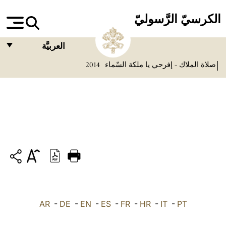
الكرسيّ الرَّسوليّ
العربيَّة
صلاة الملاك - إفرحي يا ملكة السّماء
2014
FRANÇAIS
ENGLISH
ITALIANO
PORTUGUÊS
ESPAÑOL
DEUTSCH
POLSKI
PT
-
IT
-
HR
-
FR
-
ES
-
EN
-
DE
-
العربيّة
AR
中文