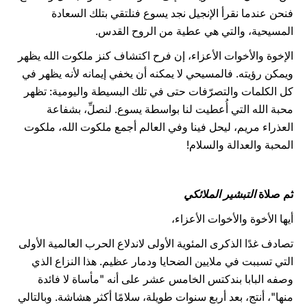
فنحن عندما نقرأ الإنجيل نجد يسوع فنلتقي بتلك السعادة
المسيحية، والتي هي عطية من الروح القدس.
الإخوة والأخوات الأعزاء، إن فرح اكتشاف كنز ملكوت الله يظهر
ويمكن رؤيته. فالمسيحي لا يمكنه أن يخفي إيمانه لأنه يظهر في
كل الكلمات والتصرّفات حتى في تلك البسيطة واليومية: تظهر
محبة الله التي أُعطيت لنا بواسطة يسوع. لنصلِّ، بشفاعة
العذراء مريم، ليحل فينا وفي العالم أجمع ملكوت الله، ملكوت
المحبة والعدالة والسلام!
ثم صلاة
التبشير الملائكي
أيها الأخوة والأخوات الأعزاء،
تصادف غدًا الذكرى المئوية الأولى لاندلاع الحرب العالمية الأولى
التي تسببت في ملايين الضحايا ودمار عظيم. هذا النزاع الذي
وصفه البابا بندكتس الخامس عشر على أنه "مأساة لا فائدة
منها"، أنتج، بعد أربع سنوات طويلة، سلامًا أكثر هشاشة. وبالتالي