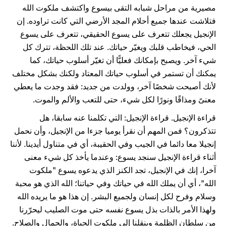
مصيرية من مراحل شبابه التقى بيسوع واكتشف ملكوت الله
فتلاشت عندها جميع أحلام المجد الأرضي التي كانت تراوده. إن
الإنجيل يجعلك تتعرف على يسوع الحقيقي، تتعرف على يسوع
الحي، فيخاطب قلبك ويغيّر حياتك. عند تلك اللحظة، تترك كل
شيء آخر. ويصبح بإمكانك فعليًّا أن تغيّر أسلوب حياتك، كما
يمكنك أن تستمر في أسلوب حياتك المعتاد ولكنك بشكل مختلف
لأنك أصبحت شخصًا آخر، وولدت من جديد: فقد وجدت ما يعطي
معنىً ومذاقًا ونورًا لكل شيء، حتى للتعب والألم والموت.
قراءة الإنجيل. قراءة الإنجيل: التي تكلمنا عنه سابقا، هل
تتذكرون؟ فمن المهم أن نقرأ يوميا جزءا من الإنجيل، وأن نحمل
إنجيلا معا دائما في الجيب وفي الحقيبة، أي في متناول أيدينا. لأننا
أثناء قراءة الإنجيل سنجد يسوع: وعندما يأخذ كل شيء معنى
آخرا، إنك في الإنجيل، تجد الكنز الذي يدعوه يسوع "ملكوت
الله"، أي أن يملك الله في حياتك وفي حياتنا؛ الله الذي هو محبة
وسلام وفرح لكل إنسان ولجميع البشر. إن هذا هو ما يريده الله
ولهذا الأمر بالذات بذل يسوع نفسه حتى موت الصليب ليحرّرنا
من سلطان الظلمة وينقلنا إلى ملكوت الحياة، والجمال والصلاح.