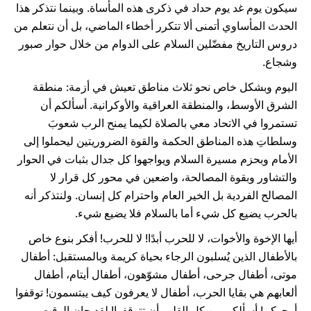
سيكون يوم غد يوم حداد في ذكرى هذه المأساة. وبينما نتذكر هذا
الحدث المأساوي أتمنى ألا تتكرر أخطاء الماضي، بل أن نتعلم من
دروس التاريخ مفضّلين السلام على الدوام من خلال حوار صبور
وشجاع.
اليوم وبشكل خاص نحو ثلاث مناطق تعيش في أزمة: منطقة
الشرق الأوسط، والمنطقة العراقية والأوكرانية. أسألكم أن
تستمروا في الاتحاد معي بالصلاة لكيما يمنح الرب شعوبَ
وسلطاتِ هذه المناطق الحكمة والقوة الضروريتين ليحملوا إلى
الأمام وبحزم مسيرة السلام ويواجهوا كل جدال بثبات في الحوار
والتشاور وبقوة المصالحة، واضعين في محور كل قرار لا
المصالح الفردية بل الخير العام واحترام كل إنسان. ولنتذكر أنه
بالحرب يضيع كل شيء أما بالسلام فلا يضيع شيء.
أيها الإخوة والأخوات، لا للحرب أبدًا! لا للحرب! أفكر بنوع خاص
بالأطفال الذين يُسلبون الرجاء بحياة كريمة وبالمستقبل: أطفال
موتى، أطفال جرحى، أطفال مشوّهون، أطفال أيتام، أطفال
ألعابهم هي بقايا الحرب، أطفال لا يعرفون كيف يبتسمون! توقفوا
أرجوكم! أسألكم من كل القلب أن تتوقفوا! لقد حان الوقت