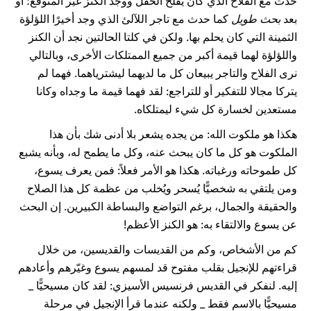
حدث مع الفلاح الذي كان يفلح الحقل ووجد الكنز غير المتوقّع؛ أو
بعد
بحث طويل
كما حدث مع تاجر اللآلئ الذي وجد أخيرًا اللؤلؤة
الثمينة التي كان يحلم بها. ولكن في كلتا الحالتين نجد أن الكنز
واللؤلؤة لهما قيمة أكبر من جميع الممتلكات الأخرى، وبالتالي
نرى الفلاح والتاجر يبيعان كل ما لديهما ليشترياهما. فهما لم
يتركا مجالا للتفكير أو للتراجع: لقد فهما قيمة ما وجداه وكانا
مستعدين لخسارة كل شيء ليمتلكاه.
هكذا هو ملكوت الله: من يجده يشعر بلا أدنى شك بأن هذا
الملكوت هو كل ما كان يبحث عنه، وكل ما يطمح له، وبأنه يشبع
كل طموحاته ورغباته. هكذا هو الأمر فعلاً: فمن يعرف يسوع،
ومن يلتقي به شخصيًّا يُسحر ويُخلب من عظمة كل هذا الصلاح
والحقيقة والجمال، برغم التواضع والبساطة الكبيرين. إن البحث
عن يسوع والالتقاء به: هو الكنز الأعظم!
كم من الأشخاص، وكم من القديسات والقديسين، من خلال
قراءتهم للإنجيل بقلب مفتوح قد لمسهم يسوع وغيّرهم وأعادهم
إليه. لنفكر في القديس فرنسيس الأسيزي: لقد كان مسيحيًّا _
مسيحيًّا بالاسم فقط _ ولكنه عندما قرأ الإنجيل في مرحلة