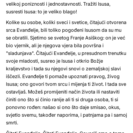
velikoj poniznosti i jednostavnosti. Tražiti Isusa,
susresti Isusa: to je veliko blago!
Kolike su osobe, koliki sveci i svetice, čitajući otvorena
srca Evanđelje, bili toliko pogođeni Isusom da su mu
se obratili. Sjetimo se svetog Franje Asiškog: on je već
bio vjernik, ali je njegova vjera bila površna i
"sladunjava". Čitajući Evanđelje, u presudnom trenutku
svoje mladosti, susreo je Isusa i otkrio Božje
kraljevstvo i tada su njegovi snovi o zemaljskoj slavi
iščezli. Evanđelje ti pomaže upoznati pravog, živog
Isusa; ono govori tvom srcu i mijenja ti život. I tada sve
ostavljaš. Možeš promijeniti način života ili nastaviti
činiti ono što si činio ranije ali ti si druga osoba, ti si
ponovno rođen: našao si ono što daje smisao, okus,
svjetlo svemu, također naporima, i patnjama pa i samoj
smrti.