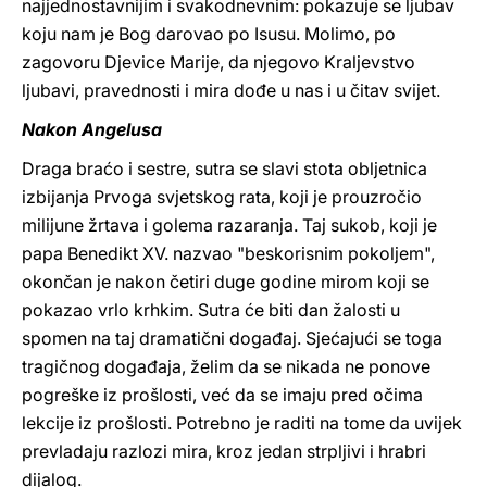
najjednostavnijim i svakodnevnim: pokazuje se ljubav
koju nam je Bog darovao po Isusu. Molimo, po
zagovoru Djevice Marije, da njegovo Kraljevstvo
ljubavi, pravednosti i mira dođe u nas i u čitav svijet.
Nakon Angelusa
Draga braćo i sestre, sutra se slavi stota obljetnica
izbijanja Prvoga svjetskog rata, koji je prouzročio
milijune žrtava i golema razaranja. Taj sukob, koji je
papa Benedikt XV. nazvao "beskorisnim pokoljem",
okončan je nakon četiri duge godine mirom koji se
pokazao vrlo krhkim. Sutra će biti dan žalosti u
spomen na taj dramatični događaj. Sjećajući se toga
tragičnog događaja, želim da se nikada ne ponove
pogreške iz prošlosti, već da se imaju pred očima
lekcije iz prošlosti. Potrebno je raditi na tome da uvijek
prevladaju razlozi mira, kroz jedan strpljivi i hrabri
dijalog.