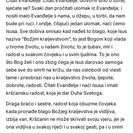
Čitati Evanđelje. Čitati Evanđelje. Govorili smo o tome,
sjećate se? Svaki dan pročitati ulomak iz Evanđelja; i
nositi malo Evanđelje s nama, u džepu, u torbi, da nam
bude pri ruci. I ondje, čitajući jedan ulomak, naći ćemo
Isusa. Sve dobiva smisao kad nađeš to blago, koje Isus
naziva "Božjim kraljevstvom", to jest Bogom koji vlada
u tvome životu, u našem životu; to je ljubav, mir i
radost u svakom čovjeku i u svim ljudima. To je ono
što Bog želi i ono zbog čega je Isus darovao samoga
sebe sve do smrti na križu, da nas oslobodi od vlasti
tame i preobrazi nas u kraljevstvo života, ljepote,
dobrote, radosti. Čitati Evanđelje i naći Isusa i imati
kršćansku radost, koja je dar Duha Svetoga.
Draga braćo i sestre, radost koja obuzme čovjeka
kada pronađe blago Božjeg kraljevstva je vidljiva,
izbija van. Kršćanin ne može skrivati svoju vjeru, jer je
ona vidljiva u svakoj riječi i u svakoj gesti, pa i u onim