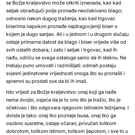
se Božje kraljevstvo može otkriti iznenada, kao kad
seljak obrađujući polje pronađe neočekivano blago;
odnosno nakon dugog traženja, kao kad trgovac
biserima napokon pronađe najdragocjeniji biser o
kojem je dugo sanjao. Ali i u jednom i u drugom slučaju
ostaje primarna datost da blago i biser vrijede više od
svih ostalih dobara, i zato i seljak i trgovac, kad ih
nađu, odriču se svega ostaloga samo da ih steknu. Ne
trebaju puno umovati i razmišljati: odmah postaju
svjesni jedinstvene vrijednosti onoga što su pronašli i
spremni su prodati sve da bi ih imali.
Isto vrijedi za Božje kraljevstvo: onaj koji ga nađe
nema dvojbi, osjeća da je to ono što je tražio, što je
očekivao i što odgovara njegovim istinskim težnjama. I
doista je tako: onaj tko poznaje Isusa, onaj tko ga
osobno susretne, ostaje očaran, privučen tolikom
dobrotom, tolikom istinom, tolikom ljepotom, i sve to u