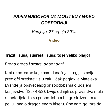
LATINE
PAPIN NAGOVOR UZ MOLITVU ANĐEO
GOSPODNJI
Nedjelja, 27. srpnja 2014.
Video
Tražiti Isusa, susresti Isusa: to je veliko blago!
Draga braćo i sestre, dobar dan!
Kratke poredbe koje nam današnja liturgija stavlja
pred oči predstavljaju zaključak poglavlja Matejeva
Evanđelja posvećenog prispodobama o Božjem
kraljevstvu (13, 44-52). Dvije od njih su prava dva mala
remek-djela: to su prispodoba o blagu skrivenom u
polju i ona o dragocjenom biseru. One nam govore da