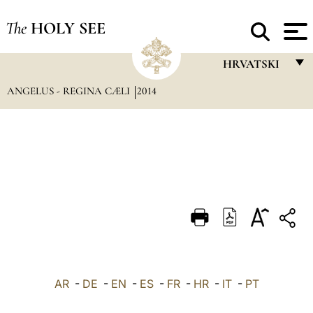
The
HOLY SEE
HRVATSKI
ANGELUS - REGINA CÆLI
2014
FRANÇAIS
ENGLISH
ITALIANO
PORTUGUÊS
ESPAÑOL
DEUTSCH
POLSKI
العربيّة
AR
-
DE
-
EN
-
ES
-
FR
-
HR
-
IT
-
PT
中文