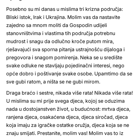
Posebno su mi danas u mislima tri krizna područja:
Bliski istok, Irak i Ukrajina. Molim vas da nastavite
zajedno sa mnom moliti da Gospodin udijeli
stanovništvima i vlastima tih područja potrebnu
mudrost i snagu da odlučno kroče putom mira,
rješavajući sva sporna pitanja ustrajnošću dijaloga i
pregovora i snagom pomirenja. Neka se u središte
svake odluke ne stavljaju pojedinačni interesi, nego
opće dobro i poštivanje svake osobe. Upamtimo da se
sve gubi ratom, a ništa se ne gubi mirom.
Draga braćo i sestre, nikada više rata! Nikada više rata!
U mislima su mi prije svega djeca, kojoj se oduzima
nada u dostojanstven život, u budućnost: mrtva djeca,
ranjena djeca, osakaćena djeca, djeca siročad, djeca
koja imaju za igračke ostatke oružja, djeca koja se ne
znaju smijati. Prestanite, molim vas! Molim vas to iz