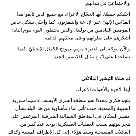
والاجتماعيّ في بلدانهم
.
أحيّيكم جميعًا، أيها الحجّاج الأعزاء، مع جميع الذين تابعوا هذا
القدّاس الإلهيّ عبر الإذاعة والتلفزيون. كما وأحيّي بشكل خاص
المؤمنين القادمين من بولندا، والذين يحتفلون اليوم بيوم البابا:
أشكرهم على صلواتهم وعلى محبّتهم الدائمة.
والآن نتوجّه إلى العذراء مريم، نموذج الكمال الإنجيليّ، كيما
تساعدنا على اتّباع مثال القدّيسين الجدد
.
ثم صلاة التبشير الملائكي
أيها الأخوة والأخوات الأعزاء،
يتجه فكري مجددًا نحو منطقة الشرق الأوسط، لا سيما سورية
الحبيبة والمعذبة، حيث تأتي أنباء مأساوية من هذا البلد بشأن
مصير السكان في المناطق الشمالية الشرقية، المرغمين على
هجر بيوتهم بسبب العمليات العسكرية: يوجد عدد كبير من
العائلات المسيحية وسط هؤلاء. إلى كل الأطراف المعنية وكذلك