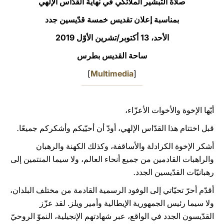
صلاة التبشير الملائكي في نهاية القدّاس الإلهي
LATINE
بمناسبة إعلان تقديس خمسة قدّيسين جدد
الأحد، 13 أكتوبر/تشرين الأوّل 2019
ساحة القديس بطرس
]
Multimedia
[
أيّها الإخوة والأخوات الأعزّاء،
قبل اختتام هذا القدّاس الإلهي، أودّ أن أحيّيكم وأشكركم جميعًا
.
أشكر الإخوة الكرادلة والأساقفة، وكذلك الكهنة والرهبان
والراهبات القادمين من جميع أنحاء العالم، ولا سيما المنتمين إلى
رهبانيّات القدّيسين الجدد
.
أقدّم أحرّ تحيّاتي إلى الوفود الرسمية القادمة من مختلف البلدان،
ولا سيما رئيس الجمهورية الإيطالية وأمير ويلز. لقد عزّز
القدّيسون الجدد في الواقع، عبر شهادتهم الإنجيلية، النموّ الروحيّ