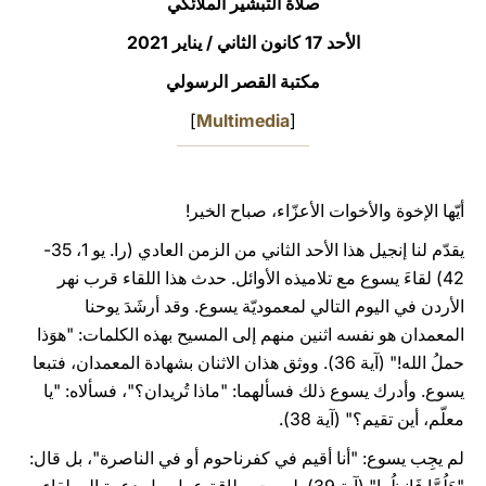
صلاة التبشير الملائكي
LATINE
الأحد 17 كانون الثاني / يناير 2021
مكتبة القصر الرسولي
]
Multimedia
[
أيّها الإخوة والأخوات الأعزّاء، صباح الخير!
يقدّم لنا إنجيل هذا الأحد الثاني من الزمن العادي (را. يو ​​1، 35-
42) لقاءَ يسوع مع تلاميذه الأوائل. حدث هذا اللقاء قرب نهر
الأردن في اليوم التالي لمعموديّة يسوع. وقد أرشَدَ يوحنا
المعمدان هو نفسه اثنين منهم إلى المسيح بهذه الكلمات: "هوَذا
حملُ الله!" (آية 36). ووثق هذان الاثنان بشهادة المعمدان، فتبعا
يسوع. وأدرك يسوع ذلك فسألهما: "ماذا تُريدان؟"، فسألاه: "يا
معلّم، أين تقيم؟" (آية 38).
لم يجِب يسوع: "أنا أقيم في كفرناحوم أو في الناصرة"، بل قال: