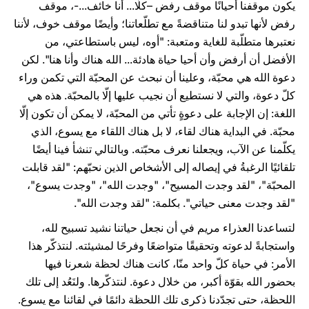
يكون موقفنا أحيانًا موقف رفض –كلّا... أنا خائف...-، موقف
رفض لأنها تبدو لنا متناقضةً مع تطلّعاتنا؛ وأيضًا موقف خوف، لأننا
نعتبرها متطلّبة للغاية ومتعبة: "أوه، ليس باستطاعتي، من
الأفضل أن أرفض وأن أحيا حياة هادئة... الله هناك وأنا هنا". لكن
دعوة الله هي محبّة، وعلينا أن نبحث عن المحبّة التي تكمن وراء
كلّ دعوة، والتي لا نستطيع أن نجيب عليها إلّا بالمحبّة. هذه هي
اللغة: إن الإجابة على دعوةٍ تأتي من المحبّة، لا يمكن أن تكون إلّا
محبّة. في البداية هناك لقاء، لا بل هناك اللقاء مع يسوع، الذي
يكلّمنا عن الآب، ويجعلنا نعرف محبّته. وبالتالي تنشأ فينا أيضًا
تلقائيًا الرغبةُ في إيصاله إلى الأشخاص الذين نحبّهم: "لقد قابلت
المحبّة"، "لقد وجدت المسيح"، "وجدت الله"، "وجدت يسوع"،
"لقد وجدت معنى حياتي". بكلمة: "لقد وجدت الله".
لتساعدنا العذراء مريم في أن نجعل حياتنا نشيد تسبيح لله،
واستجابةً لدعوته وتحقيقًا متواضعًا وفرحًا لمشيئته. لنتذكّر هذا
الأمر: في حياة كلّ واحد منّا، كانت هناك لحظة شعرنا فيها
بحضور الله بقوّة أكبر، من خلال دعوة. لنتذكّرها. ولنَعُد إلى تلك
اللحظة، حتى تجدّدنا ذكرى تلك اللحظة دائمًا في لقائنا مع يسوع.