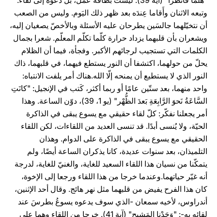
"هَلُمَّا فَانظُرا" (آية 39). ليست بطاقة عمل، بل دعوة إلى لقاء.
وتبعه الاثنان وأَقاما عِندَه بعد ظهر ذلك اليَوم. وليس من الصعب
أن نتخيّلهما جالسَين يطرحان عليه الأسئلة وبالأخصّ يصغيان إليه،
ويشعران بأن قلبهما يزداد حرارة كلّما تكلّم المعلّم. شعرا بجمال
الكلمات التي تستجيب لرجائهم الأكبر. وفجأة، فيما أن الظلام
يحلّ من حولهما، اكتشفا أن النور يستطع فيهما، في قلبهما، ذاك
النور الذي لا يستطيع أن يمنحه إلّا الله.هناك أمر يلفت الانتباه:
واحد منهما، بعد ستّين عامًا أو ربما أكثر، كَتب في الإنجيل: "كانَتِ
السَّاعَةُ نَحوَ الرَّابِعَةِ بَعدَ الظُّهْر" (يو 1، 39)، دوّن الساعة. وهذا
أمر يجعلنا نفكّر: كلّ لقاء حقيقي مع يسوع يبقى في الذاكرة
الحيّة، ولا يُنسى أبدًا. قد تنسى العديد من اللقاءات، لكن اللقاء
الحقيقي مع يسوع يبقى في الذاكرة على الدوام. وهذان
التلميذان، بعد سنوات عديدة، كانا يذكران الساعة أيضًا، ولم
يتمكّنا من نسيان هذا اللقاء السعيد للغاية، والغنيّ للغاية، لدرجة
أنه غيّر حياتهما.وعندما خرجا من هذا اللقاء ورجعا إلى الإخوة،
كان هذا الفرح يفيض من قلبهما مثل نهر هائج. وقال أحد الإثنين،
أندراوس، لأخيه سمعان -الذي سوف يدعوه يسوعُ بطرسَ عند
لقائه به-: "وَجَدْنا المَشيح" (آية 41). خرجا من اللقاء وهما على