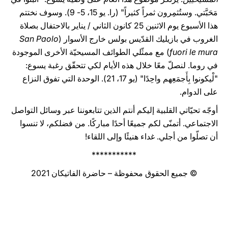
مَحَبَّتي. وستُثمِرون ثمراً كثيراً" (را. يو 15، 5- 9). وسوف نختتم
هذا الأسبوع يوم الاثنين 25 كانون الثاني / يناير بالاحتفال بصلاة
الغروب في بازيليك القدّيس بولس خارج الأسوار (
San Paolo
fuori le mura
) مع ممثّلي الطوائف المسيحيّة الأخرى الموجودة
في روما. لنصلّ معًا خلال هذه الأيام لكي تتحقّق رغبة يسوع:
"لْيكونوا بِأَجمَعِهم واحِدًا" (يو 17، 21). الوحدة التي تفوق النزاع
على الدوام.
أوجّه تحيّاتي القلبية إليكم أنتم الذين تتابعوننا عبر وسائل التواصل
الاجتماعي. أتمنّى لكم جميعًا أحدًا مباركًا. من فضلكم، لا تنسوا
أن تصلّوا من أجلي. غداء هنيئًا وإلى اللقاء!
***********
© جميع الحقوق محفوظة – حاضرة الفاتيكان 2021