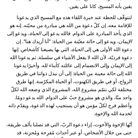
يقين بأنه المسيح، كانا على يقين.
لنتوقّف للحظة عند خبرة اللقاء هذه مع المسيح الذي يدعونا
للإقامة معه. إن كلّ دعوة من الله هي مبادرة من محبّته. إنه هو
الذي يأخذ المبادرة على الدوام. فالله يدعو إلى
الحياة
، ويدعو إلى
الإيمان
، ويدعو إلى
حالة معيّنة
من الحياة: "أنا أريدك هنا". إن
دعوة الله الأولى هي إلى
الحياة،
التي بها يصيغنا كأشخاص. إنها
دعوة فرديّة، لأن الله لا يفعل الأشياء في سلسلة. ثم يدعونا الله
إلى
الإيمان
وإلى الانضمام إلى عائلته كأبناء لله. وأخيرًا يدعونا
الله إلى
حالة معينة
من الحياة: إلى أن نبذل ذواتنا في طريق
الزواج، أو في طريق الكهنوت، أو الحياة المكرّسة. إنها طرق
مختلفة لكي نتمّم مشروع الله، المشروع الذي وضعه الله لكلّ
واحد منّا، والذي هو مشروع حبّ على الدوام. الله يدعو دومًا.
وأعظم فرح لكلّ مؤمن هو أن يستجيب لهذه الدعوة، ويقدّم ذاته
لخدمة الله والإخوة.
أيّها الإخوة والأخوت، إزاء دعوة الربّ، التي قد تصلنا بألف طريقة،
حتى من خلال الأشخاص، أو عبر أحداث مُفرِحة ومُحزِنة، قد