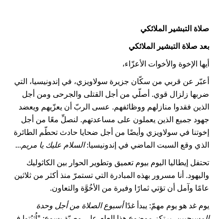
صلاة التبشير الملائكي
بعد صلاة التبشير الملائكي
أيها الإخوة والأخوات الأعزّاء،
أعبّر عن قربي من سكّان جزيرة سولاويزي، في إندونيسيا، التي
ضربها زلزال قوي. أصلّي من أجل القتلى والجرحى ومن أجل
الذين فقدوا منازلهم ووظائفهم. عسى الربّ أن يعزّيهم ويعضد
جهود جميع الذين يعملون على مساعدتهم. لنصلِّ معًا من أجل
إخوتنا في سولاويزي وأيضًا من أجل ضحايا حادث تحطّم الطائرة
الذي وقع السبت الماضي في إندونيسيا:
السلام عليك يا مريم
...
تحتفل إيطاليا اليوم بيوم تعميق وتطوير الحوار بين الكاثوليك
واليهود. أنا مسرور بهذه المبادرة التي تستمرّ منذ أكثر من ثلاثين
عامًا وآمل أن تؤتي ثمارًا وفيرة من الأخُوَّة والتعاون.
يوم غد هو يوم مهمّ: يبدأ غدًا
أسبوع الصلاة من أجل وحدة
المسيحيين
. يرتكز موضوع هذا العام على وصيّة يسوع: "اُثبُتوا في