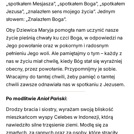
„spotkałem Mesjasza”, „spotkałem Boga”, „spotkałem
Jezusa”, „znalazłem sens mojego życia”. Jednym
słowem: „Znalazłem Boga”.
Oby Dziewica Maryja pomogła nam uczynić nasze
życie pieśnią chwały ku czci Boga, w odpowiedzi na
Jego powołanie oraz w pokornym i radosnym
pełnieniu Jego woli. Ale pamiętajmy o tym – każdy z
nas w życiu miał chwilę, kiedy Bóg stał się wyraźniej
obecny, przez powołanie. Przypomnijmy je sobie.
Wracajmy do tamtej chwili, żeby pamięć o tamtej
chwili zawsze odnawiała nas w spotkaniu z Jezusem.
Po modlitwie
Anioł Pański
:
Drodzy bracia i siostry, wyrażam swoją bliskość
mieszkańcom wyspy Celebes w Indonezji, którą
nawiedziło silne trzęsienie ziemi. Modlę się za
zmarłych, za rannych oraz za osoby, które straciły