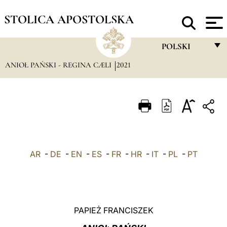
STOLICA APOSTOLSKA
POLSKI
ANIOŁ PAŃSKI - REGINA CÆLI
2021
FRANÇAIS
ENGLISH
ITALIANO
PORTUGUÊS
ESPAÑOL
AR
-
DE
-
EN
-
ES
-
FR
-
HR
-
IT
-
PL
-
PT
DEUTSCH
POLSKI
العربيّة
PAPIEŻ FRANCISZEK
中文