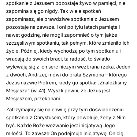
spotkanie z Jezusem pozostaje żywo w pamięci, nie
zapomina się go nigdy. Tak wiele spotkań
zapominasz, ale prawdziwe spotkanie z Jezusem
pozostaje na zawsze. I oni po tylu latach pamiętali
nawet godzinę, nie mogli zapomnieć o tym jakże
szczęśliwym spotkaniu, tak pełnym, które zmieniło ich
życie. Później, kiedy wychodzą po tym spotkaniu i
wracają do swoich braci, ta radość, to światło
wylewają się z ich serc niczym wezbrana rzeka. Jeden
z dwóch, Andrzej, mówi do brata Szymona – którego
Jezus nazwie Piotrem, kiedy go spotka: „Znaleźliśmy
Mesjasza” (w. 41). Wyszli pewni, że Jezus jest
Mesjaszem, przekonani.
Zatrzymajmy się na chwilę przy tym doświadczeniu
spotkania z Chrystusem, który powołuje, żeby z Nim
być. Każde Boże wezwanie jest inicjatywą Jego
miłości. To zawsze On podejmuje inicjatywę, On cię