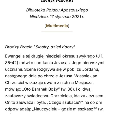
ANIOŁ PAŃSKI
LATINE
Biblioteka Pałacu Apostolskiego
Niedziela, 17 stycznia 2021 r.
[
Multimedia
]
Drodzy Bracia i Siostry, dzień dobry!
Ewangelia tej drugiej niedzieli okresu zwykłego (J 1,
35-42) mówi o spotkaniu Jezusa z Jego pierwszymi
uczniami. Scena rozgrywa się w pobliżu Jordanu,
następnego dnia po chrzcie Jezusa. Właśnie Jan
Chrzciciel wskazuje dwóm z nich na Mesjasza,
mówiąc: „Oto Baranek Boży” (w. 36). I ci dwaj,
zaufawszy świadectwu Chrzciciela, idą za Jezusem.
On to zauważa i pyta: „Czego szukacie?”, na co oni
odpowiadają: „Nauczycielu – gdzie mieszkasz?” (w.