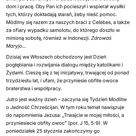
dom i pracę. Oby Pan ich pocieszył i wspierał wysiłki
tych, którzy dokładają starań, żeby nieść pomoc.
Módlmy się razem za naszych braci z Celebes, a także
za ofiary wypadku samolotu, do którego doszło w
minioną sobotę, również w Indonezji.
Zdrowaś
Maryjo…
Dzisiaj we Włoszech obchodzony jest Dzień
pogłębiania i rozwijania dialogu między katolikami i
Żydami. Cieszę się z tej inicjatywy, trwającej od ponad
trzydziestu lat, i ufam, że przyniesie obfite owoce
braterstwa i współpracy.
Jutro jest ważny dzień – zaczyna się Tydzień Modlitw
o Jedność Chrześcijan. W tym roku temat nawiązuje
do napomnienia Jezusa: „Trwajcie w mojej miłości, a
przyniesiecie obfity owoc” (por. J 15, 5-9). W
poniedziałek 25 stycznia zakończymy go