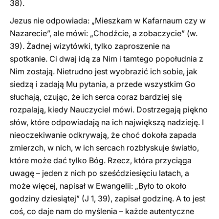
38).
Jezus nie odpowiada: „Mieszkam w Kafarnaum czy w
Nazarecie”, ale mówi: „Chodźcie, a zobaczycie” (w.
39). Żadnej wizytówki, tylko zaproszenie na
spotkanie. Ci dwaj idą za Nim i tamtego popołudnia z
Nim zostają. Nietrudno jest wyobrazić ich sobie, jak
siedzą i zadają Mu pytania, a przede wszystkim Go
słuchają, czując, że ich serca coraz bardziej się
rozpalają, kiedy Nauczyciel mówi. Dostrzegają piękno
słów, które odpowiadają na ich największą nadzieję. I
nieoczekiwanie odkrywają, że choć dokoła zapada
zmierzch, w nich, w ich sercach rozbłyskuje światło,
które może dać tylko Bóg. Rzecz, która przyciąga
uwagę – jeden z nich po sześćdziesięciu latach, a
może więcej, napisał w Ewangelii: „Było to około
godziny dziesiątej” (J 1, 39), zapisał godzinę. A to jest
coś, co daje nam do myślenia – każde autentyczne