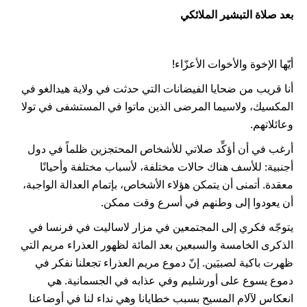
بعد صلاة التبشير الملائكي
أيّها الإخوة والأخوات الأعزّاء!
أنا قريب من ضحايا الفيضانات التي حدثت في ولاية هيدالغو في
المكسيك، ولاسيما المرضى الذين ماتوا في المستشفى في تولا
وعائلاتهم.
أرغب في أن أؤكِّد صلاتي للأشخاص المحتجزين ظلماً في دول
أجنبية: للأسف هناك حالات مختلفة، لأسباب مختلفة وأحيانًا
معقدة. أتمنى أن يتمكن هؤلاء الأشخاص، بإتمام العدالة الواجبة،
أن يعودوا إلى وطنهم في أسرع وقت ممكن.
يتوجّه فكري إلى المجتمعين في مزار لاساليت في فرنسا في
الذكرى الخامسة والسبعين بعد المائة لظهور العذراء مريم التي
ظهرت باكية لصبيَين. إنّ دموع مريم العذراء تجعلنا نفكر في
دموع يسوع على أورشليم وفي عذابه في الجسمانية. هي
انعكاس لآلام المسيح بسبب خطايانا وهي نداء لنا في أوضاعنا