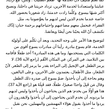
عنايتنا واستعدادنا لخدمة الآخرين، تزداد حريتنا في داخلنا، ونصبح
أكثر شبهًا بيسوع. وكلّما زادت خدمتنا، زاد شعورنا بحضور الله.
خاصة عندما نخدم الذين ليس لديهم ما يعوِّضوننا به، مثل
الفقراء، فنحمل معهم مصاعبهم واحتياجاتهم برحمة حنان: إذّاك
نكتشف أنّ الله يحبّنا نحن أيضًا ويعانقنا.
لتوضيح هذا الأمر على وجه التحديد، وبعد أن تكلّم على أولويّة
الخدمة، قام يسوع ببادرة. رأينا أن مبادرات يسوع أقوى من
الكلمات التي يستخدمها. وما هي هذه المبادرة؟ أخذ طفلًا فأقامه
بين التلاميذ، في المركز، في المكان الأهّم (راجع الآية 36). لا
يرمز الطفل في الإنجيل إلى البراءة بقدر ما يرمز إلى الصّغر. لأنّ
الصّغار، مثل الأطفال، يعتمدون على الآخرين، وعلى البالغين،
وهم بحاجة إلى أن يأخذوا. ضمّ يسوع إلى صدره ذلك الطفل
وقال مَن قَبِلَ واحدًا صغيرًا، طفلًا، فقد قَبِلَهُ هو (راجع الآية 37).
هذا هو أوّلًا من يخدم: هم الذين يحتاجون أن يأخذوا وليس لديهم
ما يردونه. أن نخدم الذين يحتاجون إلى أن يأخذوا ولايقدرون أن
يردوا ما أخذوا. بقبول هؤلاء المهمشين والمهملين، نحن نقبل