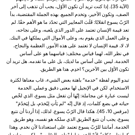
(الآية 35). إذا كنت تريد أن تكون الأوّل، يجب أن تذهب إلى آخر
الصف، وتكون الأخير، وتخدم الجميع. بهذه الجملة المقتضبة، بدأ
الرّبّ يسوع انقلابًا: قَلَبَ المعايير التي تحدّد ما هو الأهم حقًا. لم
تعد قيمة الإنسان تعتمد على الدور الذي يلعبه، وعلى نجاحه،
وعلى العمل الذي يقوم به، وعلى الأموال التي يملكها في البنك.
لا، لا، قيمة الإنسان لا تعتمد على هذه الأمور. العظمة والنجاح،
في نظر الله، لهما قياس مختلف: قياسهما هو على أساس
الخدمة. ليس على أساس ما لديك، بل على ما تقدمه. هل تريد أن
تكون الأوّل بين الآخرين؟ اخدِم. هذا هو الطريق.
تبدو اليوم لفظة ”خدمة“ باهتة بعض الشيء، غاب معناها لكثرة
الاستخدام. لكن في الإنجيل لها معنى دقيق وعملي. الخدمة
ليست عبارة عن مجاملة: إنّها أن تفعل مثل يسوع، الذي لخّص
حياته في بضع كلمات، إذ قال إنّه "لم يَأتِ لِيُخدَم، بل لِيَخدُمَ"
(مرقس 10، 45). هكذا قال الرّبّ يسوع. لذلك، إذا أردنا أن نتبع
يسوع، يجب أن نتبع الطريق الذي سلكه هو نفسه، وهو طريق
الخدمة. أمانتنا للرّبّ يسوع تعتمد على استعدادنا لأن نخدم. وهذا
كما نعلم مُكلِفٌ لأنّ الخدمة لها "طعم الصّليب". ولكن، مع ازدياد