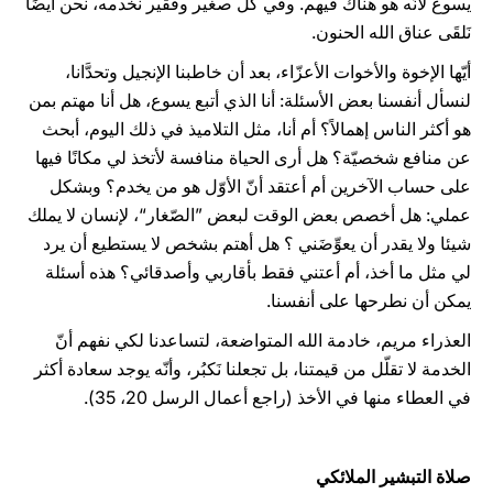
يسوع لأنّه هو هناك فيهم. وفي كلّ صغير وفقير نخدمه، نحن أيضًا
نَلقَى عناق الله الحنون.
أيّها الإخوة والأخوات الأعزّاء، بعد أن خاطبنا الإنجيل وتحدَّانا،
لنسأل أنفسنا بعض الأسئلة: أنا الذي أتبع يسوع، هل أنا مهتم بمن
هو أكثر الناس إهمالاً؟ أم أنا، مثل التلاميذ في ذلك اليوم، أبحث
عن منافع شخصيّة؟ هل أرى الحياة منافسة لأتخذ لي مكانًا فيها
على حساب الآخرين أم أعتقد أنّ الأوّل هو من يخدم؟ وبشكل
عملي: هل أخصص بعض الوقت لبعض ”الصّغار“، لإنسان لا يملك
شيئا ولا يقدر أن يعوِّضَني ؟ هل أهتم بشخص لا يستطيع أن يرد
لي مثل ما أخذ، أم أعتني فقط بأقاربي وأصدقائي؟ هذه أسئلة
يمكن أن نطرحها على أنفسنا.
العذراء مريم، خادمة الله المتواضعة، لتساعدنا لكي نفهم أنّ
الخدمة لا تقلّل من قيمتنا، بل تجعلنا نَكبُر، وأنّه يوجد سعادة أكثر
في العطاء منها في الأخذ (راجع أعمال الرسل 20، 35).
صلاة التبشير الملائكي