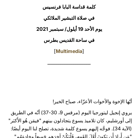
كلمة قداسة البابا فرنسيس
LATINE
في صلاة التبشير الملائكي
يوم الأحد 19 أيلول/ سبتمبر 2021
في ساحة القديس بطرس
]
Multimedia
[
____________________
أيّها الإخوة والأخوات الأعزّاء، صباح الخير!
يروي إنجيل ليتورجيا اليوم (مرقس 9، 30-37) أنّه في الطريق
إلى أورشليم، كان تلاميذ يسوع يتجادلون بينهم "فيمَن هُو الأَكبَر"
(الآية 34). فوجَّه إليهم يسوع كلمة شديدة، تصلح لنا اليوم أيضًا:
"مَن أَرادَ أَن يَكونَ أَوَّلَ القَوم، فَلْيَكُنْ آخِرَهم جَميعاً وخادِمَهُم"