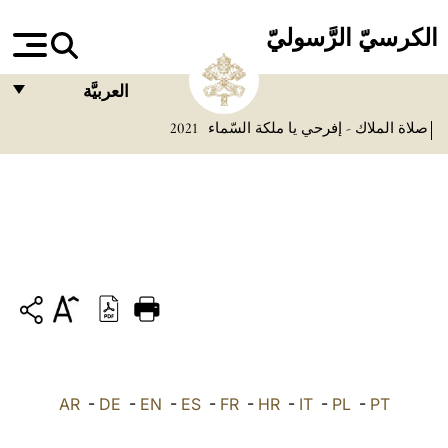
الكرسيّ الرَّسوليّ
العربيَّة
صلاة الملاك - إفرحي يا ملكة السّماء
2021
FRANÇAIS
ENGLISH
ITALIANO
PORTUGUÊS
ESPAÑOL
DEUTSCH
POLSKI
PT
-
PL
-
IT
-
HR
-
FR
-
ES
-
EN
-
DE
العربيّة
-
AR
中文