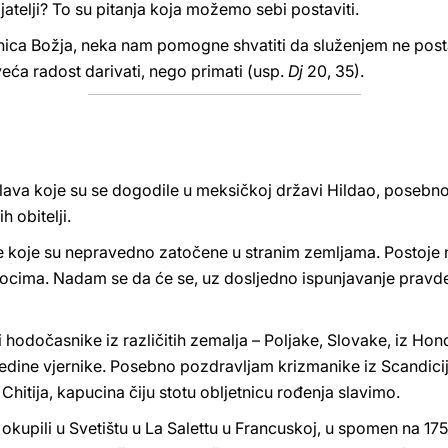
jatelji? To su pitanja koja možemo sebi postaviti.
nica Božja, neka nam pomogne shvatiti da služenjem ne posta
veća radost darivati, nego primati (usp.
Dj
20, 35).
ava koje su se dogodile u meksičkoj državi Hildao, posebno
h obitelji.
koje su nepravedno zatočene u stranim zemljama. Postoje naž
zrocima. Nadam se da će se, uz dosljedno ispunjavanje pravde
 hodočasnike iz različitih zemalja – Poljake, Slovake, iz Hond
pojedine vjernike. Posebno pozdravljam krizmanike iz Scandic
hitija, kapucina čiju stotu obljetnicu rođenja slavimo.
okupili u Svetištu u La Salettu u Francuskoj, u spomen na 17