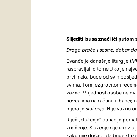
Slijediti Isusa znači ići putom
Draga braćo i sestre, dobar da
Evanđelje današnje liturgije (
M
raspravljali o tome „tko je najve
prvi, neka bude od svih posljednji
svima. Tom jezgrovitom rečenic
važno. Vrijednost osobe ne ovisi
novca ima na računu u banci; ne
mjera je
služenje
. Nije važno 
Riječ „služenje“ danas je pomal
značenje. Služenje nije izraz ul
kako nije došao „da bude služen