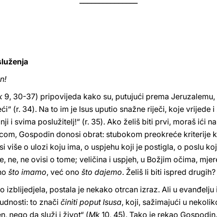
 služenja
n!
k
9, 30-37) pripovijeda kako su, putujući prema Jeruzalemu
ći“ (r. 34). Na to im je Isus uputio snažne riječi, koje vrijede i
 i svima poslužitelj!“ (r. 35). Ako želiš biti prvi, moraš ići na z
om, Gospodin donosi obrat: stubokom preokreće kriterije koj
 više o ulozi koju ima, o uspjehu koji je postigla, o poslu koj
, ne, ne ovisi o tome; veličina i uspjeh, u Božjim očima, mjer
ono
što imamo
, već ono
što dajemo
. Želiš li biti ispred drugih?
o izblijedjela, postala je nekako otrcan izraz. Ali u evanđelj
judnosti: to znači
činiti poput Isusa
, koji, sažimajući u nekolik
, nego da služi i život“ (
Mk
10, 45). Tako je rekao Gospodin. 