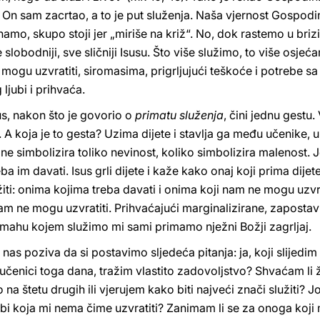
 On sam zacrtao, a to je put služenja. Naša vjernost Gospodin
namo, skupo stoji jer „miriše na križ“. No, dok rastemo u briz
slobodniji, sve sličniji Isusu. Što više služimo, to više osje
mogu uzvratiti, siromasima, prigrljujući teškoće i potrebe s
jubi i prihvaća.
s, nakon što je govorio o
primatu služenja
, čini jednu gestu
. A koja je to gesta? Uzima dijete i stavlja ga među učenike, u
u, ne simbolizira toliko nevinost, koliko simbolizira malenost. 
a im davati. Isus grli dijete i kaže kako onaj koji prima dijete
iti: onima kojima treba davati i onima koji nam ne mogu uzvr
nam ne mogu uzvratiti. Prihvaćajući marginalizirane, zapostavl
omahu kojem služimo mi sami primamo nježni Božji zagrljaj.
nas poziva da si postavimo sljedeća pitanja: ja, koji slijedim
o učenici toga dana, tražim vlastito zadovoljstvo? Shvaćam li
 na štetu drugih ili vjerujem kako biti najveći znači služiti? 
 koja mi nema čime uzvratiti? Zanimam li se za onoga koji mi