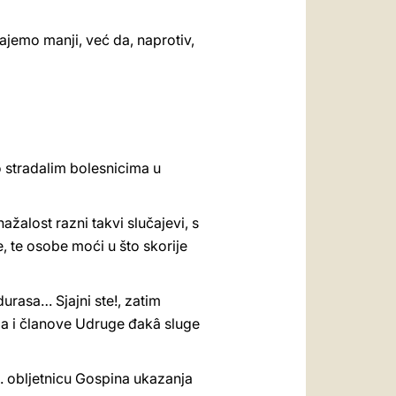
jemo manji, već da, naprotiv,
 stradalim bolesnicima u
alost razni takvi slučajevi, s
, te osobe moći u što skorije
urasa… Sjajni ste!, zatim
ija i članove Udruge đakâ sluge
5. obljetnicu Gospina ukazanja