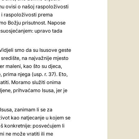
u ovisi o našoj raspoloživosti
i i raspoloživosti prema
ćamo Božju prisutnost. Napose
a suosjećanjem: upravo tada
. Vidjeli smo da su Isusove geste
 središte, na najvažnije mjesto
Jer maleni, kao što su djeca,
, prima njega (usp. r. 37). Eto,
atiti. Moramo služiti onima
jene, prihvaćamo Isusa, jer je
 Isusa, zanimam li se za
 život kao natjecanje u kojem se
Još konkretnije: posvećujem li
 ne može vratiti ili me