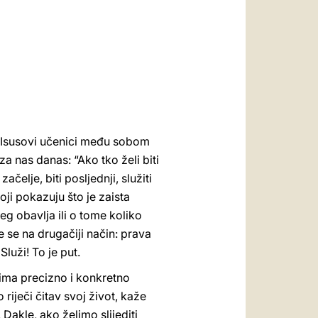
العربيّة
中文
LATINE
, Isusovi učenici među sobom
 za nas danas: “Ako tko želi biti
ačelje, biti posljednji, služiti
i pokazuju što je zaista
eg obavlja ili o tome koliko
e se na drugačiji način: prava
 Služi! To je put.
u ima precizno i konkretno
o riječi čitav svoj život, kaže
Dakle, ako želimo slijediti