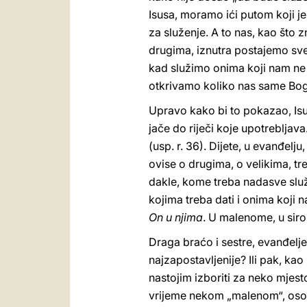
Isusa, moramo ići putom koji je
za služenje. A to nas, kao što z
drugima, iznutra postajemo sve 
kad služimo onima koji nam ne 
otkrivamo koliko nas same Bog l
Upravo kako bi to pokazao, Isu
jače do riječi koje upotrebljava
(usp. r. 36). Dijete, u evanđelj
ovise o drugima, o velikima, treb
dakle, kome treba nadasve služ
kojima treba dati i onima koji 
On u njima
. U malenome, u sir
Draga braćo i sestre, evanđelje 
najzapostavljenije? Ili pak, ka
nastojim izboriti za neko mjesto
vrijeme nekom „malenom“, osobi