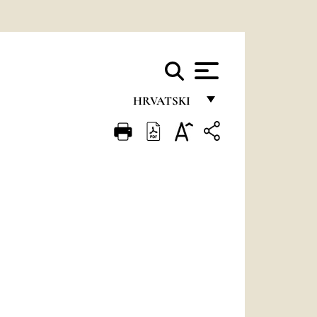
HRVATSKI
FRANÇAIS
ENGLISH
ITALIANO
PORTUGUÊS
ESPAÑOL
DEUTSCH
POLSKI