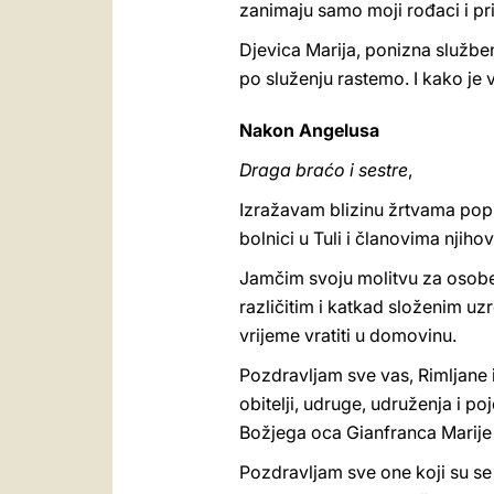
zanimaju samo moji rođaci i pri
Djevica Marija, ponizna službe
po služenju rastemo. I kako je 
Nakon Angelusa
Draga braćo i sestre
,
Izražavam blizinu žrtvama popl
bolnici u Tuli i članovima njihovi
Jamčim svoju molitvu za osobe 
različitim i katkad složenim u
vrijeme vratiti u domovinu.
Pozdravljam sve vas, Rimljane i
obitelji, udruge, udruženja i 
Božjega oca Gianfranca Marije C
Pozdravljam sve one koji su se 