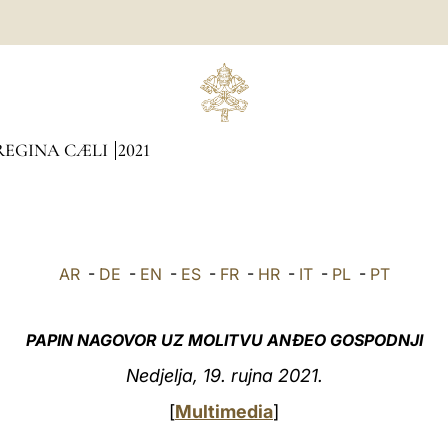
REGINA CÆLI
2021
AR
-
DE
-
EN
-
ES
-
FR
-
HR
-
IT
-
PL
-
PT
PAPIN NAGOVOR UZ MOLITVU ANĐEO GOSPODNJI
Nedjelja, 19. rujna 2021.
[
Multimedia
]
_______________