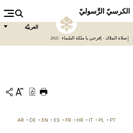
الكرسيّ الرَّسوليّ
العربيَّة
صلاة الملاك - إفرحي يا ملكة السّماء
2021
FRANÇAIS
ENGLISH
ITALIANO
PORTUGUÊS
ESPAÑOL
DEUTSCH
POLSKI
PT
-
PL
-
IT
-
HR
-
FR
-
ES
-
EN
-
DE
العربيّة
-
AR
中文