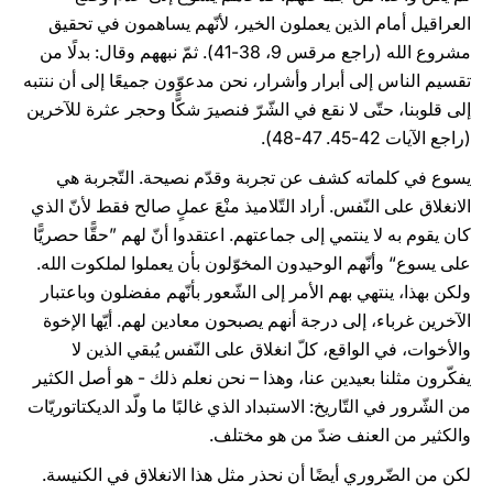
العراقيل أمام الذين يعملون الخير، لأنّهم يساهمون في تحقيق
مشروع الله (راجع مرقس 9، 38-41). ثمّ نبههم وقال: بدلًا من
تقسيم الناس إلى أبرار وأشرار، نحن مدعوّون جميعًا إلى أن ننتبه
إلى قلوبنا، حتّى لا نقع في الشّرّ فنصيرَ شكًّا وحجر عثرة للآخرين
(راجع الآيات 42-45. 47-48).
يسوع في كلماته كشف عن تجربة وقدّم نصيحة. التّجربة هي
الانغلاق على النّفس. أراد التّلاميذ منْعَ عملٍ صالح فقط لأنّ الذي
كان يقوم به لا ينتمي إلى جماعتهم. اعتقدوا أنّ لهم ”حقًّا حصريًّا
على يسوع“ وأنّهم الوحيدون المخوّلون بأن يعملوا لملكوت الله.
ولكن بهذا، ينتهي بهم الأمر إلى الشّعور بأنّهم مفضلون وباعتبار
الآخرين غرباء، إلى درجة أنهم يصبحون معادين لهم. أيّها الإخوة
والأخوات، في الواقع، كلّ انغلاق على النّفس يُبقي الذين لا
يفكّرون مثلنا بعيدين عنا، وهذا – نحن نعلم ذلك - هو أصل الكثير
من الشّرور في التّاريخ: الاستبداد الذي غالبًا ما ولّد الديكتاتوريّات
والكثير من العنف ضدّ من هو مختلف.
لكن من الضّروري أيضًا أن نحذر مثل هذا الانغلاق في الكنيسة.