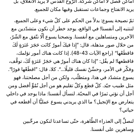
أماكن فصل لا أماكن شركة. الرّوح القدس لا يريد الانغلاق، بل
يريد الانفتاح وجماعات تستقبل وفيها مكان للجميع.
ثمّ نصيحة يسوع: بدلاً من الحكم على كلّ شيء وعلى الجميع،
لننتبه إلى أنفسنا! في الواقع، يوجد خطر أن نكون متشدّدين مع
الآخرين ومتساهلين مع أنفسنا. ونصحنا يسوع ألّا نتّفق مع الشّرّ،
من خلال صور مذهلة، قال: ”إِذا فيكَ أمورٌ كانَت حَجَرَ عَثرَةٍ لَكَ
فاقطَعْها“ (راجع الآيات 43-48). إذا كانت هناك أمور تؤلمك،
فاقطعها! لم يقُل: ”إذا كان هناك أمورٌ هي حَجَرُ عَثرَةٍ لَكَ، توقَّف،
وفكّر في الأمر، وحسِّنْ نفسك قليلًا...“. كلا، قال: ”اقطَعْها فورًا“.
يسوع متشدّد في هذا، ومتطلّب، ولكن من أجل مصلحتنا، فهو
مثل طبيب جيّد. كلّ قطع وكلّ تقليم هو من أجل نُمُوٍّ أفضل ومن
أجل أن نؤتي ثمرًا في المحبّة. لنسأل أنفسنا: ماذا يوجد في داخلي
يتعارض مع الإنجيل؟ ما الذي يريدني يسوع عمليًّا أن أقطعه في
حياتي؟
لنصلِّ إلى العذراء الطّاهرة، حتّى تساعدنا لنكون مرحِّبين
وساهرين على أنفسنا.