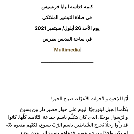
كلمة قداسة البابا فرنسيس
LATINE
في صلاة التبشير الملائكي
يوم الأحد 26 أيلول/ سبتمبر 2021
في ساحة القديس بطرس
]
Multimedia
[
_________________________
أيّها الإخوة والأخوات الأعزّاء، صباح الخير!
يكلّمنا إنجيل ليتورجيّا اليوم على حوار قصير دار بين يسوع
والرّسول يوحنّا، الذي كان يتكلّم باسم جماعة التّلاميذ كلّها. كانوا
قد رأَوا رجلًا يُخرج الشّياطين باسم الرّبّ يسوع، لكنّهم منعوه لأنّه
لم يكن واحدًا من جماعتهم. فدعاهم يسوع إلى عدم وضع