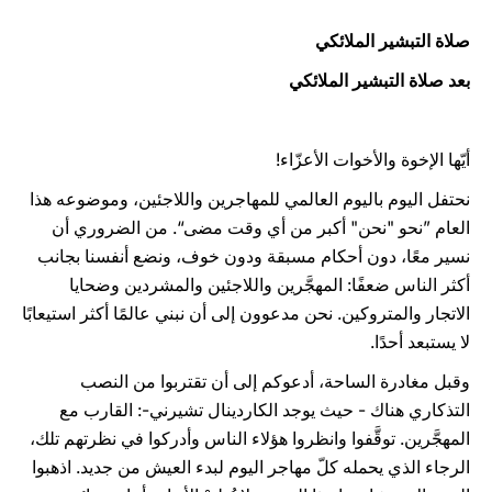
صلاة التبشير الملائكي
بعد صلاة التبشير الملائكي
أيّها الإخوة والأخوات الأعزّاء!
نحتفل اليوم باليوم العالمي للمهاجرين واللاجئين، وموضوعه هذا
العام ”نحو "نحن" أكبر من أي وقت مضى“. من الضروري أن
نسير معًا، دون أحكام مسبقة ودون خوف، ونضع أنفسنا بجانب
أكثر الناس ضعفًا: المهجَّرين واللاجئين والمشردين وضحايا
الاتجار والمتروكين. نحن مدعوون إلى أن نبني عالمًا أكثر استيعابًا
لا يستبعد أحدًا.
وقبل مغادرة الساحة، أدعوكم إلى أن تقتربوا من النصب
التذكاري هناك - حيث يوجد الكاردينال تشيرني-: القارب مع
المهجَّرين. توقَّفوا وانظروا هؤلاء الناس وأدركوا في نظرتهم تلك،
الرجاء الذي يحمله كلّ مهاجر اليوم لبدء العيش من جديد. اذهبوا