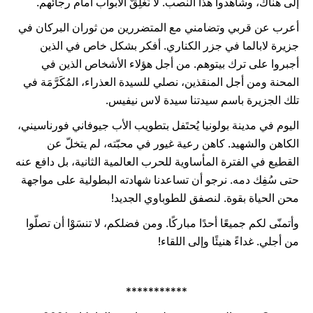
إلى هناك، وشاهدوا هذا النصب. لا نُغلِقْ الأبواب أمام رجائهم.
أعرب عن قربي وتضامني مع المتضررين من ثوران البركان في
جزيرة لابالما في جزر الكناري. أفكر بشكل خاص في الذين
أجبروا على ترك بيتوهم. من أجل هؤلاء الأشخاص الذين في
المحنة ومن أجل المنقذين، نصلي للسيدة العذراء، المُكَرَّمَة في
تلك الجزيرة باسم سيدتنا سيدة لاس نيفيس.
اليوم في مدينة بولونيا يُحتَفل بتطويب الأب جيوفاني فورناسيني،
الكاهن والشهيد. كاهن رعية غيور في محبّته، لم يتخلّ عن
القطيع في الفترة المأساوية للحرب العالمية الثانية، بل دافع عنه
حتى سُفِك دمه. نرجو أن تساعدنا شهادته البطولية على مواجهة
محن الحياة بقوة. لنصفق للطوباوي الجديد!
وأتمنّى لكم جميعًا أحدًا مباركًا. ومن فضلكم، لا تنسَوْا أن تصلّوا
من أجلي. غداءً هنيئًا وإلى اللقاء!
***********