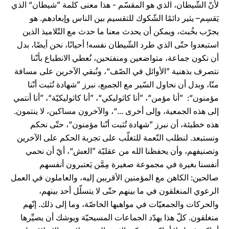
لأنّ الشّيطان، الذي هو المقسّم - هذا معنى كلمة ”شيطان“ الذي
يَقسِم– يثير دائمًا الشّكوك للتقسيم بين الناس وإبعادهم. هو
يجرّب بخُبث، ويمكن أن يحدث معنا ما حدث مع التّلاميذ الذين
استبعدوا حتّى الذي طرد الشّيطان نفسه! أحيانًا، نحن أيضًا، بدل
أن نكون جماعة، متواضعين ومنفتحين، نُعطي الانطباع بأنّنا
نتصرف بذهنية ”الأوائل في الصّف“، ونُبقي الآخرين على مسافة
منّا، وبدل أن نحاول السّير مع الجميع، نبرز ”شهادة تُثبت أنّنا
مؤمنون“: ”أنا مؤمن“، ”أنا كاثوليكي“، ”أنا كاثوليكيّة“، ”أنا أنتمي
إلى هذه الجمعية، وإلى أخرى ...“، والآخرون مساكين، لا ينتمون.
هذه خطيئة، أن نبرز ”شهادة تُثبت أنّنا مؤمنون“، حتّى نحكم
ونستبعد. لنطلب النّعمة للتغلّب على تجربة الحكم على الآخرين
وتصنيفهم، وأن يحفظنا الله من عقليّة ”العش“، أيّ أن نحمي
أنفسنا بغيرة في مجموعة صغيرة مِمَّن يَعتبرون أنفسهم
صالحين: الكاهن مع المؤمنين الأقربين إليه، والعاملون في العمل
الرعوي المنغلقون في ما بينهم حتّى لا يتسلّل أحد بينهم،
والحركات والجمعيّات في مواهبها الخاصّة، وما إلى ذلك. إنّهم
منغلقون. كلّ هذا يهدّد الجماعات المسيحيّة ويوشك أن يصيِّرها