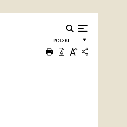
POLSKI
FRANÇAIS
ENGLISH
ITALIANO
PORTUGUÊS
ESPAÑOL
DEUTSCH
POLSKI