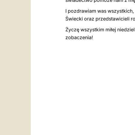
świadectwo pomoże nam z męs
I pozdrawiam was wszystkich,
Świecki oraz przedstawicieli 
Życzę wszystkim miłej niedziel
zobaczenia!