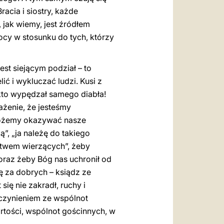
acia i siostry, każde
, jak wiemy, jest źródłem
mocy w stosunku do tych, którzy
st siejącym podział – to
ć i wykluczać ludzi. Kusi z
 kto wypędzał samego diabła!
żenie, że jesteśmy
, możemy okazywać nasze
ą”, „ja należę do takiego
ectwem wierzących”, żeby
oraz żeby Bóg nas uchronił od
ę za dobrych – ksiądz ze
ię nie zakradł, ruchy i
uczynieniem ze wspólnot
artości, wspólnot gościnnych, w