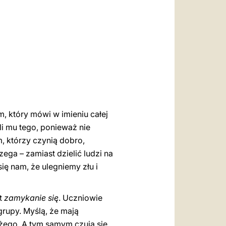
العربيّة
中文
LATINE
, który mówi w imieniu całej
li mu tego, ponieważ nie
, którzy czynią dobro,
zega – zamiast dzielić ludzi na
ę nam, że ulegniemy złu i
st
zamykanie się
. Uczniowie
 grupy. Myślą, że mają
ożego. A tym samym czują się