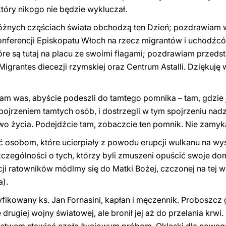
tóry nikogo nie będzie wykluczał.
 różnych częściach świata obchodzą ten Dzień; pozdrawia
onferencji Episkopatu Włoch na rzecz migrantów i uchodźcó
óre są tutaj na placu ze swoimi flagami; pozdrawiam przedst
o Migrantes diecezji rzymskiej oraz Centrum Astalli. Dziękuj
m was, abyście podeszli do tamtego pomnika – tam, gdzie je
spojrzeniem tamtych osób, i dostrzegli w tym spojrzeniu nadzi
wo życia. Podejdźcie tam, zobaczcie ten pomnik. Nie zamyka
ć osobom, które ucierpiały z powodu erupcji wulkanu na wy
zególności o tych, którzy byli zmuszeni opuścić swoje domy
ji ratowników módlmy się do Matki Bożej, czczonej na tej w
a).
yfikowany ks. Jan Fornasini, kapłan i męczennik. Proboszcz g
drugiej wojny światowej, ale bronił jej aż do przelania krwi