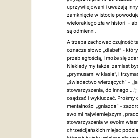
uprzywilejowani i uważają inny
zamknięcie w istocie powoduje 
wielorakiego zła w historii – a
są odmienni.
A trzeba zachować czujność tak
oznacza słowo „diabeł” - który
przebiegłością, i może się zd
Niekiedy my także, zamiast b
„prymusami w klasie”, i trzym
„świadectwo wierzących” – „ja j
stowarzyszenia, do innego …”; 
osądzać i wykluczać. Prośmy o
mentalności „gniazda” - zazdro
swoimi najwierniejszymi, praco
stowarzyszenia w swoim własny
chrześcijańskich miejsc podzia