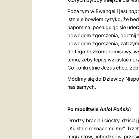
których byłoby miejsce dla wsz
Poza tym w Ewangelii jest
nap
Istnieje bowiem ryzyko, że będ
napomina, posługując się uderz
powodem zgorszenia, odetnij to!
powodem zgorszenia, zatrzymaj 
do tego bezkompromisowy, wyma
temu, żeby lepiej wzrastać i 
Co konkretnie Jezus chce, żeb
Módlmy się do Dziewicy Niepo
nas samych.
Po modlitwie
Anioł Pański
:
Drodzy bracia i siostry, dzisia
„Ku stale rosnącemu
my
”. Trz
migrantów, uchodźców, przesie