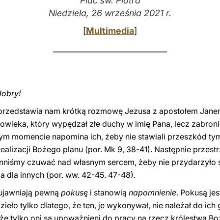
Plac św. Piotra
Niedziela, 26 września 2021 r.
[
Multimedia
]
_____________________________
dobry!
ii przedstawia nam krótką rozmowę Jezusa z apostołem Janem
łowieka, który wypędzał złe duchy w imię Pana, lecz zabroni
 tym momencie napomina ich, żeby nie stawiali przeszkód tym
ealizacji Bożego planu (por. Mk 9, 38-41). Następnie przestr
nniśmy czuwać nad własnym sercem, żeby nie przydarzyło si
dla innych (por. ww. 42-45. 47-48).
 ujawniają pewną
pokusę
i stanowią
napomnienie
. Pokusą je
ieło tylko dlatego, że ten, je wykonywał, nie należał do ich
że tylko oni są upoważnieni do pracy na rzecz królestwa B