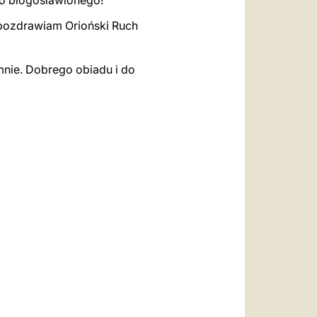
o błogosławionego!
 pozdrawiam Orioński Ruch
 mnie. Dobrego obiadu i do