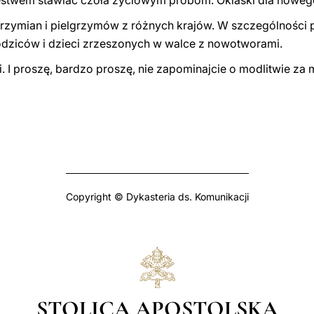
twem stawiać czoła życiowym próbom. Oklaski dla noweg
 rzymian i pielgrzymów z różnych krajów. W szczególności
rodziców i dzieci zrzeszonych w walce z nowotworami.
i. I proszę, bardzo proszę, nie zapominajcie o modlitwie za
Copyright © Dykasteria ds. Komunikacji
STOLICA APOSTOLSKA