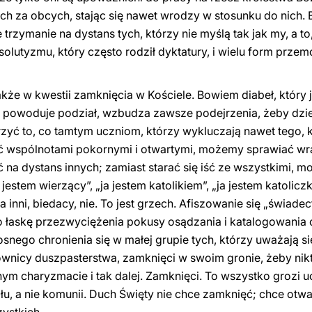
ch za obcych, stając się nawet wrodzy w stosunku do nich. Br
trzymanie na dystans tych, którzy nie myślą tak jak my, a to
bsolutyzmu, który często rodził dyktatury, i wielu form prze
że w kwestii zamknięcia w Kościele. Bowiem diabeł, który je
 powoduje podział, wzbudza zawsze podejrzenia, żeby dzieli
arzyć to, co tamtym uczniom, którzy wykluczają nawet tego,
yć wspólnotami pokornymi i otwartymi, możemy sprawiać wra
ać na dystans innych; zamiast starać się iść ze wszystkimi
estem wierzący”, „ja jestem katolikiem”, „ja jestem katoliczk
a inni, biedacy, nie. To jest grzech. Afiszowanie się „świad
 łaskę przezwyciężenia pokusy osądzania i katalogowania 
snego chronienia się w małej grupie tych, którzy uważają si
wnicy duszpasterstwa, zamknięci w swoim gronie, żeby nikt s
m charyzmacie i tak dalej. Zamknięci. To wszystko grozi 
łu, a nie komunii. Duch Święty nie chce zamknięć; chce otw