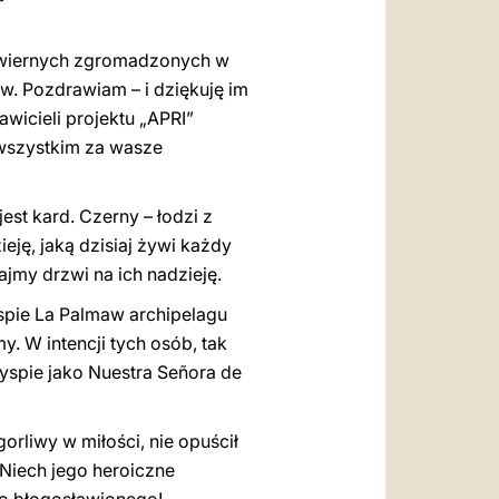
m wiernych zgromadzonych w
w. Pozdrawiam – i dziękuję im
awicieli projektu „APRI”
ę wszystkim za wasze
st kard. Czerny – łodzi z
eję, jaką dzisiaj żywi każdy
jmy drzwi na ich nadzieję.
spie La Palmaw archipelagu
. W intencji tych osób, tak
yspie jako Nuestra Señora de
orliwy w miłości, nie opuścił
. Niech jego heroiczne