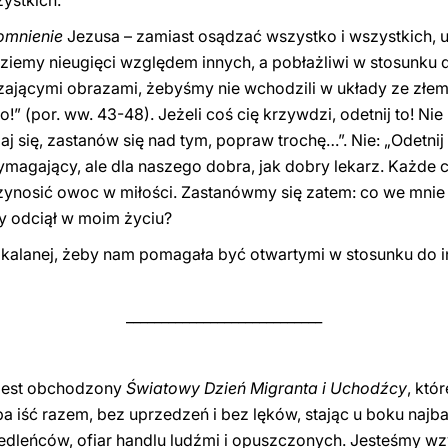
ystkich.
omnienie
Jezusa – zamiast osądzać wszystko i wszystkich, 
ziemy nieugięci względem innych, a pobłażliwi w stosunku do
ającymi obrazami, żebyśmy nie wchodzili w układy ze złem: 
” (por. ww. 43-48). Jeżeli coś cię krzywdzi, odetnij to! Nie 
się, zastanów się nad tym, popraw trochę…”. Nie: „Odetnij t
gający, ale dla naszego dobra, jak dobry lekarz. Każde ci
przynosić owoc w miłości. Zastanówmy się zatem: co we mnie
y odciął w moim życiu?
kalanej, żeby nam pomagała być otwartymi w stosunku do 
____________________________
j jest obchodzony
Światowy Dzień Migranta i Uchodźcy
, któ
eba iść razem, bez uprzedzeń i bez lęków, stając u boku najb
dleńców, ofiar handlu ludźmi i opuszczonych. Jesteśmy wz