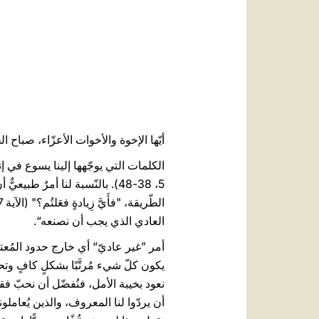
أيّها الإخوة والأخوات الأعزّاء، صباح ال
الكلمات التي يوجّهها إلينا يسوع في إ
5، 38-48). بالنّسبة لنا أمرٌ 
العادي الذي يجب أن نصنعه“.
أمر ”غير عاديّ“ أي خارج حدود المُعتا
يكون كلّ شيء مُرتَّبًا بشكلٍ كافٍ وتح
نعود بخيبة الأمل، فنُفضّل أن نحبّ ف
أن يردّوا لنا المعروف، والذين يُعاملونن