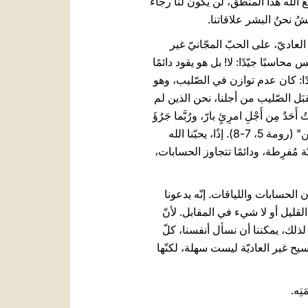
ِعَ الله هذا المنطق، لن يكون لنا رجاء
يشُ نحنُ البشر علاقاتنا.
لعاديّ، على الحبّ المجّانيّ غير
حاسبًا جيّدًا: لا! بل هو يقود دائمًا
دًا: كان عدم توازن في الصّليب، وهو
قبَل الصّليب من أجلنا، نحن الذين لم
ن أَجْلِ امرِئٍ بارّ، ورُبَّما جَرُؤَ
أَحَدٌ أَن يَموتَ مِن أَجْلِ امرِئٍ صالِح. أَمَّا اللهُ فقَد دَلَّ على مَحَبَّتِه لَنا بِأَنَّ المسيحَ قد ماتَ مِن أَجْلِنا إِذ كُنَّا خاطِئين" (رومة 5، 7-8). إذًا، يحبّنا الله
ة مُفرِطة، ودائمًا تتجاوز الحسابات،
 الحسابات واللياقات. إنّه يدعونا
القليل أو لا شيء في المقابل. لأنّ
لذلك، يمكننا أن نسأل أنفسنا، كلّ
يح غير العاديّة ليست سهلة، لكنّها
ِه.