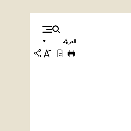
العربيَّة
FRANÇAIS
ENGLISH
ITALIANO
PORTUGUÊS
ESPAÑOL
DEUTSCH
POLSKI