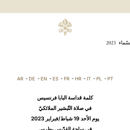
سّماء
2023
AR
-
DE
-
EN
-
ES
-
FR
-
HR
-
IT
-
PL
-
PT
كلمة قداسة البابا فرنسيس
في صلاة التّبشير الملائكيّ
يوم الأحد 19 شباط/فبراير 2023
في ساحة القدّيس بطرس