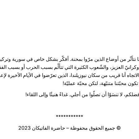
 نتأثّر من أوضاع الذين مرّوا بمحنة. أفكّر بشكل خاص في سورية وتركيا
كرانيّ العزيز، والشّعوب الكثيرة التي تتألّم بسبب الحرب أو بسبب الفقر أو
لاتجاه أنا قريب من سكان نيوزيلندا، الذين تعرّضوا في الأيام الأخيرة لإعصا
ون محبّتنا متنبّهة، لتكن محبّة عمليّة!
ضلكم، لا تنسَوْا أن تصلّوا من أجلي. غداءً هنيئًا وإلى اللقاء!
***********
© جميع الحقوق محفوظة – حاضرة الفاتيكان 2023