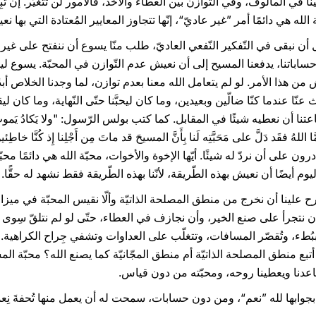
ينا في المألوف، وفي التّوازن بين العطاء والأخذ، فالأمور لن تتغيّر. إن تَب
 الله هي دائمًا أمر ”غير عاديّ“، إنّها تتجاوز المعايير المُعتادة التي بها نع
 أن نبقى في التّفكير النّفعي العاديّ، طلب منّا يسوع أن ننفتح على غير ا
ي حساباتنا، يدفعنا المسيح إلى أن نعيش عدم التّوازن في المحبّة. يسوع ليس م
 من هذا الأمر. لو لم يتعامل الله معنا بعدم توازن، لما وجدنا الخلاص أب
ّا عندما كنّا ضالّين وبعيدين، وما كان ليحبَّنا حتّى النّهاية، وما كان لي
ن نعطيه شيئًا في المقابل. كما كتب بولس الرّسول: "ولا يَكادُ يَموتُ أَحَدٌ مِ
ن على أن نردّ له شيئًا. أيّها الإخوة والأخوات، محبّة الله هي دائمًا محبّ
ليوم أيضًا أن نعيش بهذه الطّريقة، لأنّنا بهذه الطّريقة فقط نشهد له حقًّا.
ترح علينا أن نخرج من منطق المصلحة الذاتيّة وألّا نقيس المحبّة في ميزان
إلى أن نتجرأ على صنع الخير، وأن نجازف في العطاء، حتّى لو لم نتلقّ سِوى 
ببُطء، وتُقصّر المسافات، وتتغلّب على العداوات وتشفي جِراح الكراهية. 
بع منطق المصلحة الذاتيّة أم منطق المجّانيّة كما يصنع الله؟ محبّة المس
اعدنا ويعطينا روحه، ومحبّته من دون قياس.
 بجوابها لله ”نعم“، ومن دون حسابات، سمحت له أن يعمل منها تُحفةَ نِعمَت