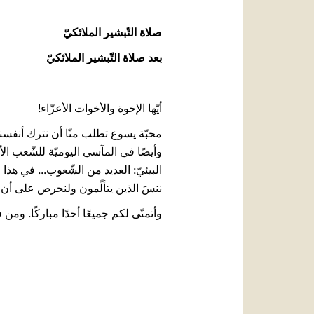
صلاة التّبشير الملائكيّ
بعد صلاة التّبشير الملائكيّ
أيّها الإخوة والأخوات الأعزّاء!
محبّة يسوع تطلب منّا أن نترك أنفسنا
وأيضًا في المآسي اليوميّة للشّعب الأو
البيئيّ: العديد من الشّعوب... في هذا ا
ننسَ الذين يتألّمون ولنحرص على أن تك
وأتمنّى لكم جميعًا أحدًا مباركًا. ومن ف