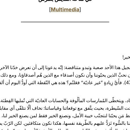
]
Multimedia
[
______________________________________
خير!
نجيل هذا الأحد صعبة وتبدو متناقضة: إنّه يدعونا إلى أن نعرض خدّنا الآخر
طبيعيٌّ أن نحبَّ الذين يحبّوننا وأن نكون أصدقاء مع الذين هُم أصدقاؤنا، ومع ذلك
الطّريقة، "فأَيَّ زِيادةٍ فعَلتُم؟" (الآية 47). فأَيَّ زِيادةٍ ”غير عاديّة“ فعَلتُم؟ هذه هي النّقطة التي 
د، ويتخطّى المُمارسات المألُوفة والحسابات العاديّة التي تُمليها الفِط
ت السّيطرة، بحيث يتَّفق مع توقعاتنا وقياساتنا: نخاف ألّا نتلقّى أي مقا
قط مَن يحبّنا لنتجنّب خيبة الأمل، ونصنع الخير فقط لمن يصنع الخير لنا
ا بالسُّوء نَرَدُّ عليهم بالطّريقة نفسها، هكذا نكون متكافئين. لكن الرّبّ يس