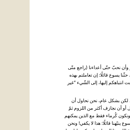
العربيّة
中文
LATINE
 وأن نحبّ حتّى أعداءنا (راجع متّى
، حثّنا يسوع قائلًا: إن تعاملتم بهذه
أودُّ اليوم أن ألفت انتباهكم إليها، إلى الشّيء ”غير
نَة. لكن بشكل عام، نحن نحاول أن
بل أو أن نجازف أكثر من اللزوم ثمّ
، ونكون كُرماء فقط مع الذين يمكنهم
وع ينبّهنا قائلًا: هذا لا يكفي! ونحن