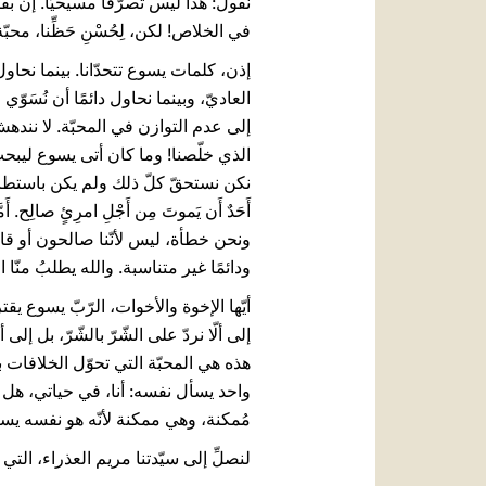
نقول: هذا ليس تصرُّفًا مسيحيًّا. إن بق
في الخلاص! لكن، لِحُسْنِ حَظِّنا، محبّة
إذن، كلمات يسوع تتحدّانا. بينما نحاول
العاديّ، وبينما نحاول دائمًا أن نُسَوّ
إلى عدم التوازن في المحبّة. لا نندهش
الذي خلّصنا! وما كان أتى يسوع ليبحث عن
نكن نستحقّ كلّ ذلك ولم يكن باستطاعتنا أ
ونحن خطأة، ليس لأنّنا صالحون أو قادرو
ودائمًا غير متناسبة. والله يطلبُ منّا ا
أيّها الإخوة والأخوات، الرّبّ يسوع يق
إلى ألّا نردّ على الشّرّ بالشّرّ، بل 
هذه هي المحبّة التي تحوّل الخلافات 
واحد يسأل نفسه: أنا، في حياتي، هل أت
مُمكنة، وهي ممكنة لأنّه هو نفسه يس
لنصلِّ إلى سيّدتنا مريم العذراء، التي