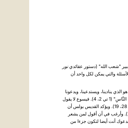
العربيّة
中文
LATINE
ي تعبير "شعب الله" (دستور عقائدي
نور
م بذلك عن طريق طرح بعض الأسئلة والتي يمكن لكل واحد أن
الذي ينادينا، ويستدعينا، ويدعونا
كي نكون جزءا من شعبه، وهذه الدعوة هي موجهة للجميع، بدون تفرقة، لأن رحمة الله تريد "أَن يَخْلُصَ جَميعُ النَّاسِ" (1 تي 2، 4). فيسوع لا يقول
للرسل أو لنا أن نشكل مجموعة حصرية، فريق من النخبة. يقول يسوع: "إذهبوا وتلمذوا جميع الأمم" (را. مت 28، 19). ويؤكد القديس بولس أن
في شعب الله، في الكنيسة، "لَيسَ هُناكَ يَهودِيٌّ ولا يونانِيّ... لأَنَّكم جَميعًا واحِدٌ في المسيحِ يسوع" (غل 3، 28). وأرغب في أن أقول لمن يشعر
ب يدعوك أنت أيضا لتكون جزءا من