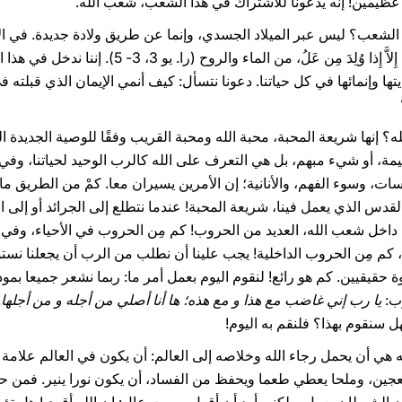
 عظيمين! إنه يدعونا للاشتراك في هذا الشعب، شعب الله.
ا الشعب؟ ليس عبر الميلاد الجسدي، وإنما عن طريق ولادة جديدة. في ا
ما مِن أَحَدٍ يُمكِنَه أَن يَرى مَلَكوتَ الله إِلاَّ إِذا 
يتها وإنمائها في كل حياتنا. دعونا نتسأل: كيف أنمي الإيمان الذي قبلته 
مة، أو شيء مبهم، بل هي التعرف على الله كالرب الوحيد لحياتنا، وفي
ت، وسوء الفهم، والأنانية؛ إن الأمرين يسيران معا. كمْ من الطريق م
قدس الذي يعمل فينا، شريعة المحبة! عندما نتطلع إلى الجرائد أو إلى ا
داخل شعب الله، العديد من الحروب! كم مِن الحروب في الأحياء، وفي
، كم مِن الحروب الداخلية! يجب علينا أن نطلب من الرب أن يجعلنا نس
حقيقيين. كم هو رائع! لنقوم اليوم بعمل أمر ما: ربما نشعر جميعا بمودة
ب:
يا رب إني غاضب مع هذا و مع هذه؛ ها أنا أصلي من أجله و من أجلها
.
 سنقوم بهذا؟ فلنقم به اليوم!
هي أن يحمل رجاء الله وخلاصه إلى العالم: أن يكون في العالم علامة ل
جين، وملحا يعطي طعما ويحفظ من الفساد، أن يكون نورا ينير. فمن حو