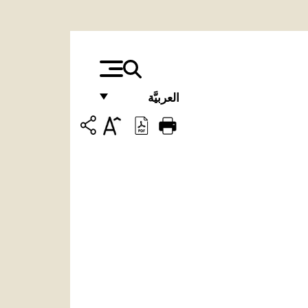
العربيَّة
FRANÇAIS
ENGLISH
ITALIANO
PORTUGUÊS
ESPAÑOL
DEUTSCH
POLSKI