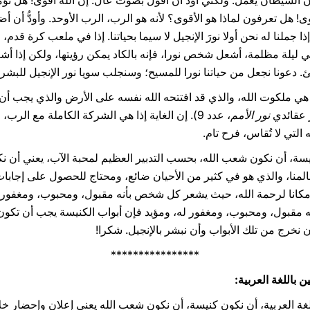
الشيطان يعمل. ولكني أود أن أقول بصوت عال: إن الله أقوى! هل تؤمنو
وى! هل تعرفون لماذا هو الأقوى؟ لأنه هو الرب، الرب الأوحد. وأودُّ أن أض
ا جملنا له نحن أولا نورَ الإنجيل لا سيما بحياتنا. إذا في ملعب كرة قدم
 ليلة مظلمة، أشعل شخص نورا، فإنه بالكاد يمكن رؤيتها، ولكن إذا أ
دعونا نجعل من حياتنا نورا للمسيح؛ وسنجلب سويا نور الإنجيل للبشري
ة هي ملكوت الله، والذي قد افتتحه الله نفسه على الأرض والذي يجب أن
ر عقائدي
نور الأمم
، عدد 9). إن الغاية إذا هي الشركة الكاملة مع ال
التي لا تُقاس، فرح تام.
نيسة، أن نكون شعب الله، بحسب التدبير العظيم لمحبة الآب، يعني أن نك
لمنا، والذي هو في كثير من الأحيان ضائع، ومحتاج للحصول على إجابا
مكانا لرحمة الله، حيث يشعر كل شخص بأنه مقبول، ومحبوب، ومغفور
نه مقبول، ومحبوب، ومغفور له، ومؤيد فإن أبواب الكنيسة يجب أن تكون 
 نخرج من تلك الأبواب وأن نبشر بالإنجيل. شكرا!
****************
 باللغة العربية:
للغة العربية، أن نكون كنيسة، أن نكون شعب الله يعني إعلان وإحضار خلا