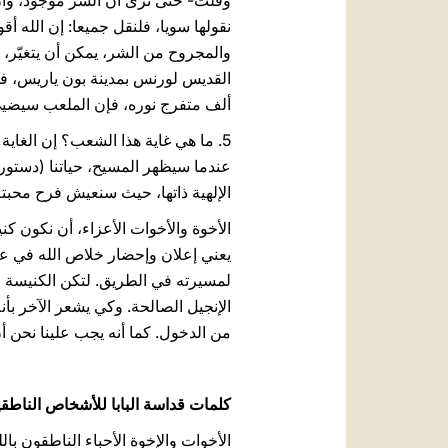
وقلتُ- حتى نرى أن الشر موجود، وأن 
نقولها سويا، فلنقل جميعا: إن الله أق
والمجروح من الشر، يمكن أن يتغيّر، إذ
القديس لورنس بمدينة بون ياريس، في
ألف متفرج نوره، فإن الملعب سيضيئ. 
5. ما هي غاية هذا الشعب؟ إن الغاي
عندما سيظهر المسيح، حياتنا (دستو
الإلهية ذاتها، حيث سنعيش فرح محبته 
الأخوة والأخوات الأعزاء، أن نكون ك
يعني إعلان وإحضار خلاص الله في عا
لمسيرته في الطريق. لتكن الكنيسة 
الإنجيل الصالحة. وكي يشعر الآخر بأ
من الدخول. كما أنه يجب علينا نحن أن
كلمات قداسة البابا للأشخاص الناطقين
الأخوات والإخوة الأحباء الناطقون با