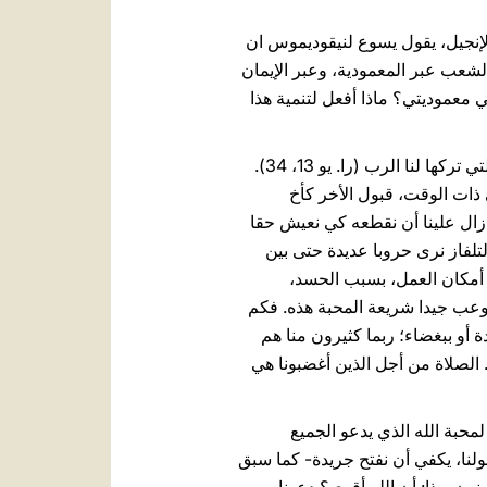
لإنجيل، يقول يسوع لنيقوديموس ان
وُلِدَ مِن عَلُ، من الماء والروح (را. يو 3، 3- 5). إننا ندخل في هذا الشعب عبر المعمودية، وعبر الإيمان
في معموديتي؟ ماذا أفعل لتنمية هذا
3. سؤال أخر: ما هي شريعة شعب الله؟ إنها شريعة المحبة، محبة الله ومحبة القريب وفقًا للوصية الجديدة التي تركها لنا الرب (را. يو 13، 34).
 ذات الوقت، قبول الأخر كأخ
ازال علينا أن نقطعه كي نعيش حقا
لتلفاز نرى حروبا عديدة حتى بين
 أمكان العمل، بسبب الحسد،
توعب جيدا شريعة المحبة هذه. فكم
 أو ببغضاء؛ ربما كثيرون منا هم
 الصلاة من أجل الذين أغضبونا هي
محبة الله الذي يدعو الجميع
لنا، يكفي أن نفتح جريدة- كما سبق