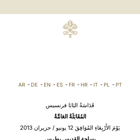
AR
-
DE
-
EN
-
ES
-
FR
-
HR
-
IT
-
PL
-
PT
قَدَاسَةُ البَابَا فرنسيس
المُقَابَلَةُ العَامَّةُ
يَوْمَ الأَرْبِعَاءِ المُوَافِقَ 12 يونيو / حزيران 2013
بساحة القديس بطرس