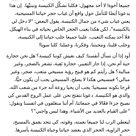
جميعا أخوة! لا أحد مجهول: فكلنا نشكِّل الكنيسة ونبنيِّها. إن هذا
يدعونا أيضًا للتأمل حول واقع أن غياب حجر حياتنا المسيحية،
يعني غياب شيء من جمال الكنيسة. يقول البعض: "لا دخل لي
بالكنيسة"، لكن هكذا يغيب الحجر الخاص بحياته في بناء الهيكل.
فلا أحد يمكنه التغيب، علينا جميعا جلب حياتنا إلى الكنيسة،
وجلب قلبنا، ومحبتنا، وفكرنا، وعملنا: كلنا سويا!
أود إذا أن نسأل أنفسنا: كيف نعيش كوننا كنيسة؟ هل نحن حجارة
حية أم نحن، إذا جاز التعبير، حجارة تَعِبة، تشعر بالضجر، وغير
مبالية؟ هل رأيتم كم هو قبيح رؤية مسيحي متعب، ضجر، وغير
مبالي؟ فمسيحي هكذا لا يصلح، المسيحي يجب أن يكون حيًّا،
فَرِحا بكونه مسيحيا؛ يجب أن يحيا روعة أنه جزء من شعب الله،
والذي هو الكنيسة. دعونا ننفتح نحن على عمل الروح القدس كي
نصبح جزءا فعّالا في جمعاتنا، أم أننا منغلقون في انفسنا ونقول:
"على القيام بالعديد من الأشياء، وهذا ليس واجبي"؟
ليعطي الرب لنا جميعا نعمته، وقوته، كي نتحد بعمق بالمسيح،
حجر الزاوية، الحجر الذي يعضد حياتنا وحياة الكنيسة بأسرها.