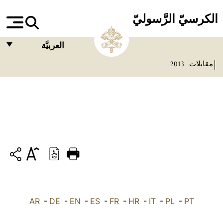
الكرسيّ الرَّسوليّ
العربيَّة
مقابلات
2013
FRANÇAIS
ENGLISH
ITALIANO
PORTUGUÊS
ESPAÑOL
DEUTSCH
POLSKI
PT
-
PL
-
IT
-
HR
-
FR
-
ES
-
EN
-
DE
العربيّة
-
AR
中文