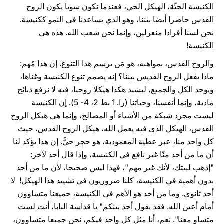
الكنيسة الحيِّة، الهيكل الحي، فعندما نكون سويا يكون الروح
القدس حاضرا أيضا بيننا، وهو الذي يساعدنا في النمو ككنيسة.
نحن لسنا أفرادا منعزلين، وإنما نحن شعب الله. هذه هي
الكنيسة!
والروح القدس، بمواهبه، هو مَن يرسم هذا التنوع. إن هذا مُهم:
ماذا يفعل الروح القديس بيننا؟ إنه يصمم تنوع الكنيسة وغناها،
ويوحد الكل والجميع، ليشيد هكذا هيكلا روحيا، فيه لا نرفع ذبائح
مادية، وإنما أنفسنا، وحياتنا (را. 1 بط 2، 4- 5). إن الكنيسة
ليست مجرد شبكة من الأشياء أو المصالح، وإنما هي هيكل الروح
القدس، الهيكل الذي فيه يعمل الله، هيكل الروح القدس، حيث
كل واحد منا، عبر عطية المعمودية، هو حجر حيٌّ. إن هذا يؤكد لنا
أن ما من أحد منّا غير نافع في الكنيسة، وإذا قال أحد لآخر:
"إذهب لبيتك، لأنك غير مهم"، فهذا ليس صحيحا، لأن ما من أحد
بدون أهمية في الكنيسة، كلنا ضروريون في تشييد هذا الهيكل! لا
أحد ثانوي. وما من أحد هو الأهم في الكنيسة، جميعنا متساوون
أمام أعين الله. فقد يقول أحد بينكم" يا قداسة البابا، أنت لست
متساو معنا". نعم، أنا مثل كل واحد فيكم، نحن جميعا متساوون،