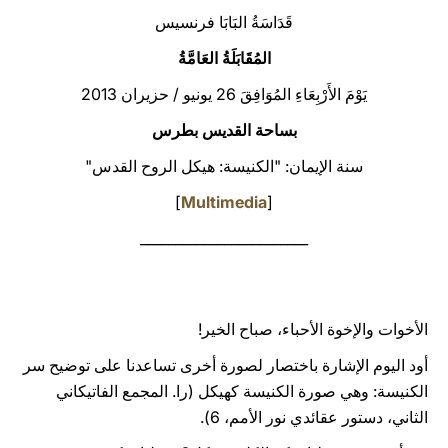
قَدَاسَةُ البَابَا فرنسيس
LATINE
المُقَابَلَةُ العَامَّةُ
يَوْمَ الأَرْبِعَاءِ المُوَافِقَ 26 يونيو / حزيران 2013
بساحة القديس بطرس
سنة الإيمان: "الكنيسة: هيكل الروح القدس"
]
Multimedia
[
________________________
الأخوات والإخوة الأحباء، صباح الخير!
أود اليوم الإشارة باختصار لصورة أخرى تساعدنا على توضيح سر
الكنيسة: وهي صورة الكنيسة كهيكل (را. المجمع الفاتيكاني
الثاني، دستور عقائدي نور الأمم، 6).