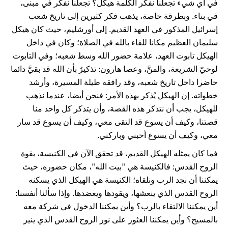
في أي شيء تجعلنا نفكر الكلمة هيكل؟ تجعلنا نفكر في مبنى،
في بناء. وبطرقة خاصة، يذهب فكر كثيرين إلى تاريخ شعب
إسرائيل المذكور في العهد القديم. إلى أورشليم، حيث كان هيكل
سليمان العظيم مكانا للقاء بالله في الصلاة؛ وكان في داخل
الهيكل تابوت العهد، علامة حضور الله وسط شعبه؛ وفي التابوت
لوحيّ الشريعة، والمنَّ، وعصا هارون: تذكيرٌ بأن الله قد بقيَّ دائما
حاضرا داخل تاريخ شعبه، وقد رافقه طيلة المسيرة، وأرشد
خطواته. إن الهيكل يُذكر بهذه الأمر: فنحن أيضا، عندما نذهب
للهيكل، يجب أن نتذكر هذه القصة، وأن يتذكر كل واحد منا
قصتنا، وكيف أن يسوع قد التقى معي، وكيف أن يسوع قد سار
معي، وكيف أن يسوع أحبني وباركني.
فما كان يمثله الهيكل القديم، قد تحقق الآن في الكنيسة، بقوة
الروح القدس: فالكنيسة هي "بيت الله"، مكان حضوره، حيث
يمكننا أن نجد الرب ونلقاه؛ الكنيسة هي الهيكل الذي يسكنه
الروح القدس الذي ينعشها، ويقودها ويعضدها. وإذا سألنا أنفسنا:
أين يمكننا الالتقاء بالرب؟ وأين يمكننا الدخول في شركة معه
بالمسيح؟ وأين يمكننا العثور على نور الروح القدس الذي ينير