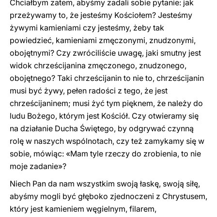
Chciałbym zatem, abyśmy zadali sobie pytanie: jak
przeżywamy to, że jesteśmy Kościołem? Jesteśmy
żywymi kamieniami czy jesteśmy, żeby tak
powiedzieć, kamieniami zmęczonymi, znudzonymi,
obojętnymi? Czy zwróciliście uwagę, jaki smutny jest
widok chrześcijanina zmęczonego, znudzonego,
obojętnego? Taki chrześcijanin to nie to, chrześcijanin
musi być żywy, pełen radości z tego, że jest
chrześcijaninem; musi żyć tym pięknem, że należy do
ludu Bożego, którym jest Kościół. Czy otwieramy się
na działanie Ducha Świętego, by odgrywać czynną
rolę w naszych wspólnotach, czy też zamykamy się w
sobie, mówiąc: «Mam tyle rzeczy do zrobienia, to nie
moje zadanie»?
Niech Pan da nam wszystkim swoją łaskę, swoją siłę,
abyśmy mogli być głęboko zjednoczeni z Chrystusem,
który jest kamieniem węgielnym, filarem,