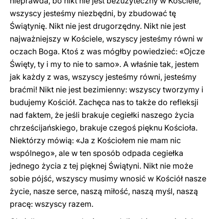
nieprawda, bo nikt nie jest bezużyteczny w Kościele,
wszyscy jesteśmy niezbędni, by zbudować tę
Świątynię. Nikt nie jest drugorzędny. Nikt nie jest
najważniejszy w Kościele, wszyscy jesteśmy równi w
oczach Boga. Ktoś z was mógłby powiedzieć: «Ojcze
Święty, ty i my to nie to samo». A właśnie tak, jestem
jak każdy z was, wszyscy jesteśmy równi, jesteśmy
braćmi! Nikt nie jest bezimienny: wszyscy tworzymy i
budujemy Kościół. Zachęca nas to także do refleksji
nad faktem, że jeśli brakuje cegiełki naszego życia
chrześcijańskiego, brakuje czegoś pięknu Kościoła.
Niektórzy mówią: «Ja z Kościołem nie mam nic
wspólnego», ale w ten sposób odpada cegiełka
jednego życia z tej pięknej Świątyni. Nikt nie może
sobie pójść, wszyscy musimy wnosić w Kościół nasze
życie, nasze serce, naszą miłość, naszą myśl, naszą
pracę: wszyscy razem.