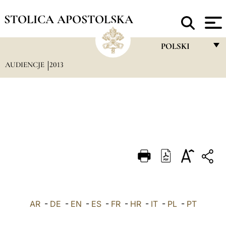
STOLICA APOSTOLSKA
POLSKI
AUDIENCJE
2013
FRANÇAIS
ENGLISH
ITALIANO
PORTUGUÊS
ESPAÑOL
DEUTSCH
POLSKI
AR
-
DE
-
EN
-
ES
-
FR
-
HR
-
IT
-
العربيّة
PL
-
PT
中文