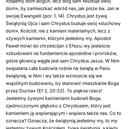
«dajemy dom Bogu», lecz Bóg sam «buduje swój
dom», by zamieszkać wśród nas, jak pisze św. Jan w
swojej Ewangelii (por. 1, 14). Chrystus jest żywą
Świątynią Ojca i sam Chrystus buduje swój «duchowy
dom», Kościół, nie z kamieni materialnych, lecz z
«żywych kamieni», którymi jesteśmy my. Apostoł
Paweł mówi do chrześcijan z Efezu: wy jesteście
«zbudowani na fundamencie apostołów i proroków,
gdzie głowicą węgła jest sam Chrystus Jezus. W Nim
zespalana cała budowla rośnie na świętą w Panu
świątynię, w Nim i wy także wznosicie się we
wspólnym budowaniu, by stanowić mieszkanie Boga
przez Ducha» (Ef 2, 20-22). To piękna rzecz!
Jesteśmy żywymi kamieniami budowli Boga,
zjednoczonymi głęboko z Chrystusem, który jest
kamieniem ją wspierającym i wspiera także nas. Co to
oznacza? Oznacza, że świątynią jesteśmy my, to my
jesteśmy żywym Kościołem, żywą świątynią, a kiedy