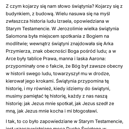
Z czym kojarzy się nam słowo świątynia? Kojarzy się z
budynkiem, z budową. Wielu nasuwa się na myśl
zwłaszcza historia ludu Izraela, opowiedziana w
Starym Testamencie. W Jerozolimie wielka świątynia
Salomona była miejscem spotkania z Bogiem na
modlitwie; wewnątrz świątyni znajdowała się Arka
Przymierza, znak obecności Boga pośród ludu; a w
Arce były tablice Prawa, manna i laska Aarona:
przypominały one o fakcie, że Bóg był zawsze obecny
w historii swego ludu, towarzyszył mu w drodze,
kierował jego krokami. Świątynia przypomina tę
historię, i my również, kiedy idziemy do świątyni,
musimy pamiętać tę historię, każdy z nas naszą
historię: jak Jezus mnie spotkał, jak Jezus szedł ze
mną, jak Jezus mnie kocha i mi błogosławi.
I tak, to co było zapowiedziane w Starym Testamencie,
jest urzeczywistniane mocą Ducha Świętego w