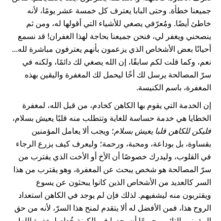
جميعنا خطأة. وحتى البابا يعترف كل خمسة عشر يومًا، لأنه
خاطئ أيضًا. ومُعرّفي يصغي للأشياء التي أقولها له، ومن ثم
ينصحني ويغفر لي، فنحن جميعنا بحاجة لهذا الغفران! قد نسمع
أحيانًا بعض الأشخاص الذي يزعمون بأنهم يعترفون مباشرة لله...
نعم، وكما قلت لكم سابقًا، إن الله يصغي لك دائمًا، ولكنه في
سرّ المصالحة يرسل لك أخًا ليحمل لك المغفرة واليقين بهذه
المغفرة، باسم الكنيسة.
إن الخدمة التي يقوم بها الكاهن كخادم، من قبل الله، لمغفرة
الخطايا هي خدمة حساسة للغاية وتتطلب منه قلبًا يعيش بسلام،
فليكن للكاهن قلبا يعيش بسلام
؛ ويجب ألا يعامل المؤمنين
بقساوة، بل بوداعة، ومحبة، ورحمة؛ وليعرف كيف يزرع الرجاء
في القلوب، وليدرك خصوصًا أن الأخ أو الأخت الذي يقترب من
سرّ المصالحة هو شخص يبحث عن المغفرة، وهو يقترب من هذا
السر كالعديد من الأشخاص الذين كانوا يبحثون عن يسوع
ويقتربون منه ليشفيهم. لذلك فإن لم يوجد في الكاهن استعداد
الروح هذا، فمن الأفضل له ألا يتقدم لمنح هذا السرّ، لأنه من حق
المؤمنين التائبين جميعًا أن يجدوا في الكهنة خُدام لمغفرة الله!