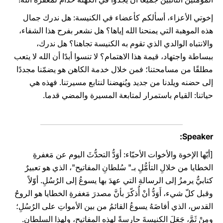
إخوتي الأعزاء، أسألكم كأعضاء في الكنيسة: هل ندرك جمال
هذه الموهبة التي يمنحنا الله إياها؟ هل نشعر بفرح هذا الشفاء،
والانتباه الوالدي الذي تقوم به الكنيسة تجاهنا؟ هل ندرك،
ببساطة واجتهاد، قيمة هذا الاهتمام؟ لا تنسوا أبدًا أن الله لا يتعب
مطلقًا من مسامحتنا؛ فمن خلال خدمة الكاهن هو يضمّنا مجددًا
إلى حضنه ويلدنا من جديد ويُنهضنا لنتابع مسيرتنا. فهذه هي
حياتنا: القيام باستمرار لمتابعة المسيرة والمضي قدما.
Speaker:
[أيّها الإخوة والأخوات الأحبّاء: أوَدُّ التحدُّثَ اليوم عن مَغفرةِ
الخطايا من خلالِ التأمُّلِ بـ" سُلطانِ المفاتيح"، الذي هو تعبيرٌ
كتابيٌّ يرمزُ إلى الرسالةِ التي عهدَ بها يسوعُ إلى الرُسُلِ. أوّلاً
وقبل كلّ شيء، أَوَدُّ أنْ أُذكّرَ بأنَّ مصدرَ مَغفرةِ الخطايا هو الروحُ
القدس، الذي أفاضَهُ يسوعُ القائمُ من بين الأمواتِ على الرُسُلِ؛
ومِنْ ثَمَّ، جَعَلَ الكنيسةَ حارسةً لهذه المفاتيح، ولهذا السلطان.