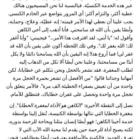
عبر هذه الخدمة الكنسيّة. فبالنسبة لنا نحن المسيحيون هنالك
عطية أكثر، والتزام أكثر: أي المرور بتواضع عبر الخادم الكنسي.
يجب علينا أن نعطي لهذا الأمر قيمته؛ إنه عطيّة، وعلاج، وحماية،
وأيضًا يقين بأن الله قد سامحني. فأنا أذهب إلى أخي الكاهن
وأقول له: "يا أبتي، لقد اقترفت هذا الأمر..." فيجيبني: "وأنا أغفر
لك؛ الله يغفر لك". وفي تلك اللحظة أكون على يقين بأن الله قد
غفر لي! فما أروع هذا! إنه اليقين بأن الله يسامحنا دائمًا ولا يكل
أبدًا من مسامحتنا، وعلينا نحن أيضًا ألا نكل من الذهاب إليه
لطلب المغفرة. فقد نشعر بالخجل ونحن نتكلم عن خطايانا، لكن
أمهاتنا وجداتنا قالوا: "من الأفضل أن تشعر بحمرة الخجل مرة
واحدة من أن تعيش بصفراء الخطيئة الف مرة". فالأمر يتعلق بأن
تخجل مرة واحدة وتحصل على غفران خطاياك، فتنطلق للأمام.
نصل إلى النقطة الأخيرة: "
الكاهن هو الأداة لمغفرة الخطايا
". إن
مغفرة الخطايا التي ننالها بواسطة الكنيسة، تُنقل إلينا بواسطة
خدمة أخينا الكاهن؛ فهو أيضًا إنسان مثلنا وبحاجة للرحمة بدوره،
لكنه يصبح أداة للرحمة حين يقدم لنا محبة الله الآب التي لا
تعرف الحدود. فالكهنة والأساقفة يعترفون أيضًا بخطاياهم: فنحن