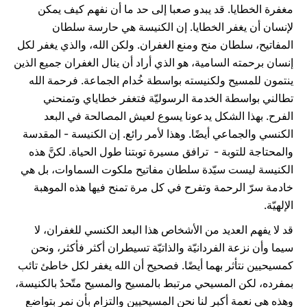
مغفرة الخطايا. قد يبدو صعبا إلى حد ما أن نفهم كيف يمكن
لإنسان أن يغفر الخطايا. إن الكنيسة هي حارسة سلطان
المفاتيح، سلطان منح ومنع الغفران. ولكن الله، والذي يغفر لكل
إنسان برحمته السامية، هو الذي أراد أن ينال الغفران جميع الذين
ينتمون للمسيح ولكنيسته بواسطة خُدام الجماعة. فرحمة الله
تطالني بواسطة الخدمة الرسوليّة فتغفر خطاياي وتمنحني
الفرح. بهذا الشكل يدعونا يسوع لعيش المصالحة في البعد
الكنسي والجماعي أيضًا. وهذا لأمر رائع. إن الكنيسة - المقدسة
والمحتاجة للتوبة - ترافق مسيرة توبتنا طول الحياة. لكنَّ هذه
الكنيسة ليست سيّدة سلطان مفاتيح ملكوت السماوات، بل هي
خادمة سرّ الرحمة وتفرح في كل مرة تمنح فيها هذه الموهبة
الإلهيّة.
قد لا يفهم العديد من الأشخاص هذا البعد الكنسي للغفران، لا
سيما وأن نزعة الفردانيّة والذاتيّة تسيطران أكثر فأكثر، ونحن
كمسيحيين نتأثر بهما أيضًا. فصحيح أن الله يغفر لكل خاطئ تائب
بمفرده، لكن المسيحي مرتبط بالمسيح والمسيح متّحدٌ بالكنيسة،
وهذه هي نعمة أكبر لنا نحن المسيحيين والتزام بأن نمر بتواضع