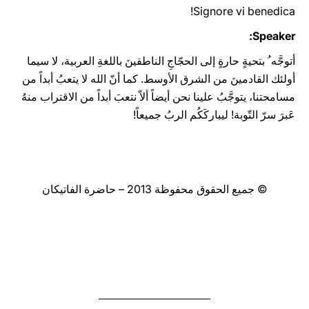
Signore vi benedica!
Speaker:
أتوجَّه ُ بتحيةٍ حارةٍ إلى الحجّاجِ الناطقينَ باللغةِ العربية، لا سيما
أولئك القادمينَ من الشرق الأوسط. كما أنّ الله لا يتعبُ أبداً من
مسامحتنا، يتوجَّبُ علينا نحن أيضاً ألاّ نتعبَ أبداً من الاقتراب منهُ
عَبرَ سرّ التّوبة! ليباركَكُم الربُ جميعاً!
© جميع الحقوق محفوظة 2013 – حاضرة الفاتيكان