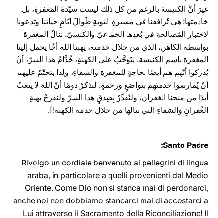
غيرَ أنَّ الكنيسةَ بالرغم من كل ذلك ليست سيّدةَ المَغفرةِ، بل
خادمتها: هي تُرافقنا في مسيرةِ التوبةِ طَوالَ أيّامِ حياتنا وتدعونا
لاختبار المُصالحةِ في بُعدِها الجَماعيّ والكنسيّ. ننالُ المغفرةَ
بواسطة الكاهن، الذي من خلال خدمته، يهبنا الله أخًا يحمل إلينا
المغفرة باسم الكنيسة. يَتَوَجَّبُ على الكهنةِ، خُدَّامُ هذا السرّ، أنْ
يُدركوا أنّهم هم أيضًا بحاجةٍ للمغفرةِ والشفاءِ، ولِذا يتحتّمُ عليهم
أنْ يُمارسوا خدمتَهم بتواضعٍ ورحمةٍ. لنذكرْ دومًا أنّ اللهَ لا يتعبُ
أبدًا من منحنا الغفران، ولنُقدِّرْ بِصِدقٍ هذا السرّ ولنفرحْ بهبةِ
الغُفرانِ والشفاءِ التي ننالها من خلال خدمة الكهنة!].
Santo Padre:
Rivolgo un cordiale benvenuto ai pellegrini di lingua
araba, in particolare a quelli provenienti dal Medio
Oriente. Come Dio non si stanca mai di perdonarci,
anche noi non dobbiamo stancarci mai di accostarci a
Lui attraverso il Sacramento della Riconciliazione! Il