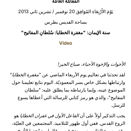
المُقَابَلَةُ العَامَّةُ
LATINE
يَوْمَ الأَرْبِعَاءِ المُوَافِقَ 20 نوفمبر / تشرين ثاني 2013
بساحة القديس بطرس
سنة الإيمان: "مغفرة الخطايا: سُلطانِ المفاتيح"
Video
الأخوات والإخوة الأحباء، صباح الخير!
لقد تحدثنا في تعاليم يوم الأربعاء الماضي عن "
مغفرة الخطايا
"
وارتباطها بشكل خاص بسر المعموديّة. اليوم نتابع تعليمنا حول
الموضوع عينه، وإنما بارتباطه بما يطلق عليه: "سلطان
المفاتيح"، والذي هو رمز كتابي للرسالة التي أعطاها يسوع
للرسل.
يجب التذكير أولاً على أن
الفاعل الأول في غفران الخطايا
هو
الروح القدس. ففي أول ظهور للتلاميذ، المجتمعين في العليّة،
وقف يسوع القائم بينهم ونفخ فيهم وقال لهم: "خذوا الرُّوحَ