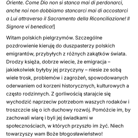
Oriente. Come Dio non si stanca mai di perdonarci,
anche noi non dobbiamo stancarci mai di accostarci
a Lui attraverso il Sacramento della Riconciliazione! Il
Signore vi benedica!
]
Witam polskich pielgrzymów. Szczególne
pozdrowienie kieruję do duszpasterzy polskich
emigrantów, przybyłych z różnych zakątków świata.
Drodzy księża, dobrze wiecie, że emigracja –
jakiekolwiek byłyby jej przyczyny – niesie ze sobą
wiele trosk, problemów i zagrożeń, spowodowanych
oderwaniem od korzeni historycznych, kulturowych a
często rodzinnych. Z gorliwością starajcie się
wychodzić naprzeciw potrzebom waszych rodaków i
troszczcie się o ich duchowy rozwój. Pomóżcie im, by
zachowali wiarę i byli jej świadkami w
społecznościach, w których przyszło im żyć. Niech
towarzyszy wam Boże błogosławieństwo!