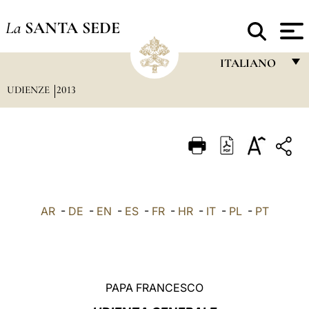
La
SANTA SEDE
ITALIANO
UDIENZE
2013
FRANÇAIS
ENGLISH
ITALIANO
PORTUGUÊS
ESPAÑOL
AR
-
DE
-
EN
-
ES
-
FR
-
HR
-
IT
-
PL
-
PT
DEUTSCH
POLSKI
العربيّة
PAPA FRANCESCO
中文