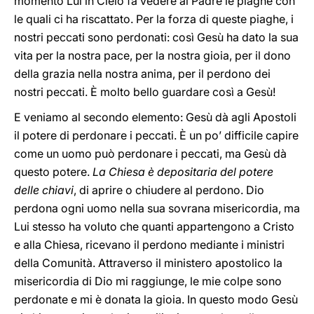
momento Lui in Cielo fa vedere al Padre le piaghe con
le quali ci ha riscattato. Per la forza di queste piaghe, i
nostri peccati sono perdonati: così Gesù ha dato la sua
vita per la nostra pace, per la nostra gioia, per il dono
della grazia nella nostra anima, per il perdono dei
nostri peccati. È molto bello guardare così a Gesù!
E veniamo al secondo elemento: Gesù dà agli Apostoli
il potere di perdonare i peccati. È un po’ difficile capire
come un uomo può perdonare i peccati, ma Gesù dà
questo potere.
La Chiesa è depositaria del potere
delle chiavi
, di aprire o chiudere al perdono. Dio
perdona ogni uomo nella sua sovrana misericordia, ma
Lui stesso ha voluto che quanti appartengono a Cristo
e alla Chiesa, ricevano il perdono mediante i ministri
della Comunità. Attraverso il ministero apostolico la
misericordia di Dio mi raggiunge, le mie colpe sono
perdonate e mi è donata la gioia. In questo modo Gesù