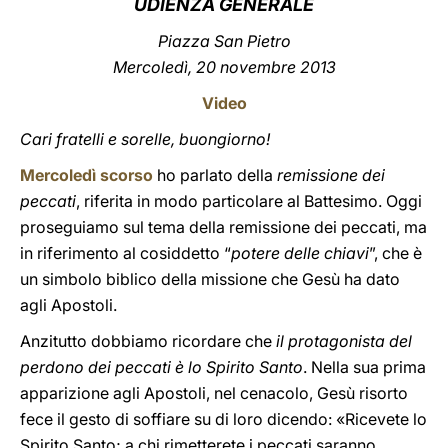
UDIENZA GENERALE
LATINE
Piazza San Pietro
Mercoledì, 20 novembre 2013
Video
Cari fratelli e sorelle, buongiorno!
Mercoledì scorso
ho parlato della
remissione dei
peccati
, riferita in modo particolare al Battesimo. Oggi
proseguiamo sul tema della remissione dei peccati, ma
in riferimento al cosiddetto “
potere delle chiavi
”, che è
un simbolo biblico della missione che Gesù ha dato
agli Apostoli.
Anzitutto dobbiamo ricordare che
il protagonista del
perdono dei peccati è lo Spirito Santo
. Nella sua prima
apparizione agli Apostoli, nel cenacolo, Gesù risorto
fece il gesto di soffiare su di loro dicendo: «Ricevete lo
Spirito Santo; a chi rimetterete i peccati saranno