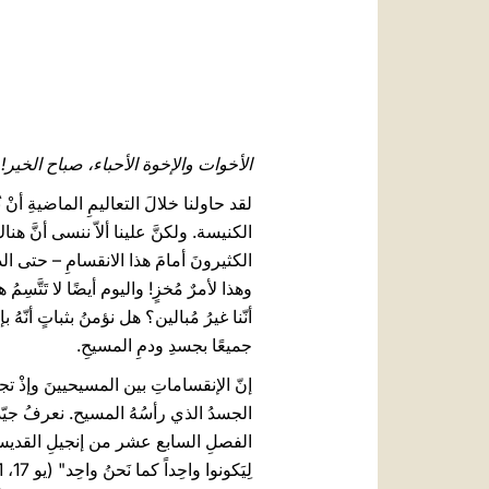
الأخوات والإخوة الأحباء، صباح الخير!
لقد حاولنا خلالَ التعاليمِ الماضيةِ أنْ 
الكنيسة. ولكنَّ علينا ألاّ ننسى أنَّ هنا
الكثيرونَ أمامَ هذا الانقسامِ – حتى الذ
وهذا لأمرٌ مُخزٍ! واليوم أيضًا لا تَتَّسِ
أنّنا غيرُ مُبالين؟ هل نؤمنُ بثباتٍ أنّه
جميعًا بجسدِ ودمِ المسيحِ.
إنّ الإنقساماتِ بين المسيحيينَ وإذْ تج
الجسدُ الذي رأسُهُ المسيح. نعرفُ جيّدًا
الفصلِ السابع عشر من إنجيلِ القديسِ يوح