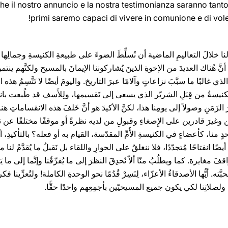
he il nostro annuncio e la nostra testimonianza saranno tanto 
primi saremo capaci di vivere in comunione e di voler
لنا خلالَ التعاليمِ الماضية أن نُسلِّطَ الضوءَ على طبيعةِ الكنيسةِ وجمالِها وقد 
نَّ هُناك العديدَ من الإخوةِ الذينَ يُشاركوننا الإيمانَ بالمسيح ولكنَّهم ينت
البًا ما سبَّبَ نزاعاتٍ وآلامًا عبرَ التاريخ. واليومَ أيضًا لا تَتَّسِمُ هذه الع
ُ الكنيسةُ من قِبَلِ الشريّر الذي يسعى إلى تَقسيمها، ولِلأَسف قد طُبعت 
 الزَمَنِ وصولاً إلى يومِنا هذا، لكنَّ الأكيدَ هو أنَّ خَلفَ هذه الانقساماتِ ه
ين وغيرَ قادرين على الإِصغاءِ وقبولِ من لديه نظرةً أو موقفًا مختلفًا عن نظر
 منا، كأعضاءٍ في الكنيسةِ الأُمِّ المقدّسة، القيام به أو فعله؟ بالتأكيدِ، أ
أيضًا انفتاحًا مُتجدّدًا، فلا ننغلقُ على الحوارِ واللقاء بل نَقبلُ ما يُقدَّمُ 
فَ مغايرة. كما ويطلُبُ منّا ألاّ نُحدِقَ النظرَ إلى ما يُفرِّقُنا وإنَّما إلى ما
أيُّها الأصدقاءُ الأعزّاء، لِنَسِرْ قُدُمًا نحو الوحدةِ الكاملة! ولتُعزِّينا فكرةُ
ولصلاتِنا لكي يكون جميع المسيحيّين بأجمِعِهم واحدًا حقًّا.