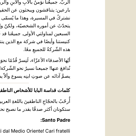
الربّ. جميعُنا نؤمنُ بالآبِ والابنِ وال
بارعين: يتناقشون ويبحثون عن الحقيقة 
نشتركُ في المسيرة، وهذا ما يُسمّى مسكو
يتحدّثَ عن أموره الشخصيّة، ولكنّ وإذْ 
السبعين لمناولتي الأولى. جميعُنا قد ق
كنيستنا وأيضًا في شركة مع الذين ينتم
هذه الشّركةُ للجميعِ معًا.
أيّها الأصدقاء الأعزّاء، لَنِسرْ قُدُمًا 
نُدافعَ عنها! جميعنا نسيرُ نحو الشّركة! وع
يصمَّ آذانَه عن صوتِ ابنِه يسوع وألاّ ي
كلمات قداسة البابا للأشخاص الناطقين
أُرحّبُ بالحجّاجِ الناطقينَ باللغةِ الع
ستكونان أكثر صدقًا بقدر ما نصبح نح
Santo Padre:
 dal Medio Oriente! Cari fratelli