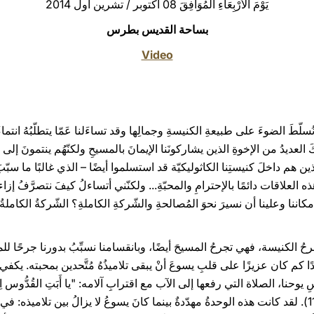
يَوْمَ الأَرْبِعَاءِ المُوَافِقَ 08 أكتوبر / تشرين أول 2014
بساحة القديس بطرس
Video
نُسلّطَ الضوءَ على طبيعةِ الكنيسةِ وجمالِها وقد تساءَلنا عَمّا يتطلّبُهُ انتما
كَ العديدُ من الإخوةِ الذين يشاركونَنا الإيمانَ بالمسيحِ ولكنّهُم ينتمونَ إل
ين هم داخلَ كنيستِنا الكاثوليكيّة قد استسلموا أيضًا – الذي غالبًا ما سبّبَ ن
مُ هذه العلاقات دائمًا بالإحترامِ والمحبّةِ... ولكنّني أتساءلُ كيفَ نتصرَّفُ إ
ُ بإمكاننا وعلينا أن نسيرَ نحوَ المُصالحةِ والشّركةِ الكاملةِ؟ الشّركةُ الكامل
رحُ الكنيسة، فهي تجرحُ المسيحَ أيضًا، وبانقسامنا نسبِّبُ بدورنا جرحًا لل
 كم كان عزيزًا على قلبِ يسوعَ أنْ يبقى تلاميذُهُ مُتَّحدين بمحبته. يكفي أ
نا، الصلاة التي رفعها إلى الآب مع اقترابِ آلامه: "يا أَبَتِ القُدُّوس اِحفَ
لِيَكونوا واحِداً كما نَحنُ واحِد" (يو 17، 11). لقد كانت هذه الوحدةُ مهدّدةٌ بينما كانَ يسوعُ لا يزالُ ب