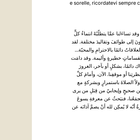
e sorelle, ricordatevi sempre c
تساءَلنا عمَّا يتطلّبُهُ انتماءُ كلٍّ
مونَ إلى طوائفَ وتقاليدَ مختلفة. لقد
لاقاتُ دائمًا بالاحترامِ والمحبّة...
بانقساماتٍ خطيرةٍ وأليمة. وقد دامَت
ناك دائمًا، بشكلٍ أو بآخر، الغرورَ
تِنا أو موقفِنا. الآن، وأمامَ كلِّ
ولاً الصلاةَ باستمرارٍ وبشركةٍ مع
لنا من صحيحٍ وإيجابيّ من قِبَلِ من يرى
 يَجمَعُنا، فنبَحثُ عن معرفةِ يسوعَ
 أنّه لا يُمكِن لله أنْ يصمَّ آذانَه عن