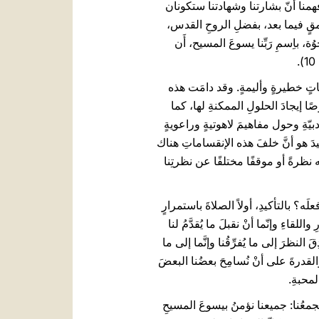
َ على الوحدةِ باسم الآب، وأفهمنا أنّ بشارتنا وشهادتنا ستكونان
بعمقٍ فيما بعد، بفضلِ الروحِ القدس،
باِسمِ رَبِّنا يسوعَ المسيح، أَن
تٍ خطيرةٍ وأليمةٍ. وقد دامَت هذه
صًا إيجادَ الحلولِ الممكنةِ لها، كما
دبيّةِ وحول مفاهيمَ لاهوتيةٍ وراعويةٍ
يدَ هو أنَّ خلفَ هذه الإنقساماتِ هناك
ه نظرةً أو موقفًا مختلفًا عن نظرتِنا
َه؟ بالتأكيدِ، أولاً الصلاةَ باستمرارٍ
قاءِ وإنّما أنْ نقبلَ ما يُقدَّمُ لنا
النظرَ إلى ما يُفرِّقُنا وإنَّما إلى ما
لقدرةَ على أنْ نُسامِحَ بعضُنا البعضَ
لمحبةِ.
معُنا: جميعنا نؤمنُ بيسوعَ المسيحِ