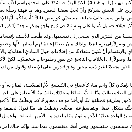
الذي دارَ بين التلاميذِ حولَ من تُراهُ الأكبر فيهم (را. لو 9، 46). لكنّ الربَّ قد شدّد
 قادرين على العيشِ بشركةٍ وأنْ نُحبَّ بعضُنا البعض. وهذا ما فهمَهُ رسلُهُ 
س سيستحلفُ جماعةَ مسيحيّي كورنتس قائلاً: "أُناشِدُكُم، أَيُّها الإِخوُة، 
كُمُ اختِلافات، بل كُونوا على وِئامٍ تامّ في رُوحٍ واحِدٍ وفِكرٍ واحِد" (1 كور 1، 10).
الكنيسةُ من الشرّيرِ الذي يسعى إلى تقسيمها، وقد طُبعت للأسف بإنقساما
َمَنِ وصولاً إلى يومِنا هذا، ولذلك يبانُ صعبًا إعادةُ فَهمِ أسبابها كلّها وخصو
ِ والإنقسامِ أنْ تكونَ متعدّدةً: منَ إختلافاتِ حولَ المبادئِ العقائديّةِ والأ
ا، وصولاً إلى الخُلافاتِ الناتجةِ عن نفورٍ وطموحاتٍ شخصيّةٍ... لكنَّ الأك
ةَ اللذَين يجعلانَنا غيرَ مُتسامحين وغيرَ قادرين على الإِصغاءِ وقبولِ من لدي
إمكان كلِّ واحدٍ منا، كأعضاءٍ في الكنيسةِ الأُمِّ المقدّسة، القيامَ به أو فعل
ة يطلبُ منّا الربُّ انفتاحًا متجدّدًا: يطلبُ منّا ألاّ ننغلقَ على الحوارِ والل
ورَ بطريقةٍ مُختلفةٍ عنّا أو يأخذُ مواقفَ مغايرةً. كما ويطلُبُ منّا ألاّ نُحدِقَ 
َّته بشكلٍ أفضَل ونتقاسمُ غنى محبَّته. ويتطلّبُ هذا منّا قبولَ الحقيقةِ وا
عتبرُ الواحدَ عطيّةً للآخرِ ونقومُ معًا بالعديدِ من الأمورِ الصالحةِ وأعمالِ ا
ك مسيحيون منقسمون ونحنُ أيضًا منقسمون فيما بيننا. وإنّما هناكَ أمرٌ يج