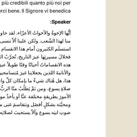
più credibili quanto più noi per
ci bene. Il Signore vi benedica!
Speaker:
أيُّها الإخوةُ والأخواتُ الأعزّاء، لقد حاو
منا لهذا الشّعب. ولكن علينا ألاّ ننسى أ
استسلَم الكثيرون أمام هذا الانقسام الذي غ
فخلالَ مسيرتِها عبرَ التاريخ، تُجرَّب
هذه الانقساماتُ أحيانًا وقتًا طويلاً عبرَ
والأنانيةَ اللذين يجعلانِنا غيرَ مُتسامح
هذا، هل هُناك شيءٌ ما بإمكان كلِّ واحدٍ
صلاةِ يسوع، ومن ثمَّ يَطلُبُ منّا الربُّ 
الأمورَ بطريقةٍ مختلفة عنَّا أو يأخذُ مواق
ومحبَّته بشكلٍ أفضَل ونتقاسمَ غنى محبَّته. 
صوتِ ابنِه يسوع وألاّ يستجيبَ لصلاتِه 