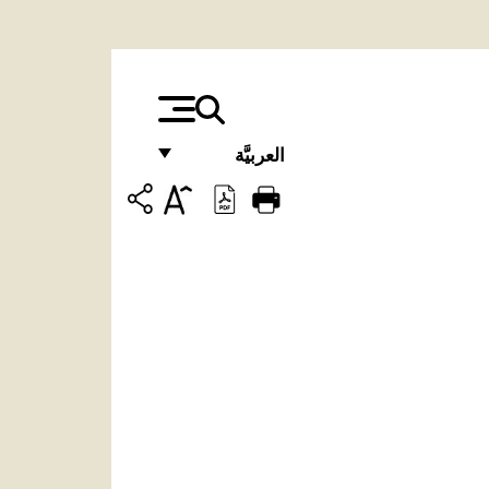
العربيَّة
FRANÇAIS
ENGLISH
ITALIANO
PORTUGUÊS
ESPAÑOL
DEUTSCH
POLSKI