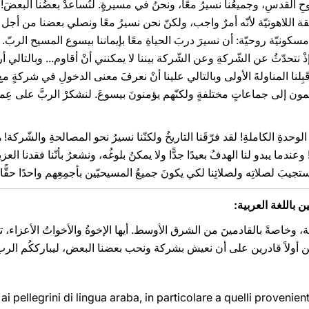
روحِ القدسِ، وجميعُنا نسيرُ معًا، ونحنُ في مسيرةٍ. لنُساعدْ بعضُنا البعضَ! 
اللاهوتيّة لأنّه أمرٌ واجب، ولكنّ نحن نسيرُ معًا ونصلي بعضنا من أجل ب
نيّة روحيّة: أن نسيرَ دربَ الحياةِ معًا بإيماننا بيسوع المسيح الربّ. يُقا
نتحدّثُ عن الشّركةِ وعن الشّركة بيننا لا يمكنني أنْ أقاوم... وبالتالي أرف
َبِلنا المناولةَ الأولى وبالتالي علينا أنْ نعرفَ معنى الدخولِ في شركةٍ م
ون إلى جماعاتٍ مختلفةٍ ولكنّهم يؤمنونَ بيسوعَ. لنشكرْ الربَّ على عِم
نحوَ الوحدةِ الكاملةِ! لقد فرّقَنا التاريخُ ولكنّنا نسيرُ نحو المصالحةِ والشّر
ندما يبدو لنا الهدفُ بعيدًا جدًّا ولا يمكنُ بلوغُه، ونشعرُ بأنّنا فقدنا العزيمةَ، 
ستجيبَ لصلاتِه ولصلاتِنا لكي يكونَ جميعُ المسيحيّين بأجمِعِهم واحدًا حقًّا.
 باللغة العربية:
ربية، وخاصةً بالقادمينَ من الشرق الأوسط. أيها الإخوةُ والأخواتُ الأعزاء، تذ
ن أولاً قادرين على أن نعيش بشركة ونحب بعضنا البعض، ليبارككُم الرب
 pellegrini di lingua araba, in particolare a quelli provenienti