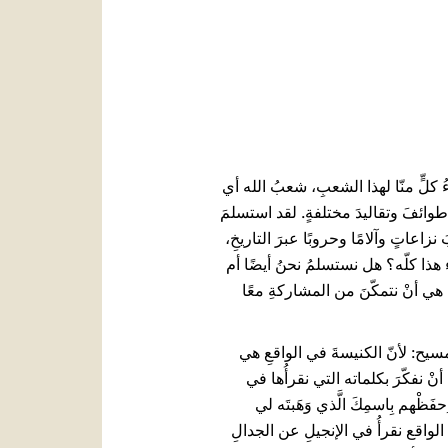
العربيّة
中文
LATINE
ءُ كلٍّ منّا لهذا الشعبِ، شعبُ الله أي
ى طوائفَ وتقاليدَ مختلفةٍ. لقد استسلمَ
زاعاتٍ وآلامًا وحروبًا عبرَ التاريخِ،
زاء هذا كلّه؟ هل نستسلمُ نحنُ أيضًا أم
ةُ هي أنْ نتمكّنَ من المشاركةِ معًا
مسيح: لأنّ الكنيسةَ في الواقعِ هي
نْ نفكّرَ بكلماته التي نقرأُها في
ظْهم بِاسمِكَ الَّذي وَهَبتَه لي
ين تلاميذه: في الواقع نقرأُ في الإنجيلِ عن الجدالِ