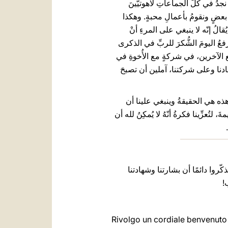
نجدُ في كلّ الجماعاتِ لاهوتيّينَ
عضٍ ونقومُ بأعمالِ محبةٍ. وهكذا
لُ إنّه لا ينبغي على المرءِ أنْ
عُ اليومَ الشُّكرَ للربِّ في الذكرى
ع الآخرين، في شركةٍ مع الأُخوةِ في
ادنا وعلى شركتنا، آملين أن تصبحَ
كة! هذه هي الحقيقةُ وينبغي علينا أن
لتُعزِّينا فكرةُ أنّهُ لا يُمكِنُ لله أن
كّروا دائمًا أن بشارتنا وشهادتنا
!
Rivolgo un cordiale benvenuto ai