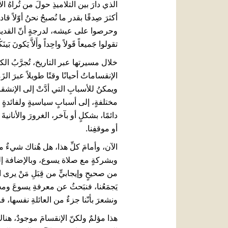
أكثرَ صِدقًا بقدر ما نُصبحُ نحنُ أوّلاً
وحرصوا على عيشه، لدرجةٍ أنّ القديس بول
تقولوا جَميعاً قَولاً واحِداً وأَلاَّ يَكونَ بَينَ
خلال مسيرتها عبر التاريخ، تُجرَّبُ 
الإنقساماتُ أحيانًا وقتًا طويلاً عبرَ الز
ويمكنُ للأسبابِ التي أدَّتْ إلى الإنشقاق
مختلفةٍ، إلى أسبابٍ سياسيةٍ ولفائدةٍ م
دائمًا، بشكلٍ أو بآخر، الغرورَ والأناني
أو موقفِنا.
الآن، وأمامَ كلِّ هذا، هل هُناك شيءٌ ما ب
وبشركةٍ مع صلاة يسوع، وبالإضافة إلى الصلا
من صحيحٍ وإيجابيٍّ من قِبَلِ مَنْ يرى الأم
يَجمَعُنا، فنبَحثُ عن معرفةِ يسوعَ ومحب
ونشعرَ بأنّنا جزءٌ من العائلةِ نفسها، فن
هذا مؤلمٌ ولكنّ الإنقسامَ موجودٌ، هنا