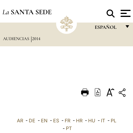
La
SANTA SEDE
ESPAÑOL
AUDIENCIAS
2014
FRANÇAIS
ENGLISH
ITALIANO
PORTUGUÊS
ESPAÑOL
DEUTSCH
POLSKI
العربيّة
AR
-
DE
-
EN
-
ES
-
FR
-
HR
-
HU
-
IT
-
PL
-
PT
中文