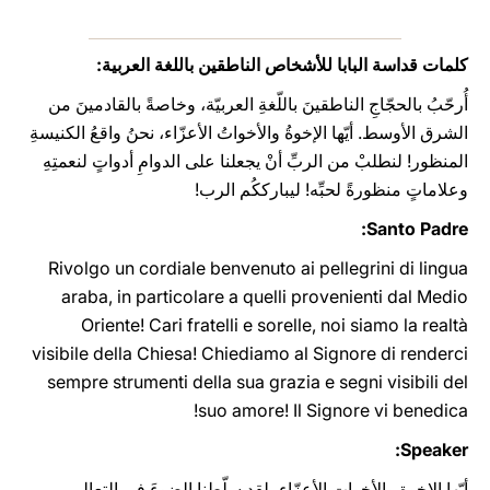
كلمات قداسة البابا للأشخاص الناطقين باللغة العربية:
أُرحّبُ بالحجّاجِ الناطقينَ باللّغةِ العربيّة، وخاصةً بالقادمينَ من
الشرق الأوسط. أيّها الإخوةُ والأخواتُ الأعزّاء، نحنُ واقعُ الكنيسةِ
المنظور! لنطلبْ من الربِّ أنْ يجعلنا على الدوامِ أدواتٍ لنعمتِهِ
وعلاماتٍ منظورةً لحبِّه! ليبارككُم الرب!
Santo Padre:
Rivolgo un cordiale benvenuto ai pellegrini di lingua
araba, in particolare a quelli provenienti dal Medio
Oriente! Cari fratelli e sorelle, noi siamo la realtà
visibile della Chiesa! Chiediamo al Signore di renderci
sempre strumenti della sua grazia e segni visibili del
suo amore! Il Signore vi benedica!
Speaker:
أيّها الإخوة والأخوات الأعزّاء، لقد سلّطنا الضوءَ في التعاليمِ