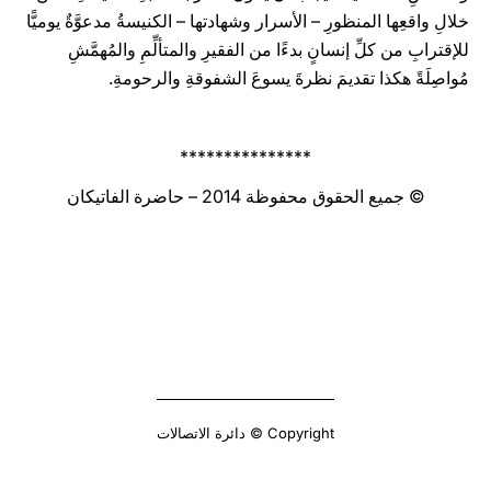
خلالِ واقعِها المنظورِ – الأسرار وشهادتها – الكنيسةُ مدعوَّةٌ يوميًّا
للإقترابِ من كلِّ إنسانٍ بدءًا من الفقيرِ والمتألِّمِ والمُهمَّشِ
مُواصِلَةً هكذا تقديمَ نظرةَ يسوعَ الشفوقةِ والرحومةِ.
***************
© جميع الحقوق محفوظة 2014 – حاضرة الفاتيكان
Copyright © دائرة الاتصالات