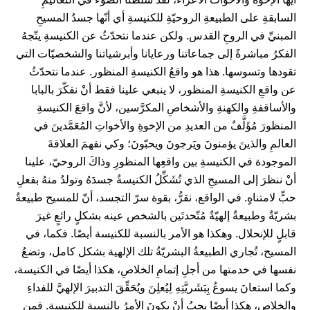
السابقةِ على الطبيعةِ الروحيّةِ للكنيسةِ أي أنّها جسدُ المسيحِ
المبنيِّ في الروحِ القدس. ولكن عندما نتحدّثُ عن الكنيسةِ يتّجهُ
الفكرُ مباشرةً إلى جماعاتنا ورعايانا وأبرشياتنا والشخصيّات التي
تقودها وتسوسها. هذا هو واقعُ الكنيسةِ المنظور. عندما نتحدّثُ
عن واقعِ الكنيسةِ المنظور، لا ينبغي علينا فقط أنْ نفكّرَ بالبابا
والأساقفةِ والكهنةِ والأشخاصِ المكرَّسين، لأنَّ واقعَ الكنيسةِ
المنظورَ مُؤَلَّفٌ من العديدِ من الإخوةِ والأخواتِ المُعَمَّدينَ في
العالمِ والذينَ يؤمنونَ ويَرجونَ ويحبّونَ؛ وكي نفهمَ العلاقةَ
الموجودة في الكنيسةِ بين واقعِها المنظورِ وذاكَ الروحيّ، علينا
أنْ ننظرَ إلى المسيحِ الذي تُشَكِّلُ الكنيسةُ جسدَهُ وتولدُ منهُ بفعلِ
حبٍّ لامتناهٍ. في الواقع، نقرُّ، بقوة سرّ التجسد، أنّ للمسيح طبيعةٌ
بشريّةٌ وطبيعةٌ إلهيّةٌ مُتّحدتَين بالشخص عينه بشكلٍ رائعٍ غيرَ
قابلٍ للإنحلال. وهكذا هو الأمر بالنسبة للكنيسة أيضًا. فكما، في
المسيح، تُجاري الطبيعةُ البشريّةُ تلك الإلهية بشكل كامل، وتضعُ
نفسها في خدمتها من أجلِ إتمامِ الخلاصِ، هكذا أيضًا في الكنيسة،
وكما استعانَ يسوعُ بِبَشَريَّتِهِ لِيُعلِنَ ويُحَقِّقَ التدبيرَ الإلهيَّ للفداءِ
والخلاصِ، هكذا أيضًا يجبُ أنْ يكونَ الأمرُ بالنسبةِ للكنيسةِ. فمن