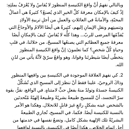
وبالتالي نفهمُ أنَّ واقعَ الكنيسةِ المنظورَ لا يُقاسُ ولا يُعْرَفُ بملئِهِ:
إذْ كيفَ بالإمكان معرفةَ كلِّ الخيرِ الذي يُصنعُ؟ كثيرةٌ هي أعمالُ
المحبّةِ، والأمانةُ في العائلاتِ والعملِ من أجلِ تربيةِ الأولادِ
وتنميتِهم ونقلِ الإيمانِ إليهم، كثيرةٌ هي أيضًا الآلامُ والأوجاعُ التي
يُقدِّمُها المرضى للربّ... وهذا كلُّه لا يُقاسُ. كيفَ بالإمكانِ أيضًا
معرفةَ جميعِ العظائمِ التي يصنعُها المسيحُ، من خلالنا، في قلبِ
وحياةِ كُلِّ شخصٍ؟ كما تعلمونَ: إنَّ واقعَ الكنيسةِ المنظورَ
يتخطّى أيضًا سَيطرتَنا وقوانا، وهو واقعٌ سرّيٌ لأنَّهُ يأتي من لدُنِ
الله.
2. كي نفهمَ العلاقةَ الموجودة في الكنيسةِ بين واقعِها المنظورِ
وذاكَ الروحيّ، علينا فقط أنْ ننظرَ إلى المسيحِ الذي تُشَكِّلُ
الكنيسةُ جسدَهُ وتولدُ منهُ بفعلِ حبٍّ لامتناهٍ. في الواقع، نقرُّ، بقوة
سرّ التجسد، أنّ للمسيح طبيعةً بشريّةً وطبيعةً إلهيّةً مُتّحدتَين
بالشخص عينه بشكلٍ رائعٍ غيرَ قابلٍ للانحلال. وهكذا هو الأمر
بالنسبة للكنيسة أيضًا. فكما، في المسيح، تُجاري الطبيعةُ
البشريّةُ تلك الإلهية بشكل كامل، وتضعُ نفسها في خدمتها من
أجلِ إتمامِ الخلاصِ، هكذا أيضًا في الكنيسة، بالنسبةِ لواقعها