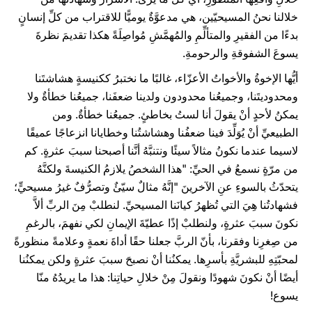
خلالنا نحنُ المسيحيّين، هي مدعوَّةٌ يوميًّا للاقتراب من كلِّ إنسانٍ
بدءًا من الفقيرِ والمتألِّمِ والمُهمَّشِ مُواصِلَةً هكذا تقديمَ نظرةَ
يسوعَ الشفوقةِ والرحومةِ.
أيُّها الإخوةُ والأخواتُ الأعزّاء، غالبًا ما نختبرُ ككنيسةٍ هشاشتَنا
ومحدوديتَنا، وجميعُنا محدودون ولدينا ضعفَنا، جميعُنا خطأةٌ ولا
يمكنُ لأحدٍ أنْ يقولَ أنا لستُ بخاطئٍ. جميعُنا خطأةٌ. ومن
الطبيعيِّ أنْ يُوَلِّدَ فينا ضعفُنا وهشاشتُنا وخطايانا انزعاجًا عميقًا
لاسيما عندما نكونُ مثالاً سيئًا ونتنبَّهُ أنَّنا أصبحنا سببَ عثرةٍ. كم
من مرّةٍ نسمعُ في الحيِّ: "هذا الشخصُ يلازمُ الكنيسةَ ولكنَّهُ
يتحدّثُ بالسوءِ عنِ الآخرينَ "إنَّهُ مثالٌ سيّئٌ وتصرُّفٌ غيرُ مسيحيٍّ؛
فشهادتُنا هِيَ التي تُظهرُ كيانَنا المسيحيِّ. لنطلبْ مِنَ الربِّ ألاَّ
نكونَ سببَ عثرةٍ، ولنطلبْ إذًا عطيّةَ الإيمانِ لكي نفهمَ، بالرغمِ
من صِغرِنا وفقرنا، بأنّ الربَّ جعلنا حقًا أداةَ نعمةٍ وعلامةً منظورةً
لمحبّتِهِ للبشريَّةِ بأسرِها. يمكنُنا أنْ نصبحَ سببَ عثرةٍ ولكن يمكنُنا
أيضًا أنْ نكونَ شهودًا ونقولَ مِنْ خلالِ حياتِنا: هذا ما يريدُهُ منّا
يسوع!