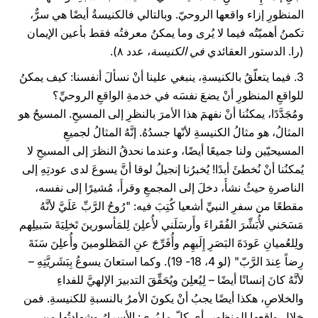
المنظورِ إزاء واقعها الروحيّ. وبالتالي فالكنيسةُ أيضًا هي سرٌّ،
تكمنُ أهميّتُه فيما لا يُرى وما يمكنُ معرفتُه فقط بأعين الإيمان
(را. الدستور العقائدي
في الكنيسة
، عدد ۸).
3. فيما يتعلّقُ بالكنيسةِ، ينبغي علينا أنْ نسألَ أنفسنا: كيف يمكنُ
للواقعِ المنظورِ أنْ يضعَ نفسَه في خدمةِ الواقعِ الروحيِّ؟
ومُجَدَّدًا، يمكنُنا أنْ نفهمَ هذا الأمرَ بالنظرِ إلى المسيحِ. المسيحُ هو
المثالُ، هو مثالُ الكنيسةِ لأنّها جسدُهُ. إنَّهُ المثالُ لجميعِ
المسيحيّين ولنا جميعًا أيضًا، وعندما نحدقُ النظرَ إلى المسيحِ لا
يُمكنُنا أنْ نُخطئَ أبدًا! يُخبرُنا إنجيلُ لوقا أنَّ يسوعَ لدى عودتِهِ إلى
الناصرةِ حيثُ نشأَ، دخلَ إلى المجمعِ وقرأَ، مُشيرًا إلى نفسه،
مقطعًا من سفرِ النبيِّ أشعيا كُتِبَ فيه: "رُوحُ الرَّبِّ عَلَيَّ لأنَّهُ
مَسَحَني لأُبَشِّرَ الفُقَراءَ وأَرسَلَني لأُعلِنَ لِلمَأسورينَ تَخلِيَةَ سَبيلِهم
ولِلعُميانِ عَودَةَ البَصَرِ إِلَيهِم وأُفَرِّجَ عنِ المَظلومينَ وأُعلِنَ سَنَةَ
رِضاً عِندَ الرَّبّ" (لو 4، 18- 19). وكما استعانَ يسوعُ بِبَشَريَّتِهِ –
لأنَّهُ كانَ إنسانًا أيضًا – لِيُعلِنَ ويُحَقِّقَ التدبيرَ الإلهيَّ للفداءِ
والخلاصِ، هكذا أيضًا يجبُ أنْ يكونَ الأمرُ بالنسبةِ للكنيسةِ. فمن
خلالِ واقعِها المنظورِ، أي كلّ ما يُرى: الأسرارُ وشهادتُها من