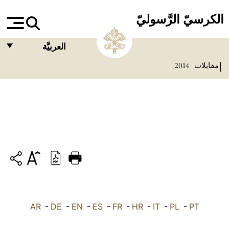
الكرسيّ الرَّسوليّ
العربيَّة
مقابلات
2014
FRANÇAIS
ENGLISH
ITALIANO
PORTUGUÊS
ESPAÑOL
DEUTSCH
POLSKI
PT
-
PL
-
IT
-
HR
-
FR
-
ES
-
EN
-
DE
العربيّة
-
AR
中文