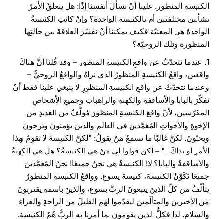
الكنيسةِ المنظور. علينا أنْ نسألَ أنفسنا إذًا: هل يتعلقُ الأمرُ
بشأنين مختلفتين أم بالكنيسة الواحدة؟ وإنْ كانتِ الكنيسةُ
الواحدةُ هي المعنيّة فكيف يمكننا أنْ نفسّرَ العلاقةَ بين حالتِها
المنظورة وتلك الروحيّة؟
1. عندما نتحدّثُ عن واقعِ الكنيسةِ المنظور – وقد قُلنا أنَّ هناكَ
واقعَين، واقعُ الكنيسةِ المنظورُ الذي نراهُ والواقعُ الروحيُّ –
وعندما نتحدّثُ عن واقعِ الكنيسةِ المنظورِ لا ينبغي علينا فقط أنْ
نفكّرَ بالبابا والأساقفةِ والكهنةِ والراهباتِ وجميعِ الأشخاصِ
المكرَّسين، لأنَّ واقعَ الكنيسةِ المنظورَ مُؤَلَّفٌ من العديدِ من
الإخوةِ والأخواتِ المُعَمَّدينَ في العالمِ والذينَ يؤمنونَ ويَرجونَ
ويحبّونَ. لكنَّ غالبًا ما نسمعُ مَنْ يقولُ: "لكنَّ الكنيسةَ لا تقومُ بهذا
الأمرِ أو بذاكَ..." – لكن قولوا لي مَنْ هي الكنيسةُ؟ هل هي الكهنةُ
والأساقفةُ والبابا؟ لا! الكنيسةُ هي نحنُ جميعًا! نحنُ المُعمَّدينَ
جميعًا نُكَوِّنُ الكنيسةَ، كنيسةَ يسوع. وواقعُ الكنيسةِ المنظورُ
يتألّفُ من كلِّ الذينَ يتبعونَ الربَّ يسوع، والذينَ باسمهِ يقتربونَ
من الأخيرينَ والمتألّمينَ ليقدّموا لهم القليلَ من الراحةِ والعزاءِ
والسلامِ. لذا فكلُّ الذين يقومون بما أمرنا به الربُّ هُمُ الكنيسة.