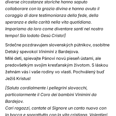
diverse circostanze storiche hanno saputo
collaborare con la grazia divina e hanno avuto il
coraggio di dare testimonianza della fede, della
speranza e della carità nella vita quotidiana.
Impariamo da loro come diventare santi nel nostro
tempo! Sia lodato Gesù Cristo!]
Srdečne pozdravujem slovenských pútnikov, osobitne
Detský spevokol
Vinimini
z Bardejova.
Milé deti, spievajte Pánovi novú pieseň ústami, ale
predovšetkým svojim kresťanským životom. S láskou
žehnám vás i vaše rodiny vo vlasti. Pochválený buď
Ježiš Kristus!
[Saluto cordialmente i pellegrini slovacchi,
particolarmente il Coro dei bambini Vinimini da
Bardejov.
Cari ragazzi, cantate al Signore un canto nuovo con
la bocca e soprattutto con la vita cristiana. Volentieri