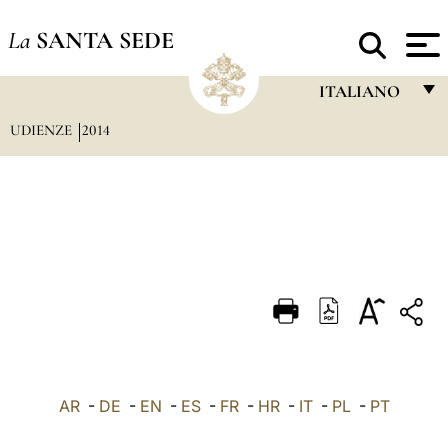
La
SANTA SEDE
ITALIANO
UDIENZE
2014
FRANÇAIS
ENGLISH
ITALIANO
PORTUGUÊS
ESPAÑOL
DEUTSCH
POLSKI
العربيّة
AR
-
DE
-
EN
-
ES
-
FR
-
HR
-
IT
-
PL
-
PT
中文