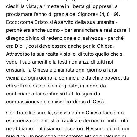
ciechi la vista; a rimettere in libertà gli oppressi, a
proclamare l’anno di grazia del Signore» (4,18-19).
Ecco: come Cristo si è servito della sua umanità -
perché era anche uomo - per annunciare e realizzare il
disegno divino di redenzione e di salvezza - perché
era Dio -, così deve essere anche per la Chiesa.
Attraverso la sua realtà visibile, di tutto quello che si
vede, i sacramenti e la testimonianza di tutti noi
cristiani, la Chiesa è chiamata ogni giorno a farsi
vicina ad ogni uomo, a cominciare da chi è povero, da
chi soffre e da chi è emarginato, in modo da
continuare a far sentire su tutti lo sguardo
compassionevole e misericordioso di Gesù.
Cari fratelli e sorelle, spesso come Chiesa facciamo
esperienza della nostra fragilità e dei nostri limiti. Tutti
ne abbiamo. Tutti siamo peccatori. Nessuno di tutti noi
può dire: “Io non sono peccatore”. Ma se qualcuno di