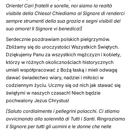
Oriente! Cari fratelli e sorelle, noi siamo la realtà
visibile della Chiesa! Chiediamo al Signore di renderci
sempre strumenti della sua grazia e segni visibili del
suo amore! Il Signore vi benedica!]
Serdecznie pozdrawiam polskich pielgrzymów.
Zbliżamy się do uroczystości Wszystkich Świętych.
Dziękujemy Panu za wszystkich mężczyzn i kobiety,
którzy w różnych okolicznościach historycznych
umieli współpracować z Bożą łaską i mieli odwagę
dawać świadectwo wiary, nadziei i miłości w
codziennym życiu. Uczmy się od nich jak stawać się
świętymi w naszych czasach! Niech będzie
pochwalony Jezus Chrystus!
[Saluto cordialmente i pellegrini polacchi. Ci stiamo
avvicinando alla solennità di Tutti i Santi. Ringraziamo
il Signore per tutti gli uomini e le donne che nelle