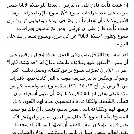
إِن شِئتَ فَأَنتَ قادِرٌ على أن تُبرِئَني"، بعدها أتلو صلاة الأبانا خمس
مرات على عدد جراحات يسوع، لأنّ يسوع طهّرنا بجراحه. وهذا
الأمر يمكنكم أن تفعلوه أنتم أيضًا في بيوتكم وتقولون "يا ربّ، إِن
شِئتَ فَأَنتَ قادِرٌ على أن تُبرِئَني" ومن ثمّ تتأملون بجراحات
يسوع وتتلون "صلاة الأبانا" عن كل جرح. ويسوع يُصغي إلينا على
الدوام.
لقد لمس هذا الرّجل يسوع في العمق. يشدّد إنجيل مرقس على
أن يسوع "أَشفَقَ عليهِ ومَدَّ يَدَه فلَمَسَه وقالَ له: "قد شِئتُ فَابرَأ"
(مر ۱، ٤۱). إنّ تصرّف يسوع يرافق كلماته ويجعل تعليمه أكثر
وضوحًا. وبعكس تدابير شريعة موسى، التي كانت تمنع الإقتراب
من الأبرص (را. أح ۱۳، ٤٥- ٤٦)، يمدّ يسوع يده ويلمسه. كم من
مرّة نلتقي بفقير آتٍ للقائنا! يمكننا أيضًا أن نكون أسخياء، وأن
نتحلّى بالشّفقة، ولكنّنا عادة لا نلمسهم. نقدّم لهم النّقود، لا بل
نرميها لهم ولكنّنا نتحاشى لمس يدهم، وننسى أنّ ذاك هو جسد
المسيح! يعلّمنا يسوع ألاّ نخاف من لمس الفقير والمهمّش لأنّه
يقيم فيهما. بإمكان لمس الفقير أن يُطهِّرنا من الرّياء ويجعلنا
نقلق لحاله. ينبغي علينا أن نلمس المهمّشين. هؤلاء الشباب قد