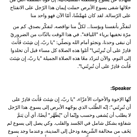
خلالها شفى يسوع الأبرص حملت إيمان هذا الرّجل على الانفتاح
على الرّسالة. لقد كان مُهمَّشًا، أمّا الآن فهو واحد منا
لنفكّر بأنفسنا وبؤسنا... لكلٍّ منا نواقصه. لنفكّر بصدق. كم من
مرّة نخفيها برياء "اللياقة". في هذا الوقت بالذّات من الضروريّ
أن نبقى وحدنا، ونجثو أمام الله ونصلّي: "يا ربّ، إِن شِئتَ فَأَنتَ
قادِرٌ على أن تُبرِئَني!" أتلوا هذه الصلاة كل مساء قبل أن تخلدوا
إلى النوم، والآن لنردّد معًا هذه الصلاة الجميلة "يا ربّ، إِن شِئتَ
فَأَنتَ قادِرٌ على أن تُبرِئَني!".
Speaker:
أيّها الإخوة والأخوات الأعزّاء، "يا ربّ، إِن شِئتَ فَأَنتَ قادِرٌ على
أن تُبرِئَني": إنّه الطّلب الذي يوجّهه الأبرص إلى يسوع. هذا الرّجل
لا يطلب أن يُشفى وحسب وإنّما أن "يُطَهَّر" أيضًا، أي أن يَتمَّ
شفاؤه بشكل شامل في الجّسد والقلب. وكي يصل إلى يسوع لم
يَخَف من مخالفة الشّريعة ودخل إلى المدينة، وعندما وجد يسوع