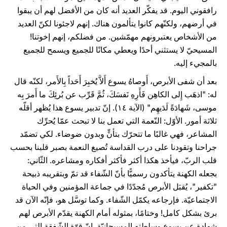
رافقوني اليوم. قد يفكّر العديد أنه كان من الأفضل لهم أن يبقوا
في أرضهم، ولكنّهم كانوا يتألمون هناك. إنهم لاجئونا لكنّ العديد
من الأشخاص يعتبرونهم مهمّشين. من فضلكم، إنهم إخوتنا!
المسيحيّ لا يستثني أحدًا ويعطي مكانًا للجميع ويسمح للجميع
بالمجيء إليه.
بعد أن شفى الأبرص، أَوصاهُ يسوع أَلاَّ يُخبِرَ أَحَداً بِالأَمر، لكنّه قال
له: "اذهَب إِلى الكاهِن فَأَرِهِ نَفسَكَ، ثُمَّ قَرِّب عن بُرئِكَ ما أَمرَ بِه
موسى، شَهادَةً لَدَيهِم" (الآية ۱٤). إنّ تدبير يسوع هذا يُظهر أقلّه
ثلاثة أمور. الأوّل: النّعمة التي تعمل بنا لا تبحث عمّا يُحرِّك
المشاعر، فهي غالبًا ما تتحرّك بتأنٍّ وبدون ضوضاء. لكي تضمّد
جراحنا وتقودنا على درب القداسة تُصيغ النعمة بصبر قلبنا بحسب
قلب الربّ، فيأخذ هكذا أكثر فأكثر أفكاره ومشاعره. الثّاني:
بجعله الكهنة يتأكدون رسميًّا بأنّ الشّفاء قد تمّ وبتقريبه ذبيحة
"تكفير"، يُقبَل الأبرص مُجدّدًا في جماعة المؤمنين وفي الحياة
الاجتماعيّة. فإرجاعه يكمّل الشّفاء. وكما توسَّل هو، فإنّه الآن قد
برئ بشكل كامل! وختامًا، بمثوله أمام الكهنة يقدّم الأبرص لهم
شهادة عن يسوع وسلطته المسيحانيّة. إنّ قوّة الشّفقة التي من