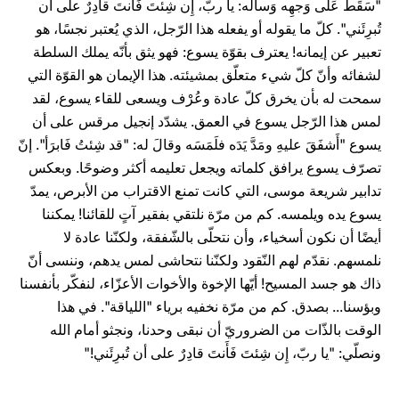
"سَقَطَ عَلى وَجهِه وَسأَلَه: يا ربّ، إِن شِئتَ فَأَنتَ قادِرٌ على أن
تُبرِئَني". كلّ ما يقوله أو يفعله هذا الرّجل، الذي يُعتبر نجسًا، هو
تعبير عن إيمانه! يعترف بقوّة يسوع: فهو يثق بأنّه يملك السلطة
لشفائه وأنّ كلّ شيء متعلّق بمشيئته. هذا الإيمان هو القوّة التي
سمحت له بأن يخرق كلّ عادة وعُرْف ويسعى للقاء يسوع، لقد
لمس هذا الرّجل يسوع في العمق. يشدّد إنجيل مرقس على أن
يسوع "أَشفَقَ عليهِ ومَدَّ يَدَه فلَمَسَه وقالَ له: "قد شِئتُ فَابرَأ". إنّ
تصرّف يسوع يرافق كلماته ويجعل تعليمه أكثر وضوحًا. وبعكس
تدابير شريعة موسى، التي كانت تمنع الاقتراب من الأبرص، يمدّ
يسوع يده ويلمسه. كم من مرّة نلتقي بفقير آتٍ للقائنا! يمكننا
أيضًا أن نكون أسخياء، وأن نتحلّى بالشّفقة، ولكنّنا عادة لا
نلمسهم. نقدّم لهم النّقود ولكنّنا نتحاشى لمس يدهم، وننسى أنّ
ذاك هو جسد المسيح! أيّها الإخوة والأخوات الأعزّاء، لنفكّر بأنفسنا
وبؤسنا... بصدق. كم من مرّة نخفيه برياء "اللياقة". في هذا
الوقت بالذّات من الضروريّ أن نبقى وحدنا، ونجثو أمام الله
ونصلّي: "يا ربّ، إِن شِئتَ فَأَنتَ قادِرٌ على أن تُبرِئَني!"