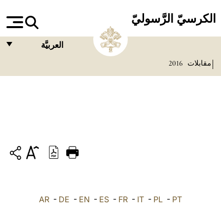
الكرسيّ الرَّسوليّ
العربيَّة
مقابلات
2016
FRANÇAIS
ENGLISH
ITALIANO
PORTUGUÊS
ESPAÑOL
DEUTSCH
POLSKI
PT
-
PL
-
IT
-
FR
-
ES
-
EN
-
DE
-
العربيّة
AR
中文