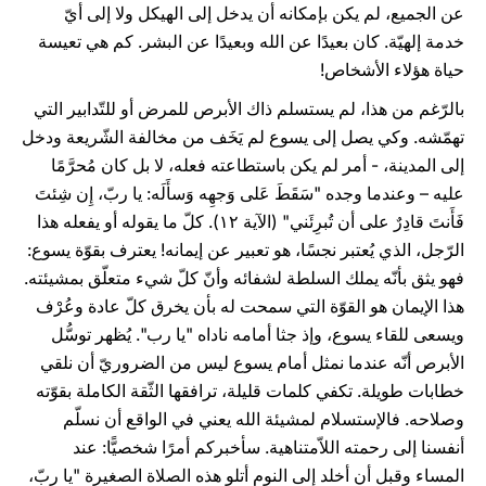
عن الجميع، لم يكن بإمكانه أن يدخل إلى الهيكل ولا إلى أيّ
خدمة إلهيّة. كان بعيدًا عن الله وبعيدًا عن البشر. كم هي تعيسة
حياة هؤلاء الأشخاص!
بالرّغم من هذا، لم يستسلم ذاك الأبرص للمرض أو للتّدابير التي
تهمّشه. وكي يصل إلى يسوع لم يَخَف من مخالفة الشّريعة ودخل
إلى المدينة، - أمر لم يكن باستطاعته فعله، لا بل كان مُحرَّمًا
عليه – وعندما وجده "سَقَطَ عَلى وَجهِه وَسأَلَه: يا ربّ، إِن شِئتَ
فَأَنتَ قادِرٌ على أن تُبرِئَني" (الآية ۱۲). كلّ ما يقوله أو يفعله هذا
الرّجل، الذي يُعتبر نجسًا، هو تعبير عن إيمانه! يعترف بقوّة يسوع:
فهو يثق بأنّه يملك السلطة لشفائه وأنّ كلّ شيء متعلّق بمشيئته.
هذا الإيمان هو القوّة التي سمحت له بأن يخرق كلّ عادة وعُرْف
ويسعى للقاء يسوع، وإذ جثا أمامه ناداه "يا رب". يُظهر توسُّل
الأبرص أنّه عندما نمثل أمام يسوع ليس من الضروريّ أن نلقي
خطابات طويلة. تكفي كلمات قليلة، ترافقها الثّقة الكاملة بقوّته
وصلاحه. فالإستسلام لمشيئة الله يعني في الواقع أن نسلّم
أنفسنا إلى رحمته اللاّمتناهية. سأخبركم أمرًا شخصيًّا: عند
المساء وقبل أن أخلد إلى النوم أتلو هذه الصلاة الصغيرة "يا ربّ،