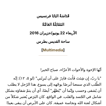
LATINE
قَدَاسَةُ البَابَا فرنسيس
المُقَابَلَةُ العَامَّةُ
الأربعاء 22 يونيو/حزيران 2016
ساحة القديس بطرس
]
Multimedia
[
أيّها الإخوة والأخوات الأعزّاء، صباح الخير!
"يا ربّ، إِن شِئتَ فَأَنتَ قادِرٌ على أن تُبرِئَني" (لو ٥، ۱۲): إنّه
الطّلب الذي سمعنا أبرصًا يوجّهه إلى يسوع. هذا الرّجل لا يطلب
أن يُشفى وحسب وإنّما أن "يُطهَّر" أيضًا، أي أن يتمّ شفاؤه بشكل
شامل في الجّسد والقلب. في الواقع، كان البَرَص يُعتبر شكلاً من
أشكال لعنة الله ونجاسة عميقة. كان على الأبرص أن يبقى بعيدًا