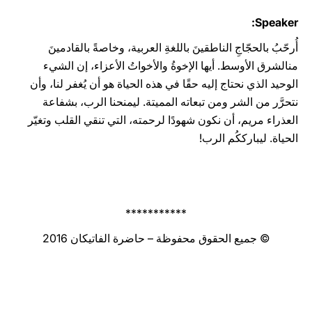
Speaker:
أُرحّبُ بالحجّاجِ الناطقينَ باللغةِ العربية، وخاصةً بالقادمينَ
منالشرق الأوسط. أيها الإخوةُ والأخواتُ الأعزاء، إن الشيء
الوحيد الذي نحتاج إليه حقًا في هذه الحياة هو أن يُغفر لنا، وأن
نتحرَّر من الشر ومن تبعاته المميتة. ليمنحنا الرب، بشفاعة
العذراء مريم، أن نكون شهودًا لرحمته، التي تنقي القلب وتغيّر
الحياة. ليبارككُم الرب!
***********
© جميع الحقوق محفوظة – حاضرة الفاتيكان 2016