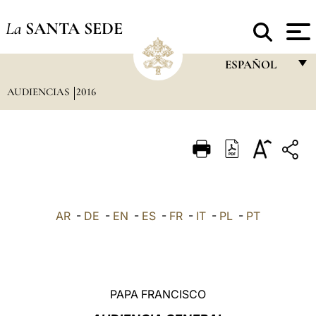
La
SANTA SEDE
ESPAÑOL
AUDIENCIAS
2016
FRANÇAIS
ENGLISH
ITALIANO
PORTUGUÊS
ESPAÑOL
AR
-
DE
-
EN
-
ES
-
FR
-
IT
-
PL
-
PT
DEUTSCH
POLSKI
العربيّة
PAPA FRANCISCO
中文