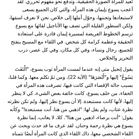
تُعيد للمرأة الصورة الحقيقية، وتدفع نحو مفهوم تحرري. لقد
أعجب يسوع بإيمان هذه المرأة، والتي كان الجميع يسعى
لاستبعادها وتجنبها، وحوّل أملها إلى خلاص. نحن لا نعرف اسمَها،
ولكن السطور القليلة التي تصف بها الأناجيل لقائها مع يسوع
ترسم الخطوط العريضة لمسيرة إيمان قادرة على استعادة
الحقيقة وعظمة كرامة كل شخص. في اللقاء مع المسيح ينفتح
للجميع، رجال ونساء، وفي كل مكان، وفي كل عصر، درب
التحرير والخلاص.
يقول إنجيل متى إنه عندما لمست المرأة ثوب يسوع، "الْتَفَتَ
يَسُوعُ" إليها و"أَبْصَرَهَا" (الآية 22)، ومن ثمّ تكلم معها. وكما قلنا،
بسبب حالة الإقصاء التي كانت فيها، تصرفت هذه المرأة في
الخفاء، من خلف يسوع، كانت خائفة بعض الشيء، كي لا ينظر
إليها، لأنها كانت مستبعدة. إلا أن يسوع نظر إليها، ولم تكن نظرته
نظرة عتاب، ولم يقل لها: "اذهبي من هنا، أنت مستبعدة!" وكأنه
يقول: "أنت برصاء، اذهبي من هنا!". كلا، لا يعاتب، إنما نظرة
يسوع هي نظرة رحمة وحنان. لقد عرف ما قد حدث وبحث عن
اللقاء الشخصي معها، ذاك اللقاء الذي كانت المرأة أيضًا تتمناه