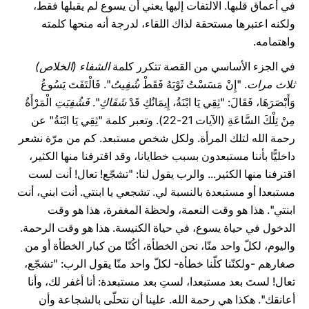
في أعماق قلبها. الالتفات إليها يعني أن يسوع لم يقبلها فقط،
ولكنه اعتبرها مستحقة لذاك اللقاء، لدرجة أنه منحها كلمته
واهتمامه.
في الجزء الأساسي من القصة تتكرر كلمة
الشفاء (الخلاص)
ثلاث مرات
. "إِنْ مَسَسْتُ ثَوْبَهُ فَقَطْ
شُفِيتُ
". فَالْتَفَتَ يَسُوعُ
وَأَبْصَرَهَا، فَقَالَ: "ثِقِي يَا ابْنَةُ، إِيمَانُكِ قَدْ
شَفَاكِ
".
فَشُفِيَتِ
الْمَرْأَةُ
مِنْ تِلْكَ السَّاعَةِ (الآيات 21-22). وتعبر كلمة "ثِقِي يَا ابْنَةُ" عن
رحمة الله لتلك المرأة. ولكل شخص مستبعد. كم من مرّة نشعر
داخليًّا بأننا مستبعدون بسبب خطايانا، وقد اقترفنا منها الكثير،
اقترفنا منها الكثير... والرب يقول لنا: "تشجّع! تعال! أنت لست
مستبعدا أو مستبعدة بالنسبة لي. تشجعي يا ابنتي. أنت ابني، أنت
ابنتي". هذا هو وقت النعمة، ولحظة المغفرة، هذا هو وقت
الدخول في حياة يسوع، في حياة الكنيسة. هذا هو وقت الرحمة.
واليوم، لكلّ واحد منّا، نحن الخطأة، أكُنّا من كبار الخطأة أو من
صغارهم -ولكنّنا كلّنا خطأة- لكلّ واحد منّا يقول الرب: "تشجّع،
تعال! لستَ بعد مستبعدا، لستِ بعد مستبعدة: أنا أغفر لك، وأنا
أعانقك". هكذا هي رحمة الله. علينا أن نتحلّى بالشجاعة وأن