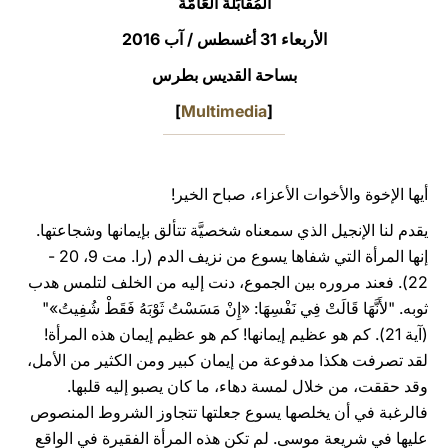
المُقَابَلَةُ العَامَّةُ
LATINE
الأربعاء 31 أغسطس / آب 2016
بساحة القديس بطرس
]
Multimedia
[
أيها الإخوة والأخوات الأعزاء، صباح الخير!
يقدم لنا الإنجيل الذي سمعناه شخصيَّة تتألق بإيمانها وشجاعتها.
إنها المرأة التي شفاها يسوع من نزيف الدم (را. مت 9، 20 -
22). فعند مروره بين الجموع، دنت إليه من الخلف لتلمس هدب
ثوبه. "لأَنَّهَا قَالَتْ فِي نَفْسِهَا: «إِنْ مَسَسْتُ ثَوْبَهُ فَقَطْ شُفِيتُ»"
(آية 21). كم هو عظيم إيمانها! كم هو عظيم إيمان هذه المرأة!
لقد تصرفت هكذا مدفوعة من إيمان كبير ومن الكثير من الأمل،
وقد حققت، من خلال لمسة دهاء، ما كان يصبو إليه قلبها.
فالرغبة في أن يخلصها يسوع جعلتها تتجاوز الشروط المنصوص
عليها في شريعة موسى. لم تكن هذه المرأة الفقيرة في الواقع