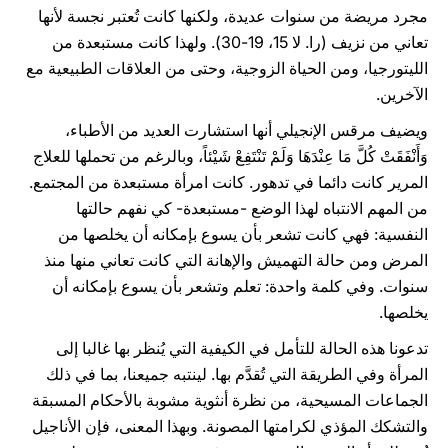
مجرد مريضة من سنوات عديدة، ولكنها كانت تُعتبر نجسة لأنها
تعاني من نزيف (را. لا 15، 19-30). ولهذا كانت مستبعدة من
الليتورجيا، ومن الحياة الزوجية، وحتى من العلاقات الطبيعية مع
الآخرين.
ويضيف مرقس الإنجيلي أنها استشارت العديد من الأطباء،
وَأَنْفَقَتْ كُلَّ مَا عِنْدَهَا وَلَمْ تَنْتَفِعْ شَيْئاً، وبالرغم من تحملها للعلاج
المرير كانت دائما في تدهور. كانت امرأة مستبعدة من المجتمع.
من المهم الانتباه لهذا الوضع -مستبعدة- كي نفهم حالتها
النفسية: فهي كانت تشعر بأن يسوع بإمكانه أن يخلصها من
المرض ومن حالة التهميش والإهانة التي كانت تعاني منها منذ
سنوات. وفي كلمة واحدة: تعلم وتشعر بأن يسوع بإمكانه أن
يخلصها.
تدعونا هذه الحالة للتأمل في الكيفية التي يُنظر بها غالبا إلى
المرأة وفي الطريقة التي تُقدَّم بها. لينتبه جميعنا، بما في ذلك
الجماعات المسيحية، من نظرة أنثوية مشوبة بالأحكام المسبقة
والتشكك المؤذي لكرامتها المصونة. وبهذا المعنى، فإن الأناجيل