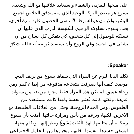
على منحها التعزية، والشفاء واستعادة علاقتها مع الله وشعبه.
يسوع هو مصدر البركة الوحيد الذي منه يتدفق الخلاص لجميع
البشر، والإيمان هو الشرط الأساسي للحصول عليه. مرة أخرى،
يحدد يسوع، بسلوكه الرحيم، للكنيسة الدرب الذي عليها أن
تسلكه للوصول إلى كل شخص، كي يتمكن كل انسان من أن
يشفى في الجسد وفي الروح وأن يستعيد كرامة أبناء لله. شكرًا.
Speaker:
تكلم البابا اليوم عن المرأة التي شفاها يسوع من نزيف الدم،
موضحا كيف أنها تصرفت بشجاعة مدفوعة من إيمان كبير ومن
رجاء عميق. لم تكن هذه المرأة فقط مجرد مريضة من سنوات
عديدة، ولكنها كانت تُعتبر نجسة ولهذا كانت مستبعدة من
الطقوس، ومن الحياة الزوجية، وحتى من العلاقات الطبيعية مع
الآخرين. لكنها، وبرغم من يأس ومرارة حالتها، آمنت بأن يسوع
بإمكانه أن يخلصها. لهذا الْتَفَتَ يَسُوعُ ونظر إليها، وتكلم معها،
ليشفي جسدها ونفسها وقلبها، ويحررها من التحامل الاجتماعي