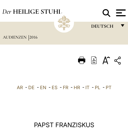
Der
HEILIGE STUHL
DEUTSCH
AUDIENZEN
2016
FRANÇAIS
ENGLISH
ITALIANO
PORTUGUÊS
ESPAÑOL
AR
-
DE
-
EN
-
ES
-
FR
-
HR
-
IT
-
PL
-
PT
DEUTSCH
POLSKI
العربيّة
PAPST FRANZISKUS
中文