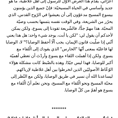
أعزّائي، يقدّم هذا العرض الأوّل للرسول إلى أهل غلاطية، ما هو
جديد وأساسي في الحياة المسيحيّة: فإنّ جميع الذين يؤمنون
بيسوع المسيح مدعوّون إلى أن يعيشوا في الرّوح القدس، الذي
يحرّر من الشريعة، وفي الوقت نفسه يتممها بحسب وصيّة
المحبّة. هذا مهمّ جدًّا، فالشّريعة تقودنا إلى يسوع، ولكن يمكن
لأحدكم أن يقول لي: "لكن يا أبت، يوجد شيء واحد: هل هذا يعني
أنّني إذا صلّيت قانون الإيمان، يجب ألّا أحفظ الوصايا؟" لا، الوصايا
لها فاعليّة بمعنى أنّها "الحارس" الذي يقودك إلى الّلقاء مع
يسوع. ولكن إذا أهملت اللقاء مع يسوع وأردْتَ أن تعطي أهميّة
أكبر للوصايا، فهذا ليس جيّدًا. وهذه بالضّبط كانت مشكلة هؤلاء
الوُعّاظ الأصوليّين الذين انخرطوا بين أهل غلاطية لإرباكهم.
ليساعدنا الله أن نسير في طريق الوصايا، ولكن مع النّظر إلى
محبّة المسيح ونحو الّلقاء مع المسيح، ونحن نعلم أنّ الّلقاء مع
يسوع هو أهمّ من كلّ الوصايا.
*******