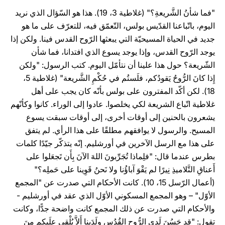
"فما شأنُ الشَّريعةِ؟" (غلاطية 3، 19). هذا هو السّؤال الذي نريد
اليوم، باتّباعنا القدّيس بولس، التّعمّق فيه، للتعرّف على ما هو
جديد في الحياة المسيحيّة التي يبعثها الرّوح القدس فينا. ولكن إذا
يوجد الرّوح القدس، وإذا يوجد يسوع الذي افتدانا، فما شأن
الشّريعة؟ حول هذا علينا أن نتأمّل اليوم. كتب الرسول: "ولكن
إِذا كانَ الرُّوحُ يَقودُكم، فلَستُم في حُكْمِ الشَّريعة" (غلاطية 5،
18). لكن أكّد المفترون على بولس بأنّه كان يجب على أهل
غلاطية اتّباع الشريعة لكي يخلصوا. عادوا إلى الوراء. كانوا وكأنّهم
يشعرون بالحنين إلى أوقات أخرى، إلى أوقات سبقت يسوع
المسيح. والرسول لا يوافقهم مطلقًا على هذا الرأي. لم يتفق
على هذا مع الرسل الآخرين في أورشليم. إنّه يتذكّر جيّدًا كلمات
بطرس عندما قال: "فلِماذا تُجَرِّبونَ اللهَ الآنَ بِأَن تَجعَلوا على
أَعناقِ التَّلاميذِ نِيرًا لم يَقْوَ آباؤُنا ولا نَحنُ قَوِينا على حَملِه؟"
(أعمال الرّسل 15، 10). كانت الأحكام التي صدرت عن "المجمع
الأوّل" – وهو المجمع المسكوني الأوّل الذي عقد في أورشليم -
والأحكام التي صدرت عن ذلك المجمع كانت واضحة جدًّا، وكانت
تقول: "قد حَسُنَ لَدى الرُّوحِ القُدُسِ ولَدَينا أَلاَّ يُلْقى علَيكم مِنَ