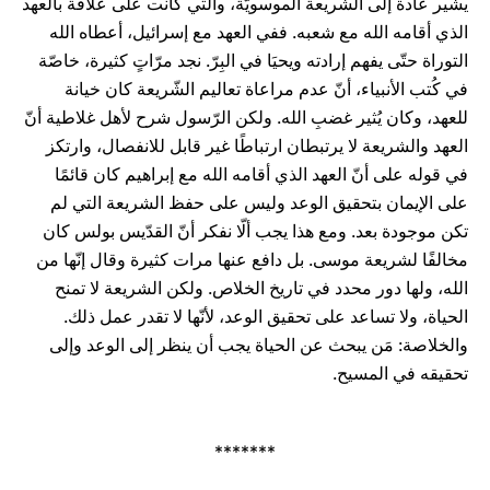
يشير عادة إلى الشّريعة الموسويّة، والتي كانت على علاقة بالعهد
الذي أقامه الله مع شعبه. ففي العهد مع إسرائيل، أعطاه الله
التوراة حتّى يفهم إرادته ويحيَا في البِرّ. نجد مرّاتٍ كثيرة، خاصّة
في كُتب الأنبياء، أنّ عدم مراعاة تعاليم الشّريعة كان خيانة
للعهد، وكان يُثير غضبِ الله. ولكن الرّسول شرح لأهل غلاطية أنّ
العهد والشريعة لا يرتبطان ارتباطًا غير قابل للانفصال، وارتكز
في قوله على أنّ العهد الذي أقامه الله مع إبراهيم كان قائمًا
على الإيمان بتحقيق الوعد وليس على حفظ الشريعة التي لم
تكن موجودة بعد. ومع هذا يجب ألّا نفكر أنّ القدّيس بولس كان
مخالفًا لشريعة موسى. بل دافع عنها مرات كثيرة وقال إنّها من
الله، ولها دور محدد في تاريخ الخلاص. ولكن الشريعة لا تمنح
الحياة، ولا تساعد على تحقيق الوعد، لأنّها لا تقدر عمل ذلك.
والخلاصة: مَن يبحث عن الحياة يجب أن ينظر إلى الوعد وإلى
تحقيقه في المسيح.
*******