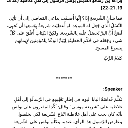
قِراءةٌ مِن رسالةِ القدّيس بولس الرسول إلى أهلِ غلاطية (غلا 3،
19. 21-22)
فما شأنُ الشَّريعةِ إِذًا؟ إِنَّها أُضيفَت بِداعي المَعاصي إلى أَن يَأتِيَ
النَّسْلُ الَّذي جُعِلَ لَه المَوعِد. لو أُعطِيَت شَريعةٌ بِوُسعِها أَن تُحيِي،
لَصَحَّ أَنَّ البِرَّ يُحصَلُ علَيه بِالشَّريعة. ولكِنَّ الكِتابَ أَغلَقَ على كُلِّ
شَيء وجَعَلَه في حُكْمِ الخَطيئَةِ لِيَتِمَّ الوَعْدُ لِلمُؤمِنينَ لإِيمانِهِم
بِيَسوعَ المسيح.
كلامُ الرَّبّ
*******
Speaker:
تَكَلَّمَ قَداسَةُ البابا اليوم في إطارِ تَعْلِيمِهِ في الرِّسالَةِ إلى أهْلِ
غلاطية على "شريعة موسى" وقال: أكّد المفترون على بولس
بأنّه كان يجب على أهل غلاطية اتّباع الشّريعة لكي يخلصوا.
وعارض الرّسول هذا الرأي. عندما يتكلّم بولس على الشّريعة