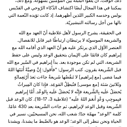
ذلك الوقت، أن يلقوا البلبلة بين المؤمنين بسهولة. ومع ذلك،
يمكننا في هذا المجال أيضًا اكتشاف الذّكاء الرّوحي في القدّيس
بولس وحدسه الكبير اللذين أظهرهما، إذ كانت تؤيده النّعمة التي
نالها من أجل رسالته التبشيريّة.
في الحقيقة، يشرح الرسول لأهل غلاطية أنّ العهد مع الله
والشريعة الموسويّة لا يرتبطان ارتباطًا غير قابل للانفصال.
العنصر الأوّل الذي يرتكز عليه هو أنّ العهد الذي أقامه الله مع
إبراهيم كان قائمًا على الإيمان بتحقيق الوعد وليس على حفظ
الشريعة، التي لم تكن موجودة بعد. بدأ إبراهيم في السّير مع الله
قبل الشّريعة بقرون. كتب الرسول: "فأَقول: إِنَّ وَصِيَّةً أَثبَتَها اللهُ
فيما مَضى [مع إبراهيم] لا تَنقُضُها شَريعةٌ جاءَت بَعدَ أَرْبَعِمائَةٍ
وثَلاثينَ سَنَة [مع موسى] فتُبطِلُ المَوعِد. فإِذا كانَ المِيراثُ
يُحصَلُ علَيه بِالشَّريعة فإِنَّه لا يُحصَلُ علَيه بِالوَعْد. أَمَّا إِبراهيم
فبِموجِبِ وَعْدٍ أَنعَمَ اللهُ علَيه" (غلاطية 3، 17-18). كان الوعد قبل
الشّريعة وقبل الوعد لإبراهيم، ثم جاءت الشّريعة بعد 430 عامًا.
كلمة "الوعد" مهمّة جدًا: شعب الله، نحن المسيحيّين، نسير في
الحياة ونحن ننظر إلى الوعد؛ الوعد هو بالضّبط ما يشدنا، ويشدنا