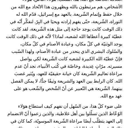
الأشخاص، هم مرتبطون بالله ويظهرون هذا الاتّحاد مع الله من
خلال حفظ وإتمام الشّريعة. بالعهد مع إسرائيل، قدّم الله له
التوراة، الشّريعة، حتّى يفهم إرادته ويحيَا في البِرّ. لنفكّر أنّه في
ذلك الوقت كانت يوجد حاجة إلى مثل هذه الشّريعة، لقد كانت
عطيّة كبيرة أعطاها الله لشعبه، لماذا؟ لأنّه في ذلك الوقت كانت
يوجد الوثنيّة في كلّ مكان، وعبادة الأصنام في كلّ مكان،
والسّلوك البشري الذي ينحدر من عبادة الأصنام، ولهذا السّبب
فإنّ عطيّة الله الكبيرة لشعبه كانت الشّريعة لكي يواصل
مسيرته. مرّاتٍ عِديدة، وخاصّة في كُتب الأنبياء، نجد أنّ عدم
مراعاة تعاليم الشّريعة كان خيانة حقيقيّة للعهد، ويُثير غضبَ
الله. كان الرابط بين العهد والشريعة وثيقًا جدًّا، لا يمكن الفصل
بينهما. الشّريعة هي التّعبير عن أنّ الشّخص والشّعب هو على
عهد مع الله.
على ضوء كلّ هذا، من السّهل أن نفهم كيف استطاع هؤلاء
الوُعّاظ الذين تسلّلوا بين أهل غلاطية، والذين زعموا أنّ الانضمام
إلى العهد يتطلّب أيضًا مراعاة الشّريعة الموسويّة، كما كان في