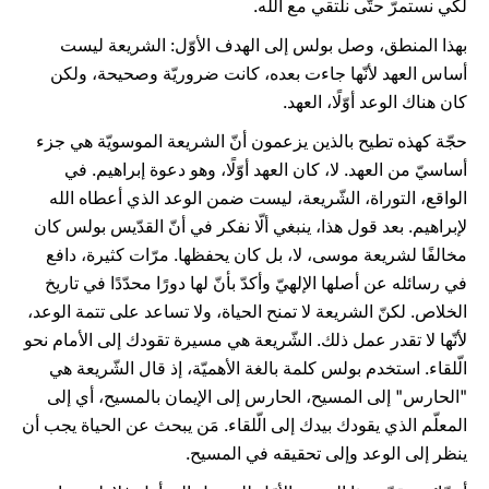
لكي نستمرّ حتّى نلتقي مع الله.
بهذا المنطق، وصل بولس إلى الهدف الأوّل: الشريعة ليست
أساس العهد لأنّها جاءت بعده، كانت ضروريّة وصحيحة، ولكن
كان هناك الوعد أوّلًا، العهد.
حجّة كهذه تطيح بالذين يزعمون أنّ الشريعة الموسويّة هي جزء
أساسيّ من العهد. لا، كان العهد أوّلًا، وهو دعوة إبراهيم. في
الواقع، التوراة، الشّريعة، ليست ضمن الوعد الذي أعطاه الله
لإبراهيم. بعد قول هذا، ينبغي ألّا نفكر في أنّ القدّيس بولس كان
مخالفًا لشريعة موسى، لا، بل كان يحفظها. مرّات كثيرة، دافع
في رسائله عن أصلها الإلهيّ وأكدّ بأنّ لها دورًا محدّدًا في تاريخ
الخلاص. لكنّ الشريعة لا تمنح الحياة، ولا تساعد على تتمة الوعد،
لأنّها لا تقدر عمل ذلك. الشّريعة هي مسيرة تقودك إلى الأمام نحو
الّلقاء. استخدم بولس كلمة بالغة الأهميّة، إذ قال الشّريعة هي
"الحارس" إلى المسيح، الحارس إلى الإيمان بالمسيح، أي إلى
المعلّم الذي يقودك بيدك إلى الّلقاء. مَن يبحث عن الحياة يجب أن
ينظر إلى الوعد وإلى تحقيقه في المسيح.