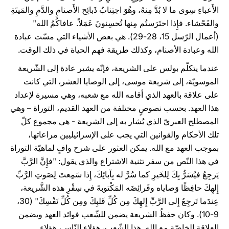
الأَعباءِ سِوى ما لا بُدَّ مِنهُ، وهُوَ اجتِنابُ ذَبائِح الأَصنامِ والدَّمِ والمَيتَةِ
والفَحْشاء. فإِذا احتَرَستُم مِنها تُحسِنونَ عَمَلاً. عافاكُمُ الله"
(أعمال الرّسل 15، 28-29). هي بعض الأشياء التي مسّت عبادة
الله وعبادة الأصنام، وكذلك طريقة فهم الحياة في ذلك الوقت.
عندما يتكلّم بولس على الشريعة، فإنّه يشير عادة إلى الشّريعة
الموسويّة، إلى شريعة موسى، إلى الوصايا العشر، التي كانت
على علاقة بالعهد الذي أقامه الله مع شعبه، وهي مسيرة لإعداد
هذا العهد. بحسب نصوصٍ مختلفة من العهد القديم، التوراة – وهي
المصطلح العبريّ الذي يُشار به إلى الشريعة - هي مجموع كلّ
تلك الأحكام والقوانين التي يجب على الإسرائيليين مراعاتها،
بموجب العهد مع الله. يمكن العثور على شرح وافٍ لماهيّة التوراة
في هذا النّص من سفر تثنية الاشتراع والذي يقول: "فإِنَّ الرَّبَّ
يَرجِعُ فيُسَرُّ بِكَ لِلخَيرِ كما سُرَّ له بِآبائِكَ، إِذا سَمِعتَ لِصَوتِ الرَّبِّ
إِلهِكَ حافِظًا وَصاياه وفَرائِضَه المَكْتوبةَ في سِفْرِ هذه الشَّريعة،
عِندَما تَرجِعُ إِلى الرَّبِّ إِلهِكَ مِن كُلِّ قَلبِكَ ومِن كُلِّ نَفْسِكَ" (30،
9-10). وكان حفظُ الشريعة يضمن للشّعب فوائد العهد ويضمن
العلاقة الخاصّة مع الله. هذا الشّعب، هؤلاء النّاس، هؤلاء