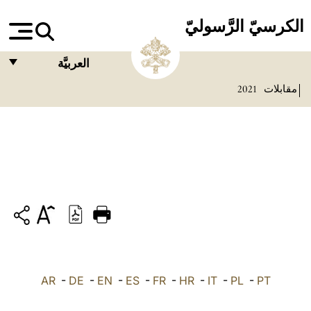
الكرسيّ الرَّسوليّ
العربيَّة
مقابلات
2021
FRANÇAIS
ENGLISH
ITALIANO
PORTUGUÊS
ESPAÑOL
DEUTSCH
POLSKI
PT
-
PL
-
IT
-
HR
-
FR
-
ES
-
EN
-
DE
العربيّة
-
AR
中文