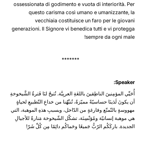
ossessionata di godimento e vuota di interiorità. Per
questo carisma così umano e umanizzante, la
vecchiaia costituisce un faro per le giovani
generazioni. Il Signore vi benedica tutti e vi protegga
‎sempre da ogni male‎‎‎‏!
*******
Speaker:
أُحَيِّي المؤمِنينَ الناطِقينَ باللغَةِ العربِيَّة. تُتيحُ لنَا فَترةُ الشَّيخوخةِ
أن يكونَ لَدَينَا حساسيّةً مميّزةً، تُنبِّهُنا من خداعِ التّطبيعِ لحياةٍ
مهووسةٍ بالتّمتّع وفارغةٍ من الدّاخل، وبسببِ هذهِ الموهبة، التي
هي موهبة إنسانيّة ومُؤنْسِنَة، تشكّل الشّيخوخة مَنارةً للأجيالِ
الجديدة. باركَكُم الرّبُّ جَميعًا وحَماكُم دائِمًا مِن كُلِّ شَرّ!