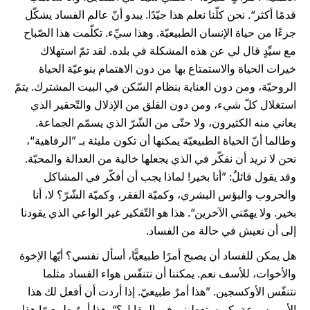
قدمًا أكثر“. نحن كلّنا نعلم هذا جيّدًا. يبدو أنّ عالم الفساد يشكّل
جزءًا من حياة الإنسان الطبيعيّة. وهذا سيِّء. تكلّمت هذا الصّباح
مع سيِّدٍ قال لي عن هذه المشكلة في بلده. لقد تمّ استهلاك
خيرات الحياة والاستمتاع بها من دون الاهتمام بنوعيّة الحياة
الروحيّة، ومن دون العناية بنظام السّكن في البيت المشترك. يتمّ
استغلال كلّ شيء، ومن دون القلق من الإذلال والتّحقير الذي
يعاني منه الكثيرون، ولا حتّى من الشّرّ الذي يسمّم الجماعة.
وطالما أنّ الحياة الطبيعيّة يمكنها أن تكون مليئة بـ ”الرفاهية“،
نحن لا نريد أن نفكّر في الذي يجعلها خالية من العدالة والمحبّة.
وقد يقول قائلٌ: ”أنا بخير! لماذا يجب أن أفكّر في المشاكل
والحروب والبؤس البشري، وكميّة الفقر، وكميّة الشّرّ؟ لا، أنا
بخير. ولا يهمّني الآخرين“. هذا هو التّفكير غير الواعي الذي يقودنا
إلى أن نعيش في حالة من الفساد.
هل يمكن للفساد أن يصبح أمرًا طبيعيًّا، أسأل نفسي؟ أيّها الإخوة
والأخوات، للأسف نعم. يمكننا أن نتنفّس هواء الفساد مثلما
نتنفّس الأوكسجين. ”هذا أمرٌ طبيعيّ. إذا أردت أن أفعل لك هذا
الأمر بسرعة، كم ستعطيني في المقابل؟“. هذا أمرٌ طبيعيّ! هذا