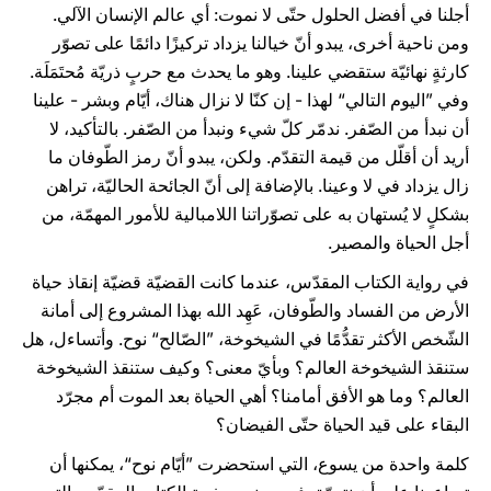
أجلنا في أفضل الحلول حتّى لا نموت: أي عالم الإنسان الآلي.
ومن ناحية أخرى، يبدو أنّ خيالنا يزداد تركيزًا دائمًا على تصوّر
كارثةٍ نهائيّة ستقضي علينا. وهو ما يحدث مع حربٍ ذريّة مُحتَمَلَة.
وفي ”اليوم التالي“ لهذا - إن كنّا لا نزال هناك، أيّام وبشر - علينا
أن نبدأ من الصّفر. ندمّر كلّ شيء ونبدأ من الصّفر. بالتأكيد، لا
أريد أن أقلّل من قيمة التقدّم. ولكن، يبدو أنّ رمز الطّوفان ما
زال يزداد في لا وعينا. بالإضافة إلى أنّ الجائحة الحاليّة، تراهن
بشكلٍ لا يُستهان به على تصوّراتنا اللامبالية للأمور المهمّة، من
أجل الحياة والمصير.
في رواية الكتاب المقدّس، عندما كانت القضيّة قضيّة إنقاذ حياة
الأرض من الفساد والطّوفان، عَهِد الله بهذا المشروع إلى أمانة
الشّخص الأكثر تقدُّمًا في الشيخوخة، ”الصّالح“ نوح. وأتساءل، هل
ستنقذ الشيخوخة العالم؟ وبأيّ معنى؟ وكيف ستنقذ الشيخوخة
العالم؟ وما هو الأفق أمامنا؟ أهي الحياة بعد الموت أم مجرّد
البقاء على قيد الحياة حتّى الفيضان؟
كلمة واحدة من يسوع، التي استحضرت ”أيّام نوح“، يمكنها أن