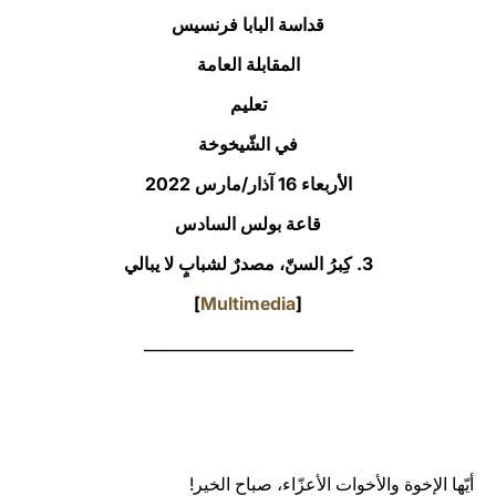
قداسة البابا فرنسيس
LATINE
المقابلة العامة
تعليم
في الشّيخوخة
الأربعاء 16 آذار/مارس 2022‏
قاعة بولس السادس
3. كِبرُ السنّ، مصدرٌ لشبابٍ لا يبالي
]
Multimedia
[
___________________________
أيّها الإخوة والأخوات الأعزّاء، صباح الخير!