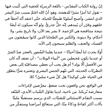
إنّ رواية الكتاب المقدّس - باللغة الرمزيّة للحقبة التي كُتبت فيها
– تقول لنا أمرًا مثيرًا للدهشة، وهو: أنّ الله اغتَمَّ بسبب شرّ البشر
الذي انتشر، وأصبح أسلوبًا طبيعيًّا للحياة، حتّى اعتقد أنّه أخطأ في
خلقهم وقرّر أن يُبيدهم. إنّه حلٌّ جذريٌّ. ولو أنّه سيكون له أيضًا
نتيجة متناقضة هي الرّحمة. لا بشر بعد الآن، ولا تاريخ بشر، ولا
أحكام، ولا دينونة. والكثير من الضّحايا الذين كانوا سيقَضَون من
الفساد، والعنف، والظلم سينجون إلى الأبد.
أَوَلَا يحدث لنا أيضًا أحيانًا – عندما يغلبنا الشّعور بالعجز ضدّ الشرّ
أو عندما نكون مُحبطين من ”أنبياء الويلات“ - أن نعتقد أنّه كان
من الأفضل ألّا نولد؟ أم هل يجب أن نعطي مصداقيّة إلى بعض
النظريّات الحديثة، التي تتّهم الجنس البشري وتعتبره شرًّا يتطوّر
في الحياة على كوكبنا؟ هل كلّ شيء سلبيّ؟ كلا.
في الواقع، نحن واقعون تحت ضغطٍ، معرَّضين لإغراءات
متعارضة تُربكنا. من ناحية، لدينا تفاؤل الشّباب الأبدي، المُتّقد
بسبب التقدّم الاستثنائي للتقنيّات، الذي يرسم مستقبلًا مليئًا
بآلات أكثر كفاءةً وذكاءً منّا، التي ستعالج أمراضنا وستفكّر من