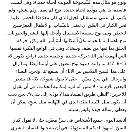
ونوح هو مثال هذه الشّيخوخة المولّدة لحياة جديدة: وهي ليست
فاسدة، بل هي مولّدة لحياة جديدة. نوح لم يعظ، ولم يشتكِ، ولم
يتّهم، بل اعتنى بمستقبل الجيل الذي كان معرّضًا للخطر. علينا
نحن الكبار في السّن أن نعتني بالشّباب، والأطفال المعرّضين
للخطر. وبنى نوح سفينة الاستقبال وأدخل إليها البشر والحيوانات.
نوح باهتمامه بالحياة، بكلّ أشكالها، أتمّ أمر الله وكرّر حركة
الخلق بما فيها من لطف وسخاء، وهي في الواقع الفكرة نفسها
التي ألهمت أمر الله: بركة جديدة، وخليقة جديدة (راجع تكوين 8،
15-9، 17). ما زالت دعوة نوح تنطبق على أيامنا أيضًا. وما زال
على هذا الشيخ القدّيس بين الآباء أن يشفَع لنا. ونحن، النساء
والرجال، في سنّ معيّن – حتّى لا نقول شيوخًا، لأنّه قد يشعر
البعض بالإهانة - لا ننس أنّه لدينا إمكانية الحكمة، في أن نقول
للآخرين: ”انظر، طريق الفساد هذا لا يؤدّي إلى شيء“. نحن يجب
أن نكون مثل النّبيذ الجيّد، الذي في النّهاية، مثل شيخٍ، يمكن أن
يعطي رسالة جيدة وليس سيئة.
أناشد اليوم، جميع الأشخاص في سنٍّ معيّن، حتّى لا نقول كبار
السنّ. انتبهوا: لديكم المسؤوليّة في أن تشجبوا الفساد البشري