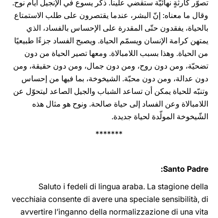
تصوّر كارثةٍ نهائيّة ستقضي علينا. ذكر يسوع في الإنجيل أيام نوح.
وقال ما معناه: إنّ البشر، عندما يقتصرون على طلب الاستمتاع
بالحياة، يفقدون حتّى المقدرة على الإحساس بالفساد، الذي
يمتهن كرامة الإنسان ويسمّم الحياة. ويصبح الفساد جزءًا طبيعيًا
من الحياة. وهذا بسبب اللامبالاة. ومعها تصير الحياة من دون
تضحيّة، ومن دون روح، ومن دون جمال، ومن دون حقيقة، ومن
دون عدالة، ومن دون محبّة. الشيخوخة، بما فيها من إحساس
وتنبّه للحياة يمكن أن تساعد الشباب والجيل الصاعد ليتحوّل عن
اللامبالاة وعن الفساد إلى حياة صالحة. ونوح هو مثال هذه
الشّيخوخة المولّدة لحياة جديدة.
*******
Santo Padre:
Saluto i fedeli di lingua araba. La stagione della
vecchiaia consente di avere una speciale sensibilità, di
avvertire l’inganno della normalizzazione di una vita