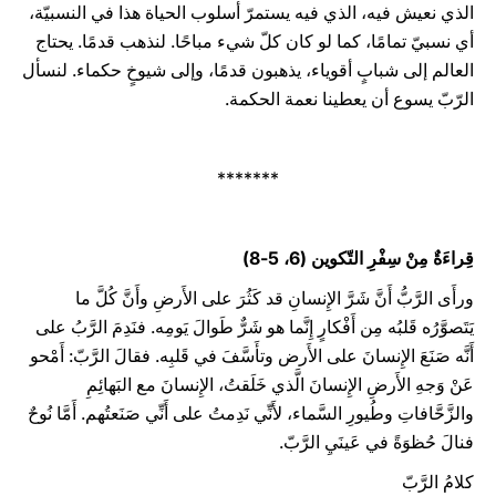
الذي نعيش فيه، الذي فيه يستمرّ أسلوب الحياة هذا في النسبيّة،
أي نسبيّ تمامًا، كما لو كان كلّ شيء مباحًا. لنذهب قدمًا. يحتاج
العالم إلى شبابٍ أقوياء، يذهبون قدمًا، وإلى شيوخٍ حكماء. لنسأل
الرّبّ يسوع أن يعطينا نعمة الحكمة.
*******
قِراءَةٌ مِنْ سِفْرِ التّكوين (6، 5-8)
ورأَى الرَّبُّ أَنَّ شَرَّ الإِنسانِ قد كَثُرَ على الأَرضِ وأَنَّ كُلَّ ما
يَتَصوَّرُه قَلبُه مِن أَفْكارٍ إِنَّما هو شَرٌّ طَوالَ يَومِه. فنَدِمَ الرَّبُ على
أَنَّه صَنَعَ الإِنسانَ على الأَرض وتأَسَّفَ في قَلبِه. فقالَ الرَّبّ: أَمْحو
عَنْ وَجهِ الأَرضِ الإِنسانَ الَّذي خَلَقتُ، الإِنسانَ مع البَهائِمِ
والزَّحَّافاتِ وطُيورِ السَّماء، لأَنِّي نَدِمتُ على أَنِّي صَنَعتُهم. أَمَّا نُوحٌ
فنالَ حُظوَةً في عَينَيِ الرَّبّ.
كلامُ الرَّبّ