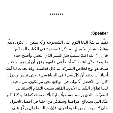
*******
Speaker:
تَكلَّمَ قَداسَةُ البابا اليَوم علَى الشيخوخة وأنّه يمكن أن تكون دليلًا
وهاديًا لشبابٍ لا مبالٍ. ثم ذكر قصة نوح في الكتاب المقدّس،
قال: إنّ الله اغتمّ بسبب شرّ البشر الذي انتشر، وأصبح حياة
طبيعية، حتّى اعتقد أنّه أخطأ في خلقهم وقرّر أن يُبيدَهم. واختار
شيخًا هو نوح لخلاص البشريّة. ثم قال قداسته: وقد يحدث لنا أيضًا
أحيانا أن نعتقد أنّ كلّ شيء في الحياة سيء، حتى نيأس ونقول:
كان من الأفضل ألّا نولد. في الواقع، نحن مرتبكون. من ناحية،
لدينا تفاؤل الشّباب الأبدي، المُتّقد بسبب التقدّم الاستثنائي
للتقنيّات، الذي يرسم مستقبلًا مليئًا بآلات تملك كفاءةً وذكاءً أكثر
منّا، التي ستعالج أمراضنا وستفكّر من أجلنا في أفضل الحلول
حتّى لا نموت. ومن ناحية أخرى، فإنّ خيالنا ما زال يركّز على