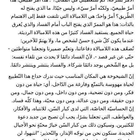
أمرٌ طبيعيّ، ولكنّه أمرٌ سيّء، وليس جيّدًا. ما الذي يفتح له
الطّريق؟ أمرٌ واحدٌ: هي اللامبالاة التي تلتفت فقط إلى الاهتمام
بالذات: هذا هو الممرّ الذي يفتح الباب أمام الفساد والذي يُغرق
حياة الجميع. يستفيد الفساد كثيرًا من هذه اللامبالاة الرديئة.
عندما يكون كلّ شيءٍ حسنٌ لشخص ما، ولا يهتمّ للآخرين:
تُضعّف هذه اللامبالاة دفاعاتنا، وتعتّم ضميرنا وتجعلنا متواطئين -
حتّى عن غير قصد -. لأنّ الفساد دائمًا لا يحدث من تلقاء نفسه:
بل مع الشّخص يوجد دائمًا شركاء. والفساد ينتشر وينتشر دائمًا.
إنّ الشيخوخة هي المكان المناسب حيث ندرك خداع هذا التّطبيع
لحياة مهووسة بالتمتّع وفارغة من الدّاخل، أي: حياة من دون
فكر، ومن دون تضحية، ومن دون داخل، ومن دون جمال، ومن
دون حقيقة، ومن دون عدالة، ومن دون محبّة، وهذا كلّه فساد.
إنّ الحساسيّة الخاصّة، التي لدى كبار السّن، للانتباه، والأفكار،
والعواطف، التي تجعلنا بشرًا، يجب أن تصبح من جديد دعوة
للكثيرين. وسيكون ذلك من كبار السّن خيارُ محبّةٍ نحو الأجيال
الجديدة. سنكون نحن من نوجّه الإنذار، والتّحذير: ”انتبهوا، لن