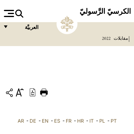
الكرسيّ الرَّسوليّ
العربيَّة
مقابلات
2022
FRANÇAIS
ENGLISH
ITALIANO
PORTUGUÊS
ESPAÑOL
DEUTSCH
POLSKI
PT
-
PL
-
IT
-
HR
-
FR
-
ES
-
EN
-
DE
العربيّة
-
AR
中文