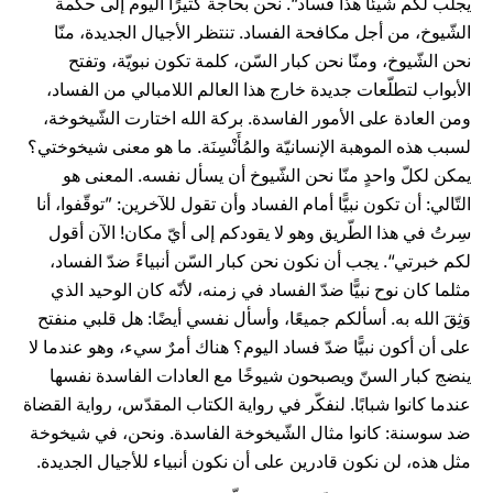
يجلب لكم شيئًا هذا فساد“. نحن بحاجة كثيرًا اليوم إلى حكمة
الشّيوخ، من أجل مكافحة الفساد. تنتظر الأجيال الجديدة، منّا
نحن الشّيوخ، ومنّا نحن كبار السّن، كلمة تكون نبويّة، وتفتح
الأبواب لتطلّعات جديدة خارج هذا العالم اللامبالي من الفساد،
ومن العادة على الأمور الفاسدة. بركة الله اختارت الشّيخوخة،
لسبب هذه الموهبة الإنسانيّة والمُأَنْسِنَة. ما هو معنى شيخوختي؟
يمكن لكلّ واحدٍ منّا نحن الشّيوخ أن يسأل نفسه. المعنى هو
التّالي: أن تكون نبيًّا أمام الفساد وأن تقول للآخرين: ”توقّفوا، أنا
سِرتُ في هذا الطّريق وهو لا يقودكم إلى أيّ مكان! الآن أقول
لكم خبرتي“. يجب أن نكون نحن كبار السّن أنبياءً ضدّ الفساد،
مثلما كان نوح نبيًّا ضدّ الفساد في زمنه، لأنّه كان الوحيد الذي
وَثِقَ الله به. أسألكم جميعًا، وأسأل نفسي أيضًا: هل قلبي منفتح
على أن أكون نبيًّا ضدّ فساد اليوم؟ هناك أمرٌ سيء، وهو عندما لا
ينضج كبار السنّ ويصبحون شيوخًا مع العادات الفاسدة نفسها
عندما كانوا شبابًا. لنفكّر في رواية الكتاب المقدّس، رواية القضاة
ضد سوسنة: كانوا مثال الشّيخوخة الفاسدة. ونحن، في شيخوخة
مثل هذه، لن نكون قادرين على أن نكون أنبياء للأجيال الجديدة.