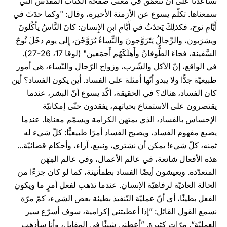
تساعدنا على أن نتعمّق في معنى صفحة الكتاب المقدّس التي
سمعناها. تكلّم يسوع عن الأزمنة الأخيرة، وقال: "وكما حدَثَ في
أَيَّامِ نوح، فكذلِكَ يَحدُثُ في أَيَّامِ ابنِ الإِنسان: كانَ النَّاسُ يأكُلونَ
ويشرَبون، والرِّجالُ يَتَزَوَّجونَ والنِّساءُ يُزَوَّجْنَ، إِلى يوم دخَلَ نُوحٌ
السَّفينة، فجاءَ الطُّوفانُ وأَهلَكَهُم أَجمَعين" (لوقا 17، 26-27).
في الواقع، إنّ الأكل والشّرب، وزواج الرّجال والنّساء، هي أمور
طبيعيّة جدًّا ولا يبدو أنّها أمثلة على الفساد. أين يكون الفساد؟ أين
كان الفساد، هناك؟ في الحقيقة، أكّد يسوع أنّ البشر، عندما
يقتصرون على الاستمتاع بحياتهم، يفقدون حتّى إمكانيّة
الإحساس بالفساد، الذي يمتهن الكرامة ويسمّم معناها. عندما
يضيع مفهوم الفساد، ويصبح الفساد أمرًا طبيعيًّا: كلّ شيء له
ثمنه، كلّ شيء! يمكن أن نشتري، ونبيع، آراء، وأحكام قضائيّة...
هذه الأفعال شائعة، في عالم الأعمال، وفي عالم المِهَن
المتعدّدة. ويعيشون أيضًا الفساد بطمأنينة، كما لو كان جزءًا من
الحالة العاديّة لرفاهيّة الإنسان. عندما تذهب لفعل أمرٍ ما ويكون
الفعل بطيئًا، أي أنّ عمليّة التّنفيذ بطيئة بعض الشيء، كمّ مرّة
نسمع القول القائل: ”إذا أعطيتني إكرامية، سوف أسرّع سير
العمليّة“. مرّاتٍ كثيرة. ”أعطني شيئًا في المقابل، وأنا سأذهب