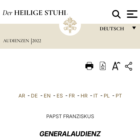
Der
HEILIGE STUHL
DEUTSCH
AUDIENZEN
2022
FRANÇAIS
ENGLISH
ITALIANO
PORTUGUÊS
ESPAÑOL
AR
-
DE
-
EN
-
ES
-
FR
-
HR
-
IT
-
PL
-
PT
DEUTSCH
POLSKI
PAPST FRANZISKUS
العربيّة
GENERALAUDIENZ
中文