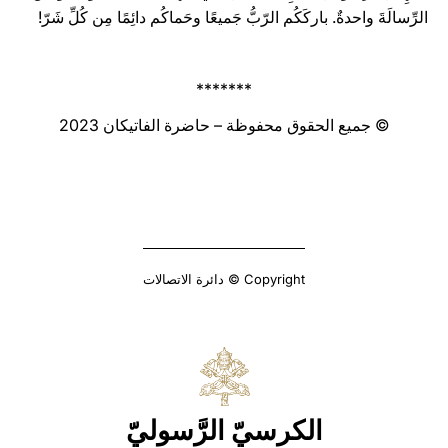
الرِّسالَةَ واحدةٌ. باركَكُم الرّبُّ جَميعًا وحَماكُم دائِمًا مِن كُلِّ شَرّ!
*******
© جميع الحقوق محفوظة – حاضرة الفاتيكان 2023
Copyright © دائرة الاتصالات
الكرسيّ الرَّسوليّ