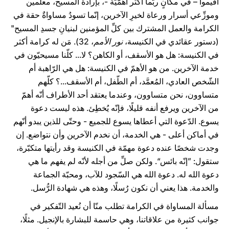
أُقيموا – في مكانٍ ربّما أكثر أهمّيّة -، بإرادة المسيح، معلِّمين
وموزِّعي أسرار ورعاة لخيرِ الآخرين، إنّما تسودُ مساواةٌ حقة في
الكرامة والعمل المشترك بين كلِّ المؤمنين لبنيانِ جسدِ المسيح"
(دستور عقائدي في الكنيسة،
نور الأمم
، 32). مَن له كرامة أكثر
في الكنيسة: هل هو الأسقف، أو الكاهن؟ لا... كلّنا مسيحيّون في
خدمة الآخرين. من هو الأهمّ في الكنيسة: هل هي الرّاهبة أم
الشّخص العادي، المُعمَّد، أم الطّفل، أم الأسقف...؟ كلّهم
متساوون، نحن متساوون، وعندما يعتقد أحد الأطراف أنّه أهمّ
من الآخرين ويرفع أنفه قليلًا، فإنّه يُخطِئ. هذه ليست دعوة
يسوع. الدّعوة التي أعطاها يسوع للجميع - وحتّى للذين يبدو أنّهم
في أماكن أعلى - هي الخدمة، أن نخدم الآخرين وأن نتواضع. إن
وجدت شخصًا عنده دعوة مهمّة في الكنيسة وقد رأيتها متكبّرة،
ستقول: ”إنّه بائس“. ولكن صلِّ من أجله لأنّه لم يفهم ما هي
دعوة الله له. دعوة الله هي السّجود للآب، ومحبّة الجماعة
والخدمة. هذا يعني أن نكون رُسلًا، وهذه هي شهادة الرُّسل.
مسألة المساواة في الكرامة تطلب منّا أن نُعيد التّفكير في
جوانب كثيرة من علاقاتنا، وهي حاسمة للبشارة بالإنجيل. مثلًا،