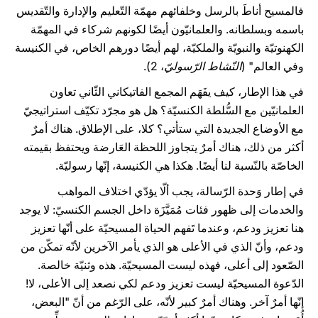
فالمسيح أناطَ بالرسل وخلفائهم مهمّة التّعليم والإدارة والتّقديس
باسمه وبسلطانه. والعلمانيّون أيضًا لكونهم شركاء في المهمّة
الكهنوتيّة والنبويّة والملكيّة، لهم أيضًا دورهم الخاص، في الكنيسة
وفي العالم" (
النّشاط الرّسوليّ
، 2).
في هذا الإطار، كيف يفَهَم المجمع الفاتيكاني الثّاني تعاون
العلمانيّين مع السُّلطة الكنسيّة؟ هل هو مجرّد تكيّف استراتيجيّ
مع الأوضاع الجديدة التي ستأتي؟ كلا، على الإطلاق. هناك أمرٌ
أكثر من ذلك، هناك أمرٌ يتجاوز اللحظة العَارضة ويحتفظ بقيمته
الخاصّة بالنّسبة لنا أيضًا. هكذا هي الكنيسة، إنّها رسوليّة.
في إطار وَحدة الرّسالة، يجب ألّا يؤدّي اختلاف المواهب
والخدمات إلى ظهور فئات مُمَيَّزَة داخل الجسم الكنسيّ: لا يوجد
هنا تعزيز ودعم، وعندما تَفهم الحياة المسيحيّة على أنّها تعزيز
ودعم، وأنّ الذي في الأعلى هو الذي يأمر الآخرين لأنّه تمكّن من
الصّعود إلى أعلى، فهذه ليست المسيحيّة. هذه وثنيّة خالصة.
الدّعوة المسيحيّة ليست تعزيز ودعم لكي نصعد إلى الأعلى، لا!
إنّها أمرٌ آخر. وهناك أمرٌ كبير لأنّه، على الرّغم من أنّ "البعض،