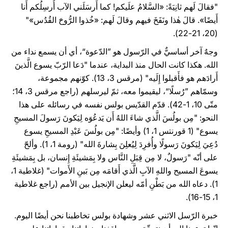
"فقالَ لَهم ثانِيَةً: «السَّلامُ علَيكم! كما أَرسَلَني الآب أُرسِلُكم أَنا
أَيضًا». قالَ هٰذا ونَفَخَ فيهم وقالَ لَهم: «خُذوا الرُّوحَ القُدُس»"
(20، 21-22).
وجهٌ آخر أساسيٌّ في الرّسول هو ”الدّعوة“، أي أن يسمع نداء من
الله. هكذا كانت الحال منذ البداية، عندما "دَعا الرّبّ يسوع الَّذينَ
أَرادَهم هو فأَقبلوا إِلَيه" (مرقس 3، 13). كوّنهم مجموعة،
وسمّاهم ”رُسلًا“، ليقيموا معه، ثمّ ليرسلهم (راجع مرقس 3، 14؛
متّى 10، 1-42). قدّم القدّيس بولس نفسه في رسائله على هذا
النحو: "مِن بولُسَ الَّذي شاءَ اللهُ أَن يَدعُوَه لِيَكونَ رَسولَ المسيحِ
يسوع" (1 قورنتس 1، 1) وأيضًا: "مِن بولُسَ عَبْدِ المسيحِ يسوع
دُعِيَ لِيَكونَ رَسولًا وأُفرِدَ لِيُعلِنَ بِشارةَ الله" (رومة 1، 1). وألحّ
على أنّه "رَسولٌ، لا مِن قِبَلِ النَّاس ولا بِمَشيئَةِ إِنسان، بل بِمَشيئَةِ
يسوعَ المسيح واللهِ الآبِ الَّذي أَقامَه مِن بَينِ الأَموات" (غلاطية 1،
1). دعاه الله من بَطْنِ أمّه ليعلن الإنجيل بين الأمم (راجع غلاطية
1، 15-16).
خبرة الرّسل الاثني عشر وشهادة بولس تخاطبنا نحن أيضًا اليوم.