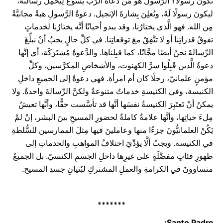
تكونَ رسولًا؟ الرَّسولُ هو مَن دعاهُ الرَّبُّ يسوعُ لِيَحمِلَ رسالَتَهُ،
ليكونَ رسولًا لَهُ، ويُعلِنَ بِشارةَ الإنجيل. دعوةُ الرَّسولِ هبةٌ مجانيَّةٌ
مِن الله. فهو الَّذي يختارُنا، وقد يبدو أحيانًا أنَّه يختارُنا لخدماتٍ
تفوقُ قدراتِنا أو لا تتَّفِقُ معَ توقعاتِنا. في كلِّ حالٍ يجبُ أنْ نبلِّغَ
الرِّسالةَ نحنُ أيضًا مجَّانًا، كما قبِلناها. والدَّعوةُ مُشتَرَكَة، أي إنَّها
دعوةُ الَّذين قَبِلُوا سرَّ الكهنوت، والأشخاصِ المكرَّسين، وكلِّ
مؤمنٍ علمانيّ، رجلًا كان أم امرأة. فهي دعوةٌ إلى الجميعِ داخلِ
الكنيسة، وفي الكنيسةِ خدماتٌ متنوعةٌ ولكنَّ الرِّسالةَ واحدةٌ. ولا
يمكنُ أنْ تَعتَبِرَ الكنيسةُ نفسَها أنَّها قد تأسَّست حقًّا، وأنَّها تعيشُ
مِلءَ حياتِها، وأنَّها علامةٌ كاملةٌ لحضورِ المسيحِ بينَ البشر، إنْ لمْ
يَكُنْ العلمانيُّونَ جزءًا منها وعاملينَ فيها مِثلَ الممارسين للسُّلطةِ
في الكنيسة. ويجبُ ألَّا يؤدِّيَ اختلافُ المواهبِ والخدماتِ إلى
ظهورِ فئاتٍ مفضَّلَةٍ على غيرِها داخلِ الجسمِ الكنسيّ. بل الجميعُ
متساوونَ في الكرامةِ والعملِ المشتركِ لبُنيانِ جسدِ المسيح.
*******
Santo Padre: