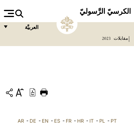
الكرسيّ الرَّسوليّ
العربيَّة
مقابلات
2023
FRANÇAIS
ENGLISH
ITALIANO
PORTUGUÊS
ESPAÑOL
DEUTSCH
POLSKI
PT
-
PL
-
IT
-
HR
-
FR
-
ES
-
EN
-
DE
العربيّة
-
AR
中文