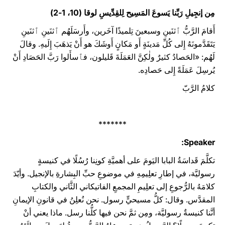
مِن إنجِيلِ رَبِّنا يَسوعَ المَسِيح لِلقِدِّيسِ لوقا (10، 1-2)
أَقامَ الرَّبُّ ٱثنَينِ وسبعينَ تِلميذًا آخَرين، وأَرسَلَهُم ٱثنَينِ ٱثنَينِ
يَتَقَدَّمونَهُ إِلى كُلِّ مَدينَةٍ أَو مَكانٍ أَوشَكَ هو أَنْ يَذهَبَ إِلَيهِ. وقالَ
لَهُم: «الحَصادُ كثيرٌ ولٰكِنَّ العَمَلَةَ قَليلون، فٱسأَلوا رَبَّ الحَصَادِ أَنْ
يُرسِلَ عَمَلَةً إِلى حَصادِه.
كلامُ الرَّبّ
*******
Speaker:
تكلَّمَ قَداسَةُ البابا اليَومَ على أهميَّةِ كونِنا رُسُلًا في كنيسةٍ
رسوليَّة، في إطارِ تعلِيمِهِ في موضوعِ حبِّ البِشارةِ بالإنجيل. وأيّدَ
كلامَهُ بالرُّجوعِ إلى تعلِيمِ المجمعِ الفاتيكاني الثَّاني والكتابِ
المقدَّس. وقال: كلُّ مسيحيٍّ رسول. نحن نُعلِنُ في قانونِ الإيمانِ
أنَّنا كنيسةٌ رسوليَّة، ومِن ثمَّ نحن فيها كلُّنا رسل. ماذا يعني أنْ