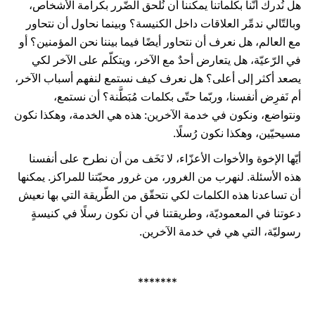
هل نُدرك أنّنا بكلماتنا يمكننا أن نُلحق الضّرر بكرامة الأشخاص،
وبالتّالي ندمِّر العلاقات داخل الكنيسة؟ وبينما نحاول أن نتحاور
مع العالم، هل نعرف أن نتحاور أيضًا فيما بيننا نحن المؤمنين؟ أو
في الرّعيّة، هل يتعارض أحدٌ مع الآخر، ويتكلّم على الآخر لكي
يصعد أكثر إلى أعلى؟ هل نعرف كيف نستمع لنفهم أسباب الآخر،
أم نَفرِض أنفسنا، وربّما حتّى بكلمات مُبَطَّنة؟ أن نستمع،
ونتواضع، ونكون في خدمة الآخرين: هذه هي الخدمة، وهكذا نكون
مسيحيّين، وهكذا نكون رُسلًا.
أيّها الإخوة والأخوات الأعزّاء، لا نَخَف من أن نطرح على أنفسنا
هذه الأسئلة. لنهرب من الغرور، من غرور محبّتنا للمراكز. يمكنها
أن تساعدنا هذه الكلمات لكي نتحقّق من الطّريقة التي بها نعيش
دعوتنا في المعموديّة، وطريقتنا في أن نكون رسلًا في كنيسةٍ
رسوليّة، التي هي في خدمة الآخرين.
*******