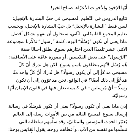
أيّها الإخوة والأخوات الأعزّاء، صباح الخير!
نتابع الدروس في التّعليم المسيحي في حبّ البشارة بالإنجيل:
ليس فقط ”البشارة بالإنجيل“ بل حبّ البشارة بالإنجيل، وبحسب
تعليم المجمع الفاتيكاني الثّاني، سنحاول أن نفهم بشكل أفضل
ماذا يعني أن نكون ”رُسُلًا“ اليوم. كلمة ”رسول“ تذكّرنا بمجموعة
الاثني عشر تلميذًا الذين اختارهم يسوع. نطلق أحيانًا صفة
”الرّسول“ على بعض القدّيسين، أو بصورة عامّة على الأساقفة:
هُم رُسُل لأنّهم ينطلقون باسم يسوع. لكن هل ندرك أنّ كلّ
مسيحي مدعُوٌّ إلى أن يكون رسولًا؟ هل نُدرك أنَّ كلّ واحد منّا
مَدعُوٌّ إلى ذلك أيضًا؟ في الواقع، نحن مدعوّون إلى أن نكون
رسلًا – أيْ مُرسلين - في كنيسة نعلن فيها في قانون الإيمان أنّها
رسوليّة.
إذن ماذا يعني أن تكون رسولًا؟ يعني أن تكون مُرسَلًا في رسالة.
إرسال يسوع المسيح القائم من بين الأموات رسله إلى العالم
يُعتَبَر الحدث المؤسس والمثاليّ، وقد سلَّمهم سلطاته التي
تَسلَّمها هو نفسه من الآب، وأعطاهم روحه. يقول القدّيس يوحنا: