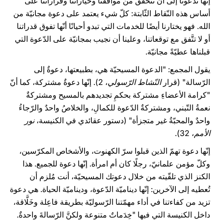
إنّها تدعونا إلى أن نتحقّق من مواقفنا وخياراتنا وقراراتنا على
أساس هذه النّقاط الثّابتة: كلّ شيء يعتمد على دعوة مجانيّة من
الله. فهو يختارنا أيضًا للخدمات التي تبدو أحيانًا أنّها تفوق قدراتنا
أو لا تتَّفق مع توقعاتنا، وعلينا أن نجيب بمجانيّة على الدّعوة التي
قبلناها عطيّةً مجانيّة.
يقول المجمع: "الدعوة المسيحيّة هي، بطبيعتها، دعوةٌ إلى
الرّسالة" (قرار
النّشاط الرّسولي
، 2). إنّها دعوةٌ مشتركة، كما أنّ
"كرامة الأعضاءِ مشتركة بحكمِ تجديدهم بالمسيح ومشتركةٌ
نعمةُ التّبني، ومشتركةٌ الدّعوة للكمالِ، والخلاصُ واحدٌ والرّجاءُ
واحدٌ والمحبّةُ غير متجزأة" (دستور عقائدي في الكنيسة،
نور
الأمم
، 32).
إنّها دعوة تهمّ الذين قبلوا سرّ الكهنوت، والأشخاص المكرّسين،
وكلّ مؤمن علمانيّ، رجلًا كان أم امرأة. إنّها دعوة للجميع. هذا
الكنز الذي تلقّيته من خلال دعوتك المسيحيّة، أنت مُلزم أن
تُعطيه إلى الآخرين: إنّها ديناميّة الدّعوة، وديناميّة الحياة. هي دعوة
تزيد من كفاءتنا في أداء مهمّتنا الرّسوليّة بطريقة فاعِلة وخَلَّاقة،
داخل الكنيسة التي فيها "خِدَماتٌ متنوعة ولكنَّ الرّسالةَ واحدةٌ.