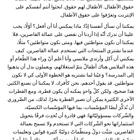
حقوق الأطفال. الأطفال لهم حقوق. ابحثوا أنتم أنفسكم على
الإنترنت وتعرّفوا على حقوق الأطفال.
يمكننا أن نسأل أنفسنا إذًا: ماذا يمكنني أنا أن أفعل؟ أوّلًا، يجب
علينا أن ندرك أنّه إذا أردنا أن نقضي على عمالة القاصرين، فلا
يمكننا أن نكون متواطئين فيها. ومتى نكون متواطئين؟ مثلًا،
عندما نشتري المنتجات التي تستخدم عمالة القاصرين. كيف
يمكنني أن آكل وأرتدي ملابسي وأنا أعلم أنّ وراء هذا الطّعام أو
هذه الملابس هناك أطفالٌ يتمّ استغلالهم، ويعملون بدل أن يذهبوا
إلى المدرسة؟ وَعيُنا لما نشتريه هو الخطوة الأولى كي لا نكون
متواطئين. قد يقول أحدهم، نحن كأفراد، لا يمكننا أن نصنع الكثير.
هذا صحيح، ولكن كلّ واحدٍ يمكنه أن يكون قطرة، ومع القطرات
الأخرى الكثيرة يمكن أن تصير القطرة بحرًا. لذلك، من الضّروري
أن نُذكِّرَ أيضًا المؤسّسات، بما فيها المؤسّسات الكنسيّة،
والشّركات بمسؤوليّاتها: فهي قادرة أن تُحدِث فرقًا بتحويل
استثماراتها نحو الشّركات التي لا تستخدم ولا تسمح بعمالة
القاصرين. سَنَّت دولٌ ومنظّماتٌ دوليّةٌ كثيرة قوانين وتعليمات
ضدّ عمالة القاصرين، ويمكننا أن نصنع أكثر من ذلك أيضًا. أحثّ