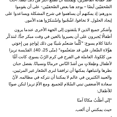
الصّحفيّين أيضًا – يوجد هنا بعض الصّحفيّين- على أن يقوموا
بدورهم: إذ يمكنهم أن يساهموا في شرح المشكلة ويساعدوا على
إيجاد الحلول. لا تخافوا، اشْجُبوا واسْتنكرُوا هذه الأمور.
وأشكر جميع الذين لا يلتفتون إلى الجهة الأخرى عندما يرون
أطفالًا يُجبرون على أن يصيروا بالغين في وقت مبكر جدًّا. لنتذكّر
دائمًا كلام يسوع: "كُلَّما صَنعتُم شَيئًا مِن ذلك لِواحِدٍ مِن إِخوَتي
هؤُلاءِ الصِّغار، فلي قد صَنَعتُموه" (متّى 25، 40). القدّيسة تريزا
من كلكوتا، العاملة في الفرح في كرم الرّبّ يسوع، كانت أمًّا
لأطفال وطِفلاتٍ من أشدّ النّاس حرمانًا ونسيانًا. بفضل حنان
نظرها وانتباهها، يمكنها أن ترافقنا لنرى الصّغار غير المرئيين،
والعبيد الكثيرين في عالم لا يمكننا أن نتركه في مظالمه. لأنّ
سعادة الأضعفين تبني السّلام للجميع. ومع الأمّ تريزا لنكن صوتًا
للأطفال:
"إنّي أطلُبُ مكانًا آمنًا
حيث يمكنني أن ألعب.