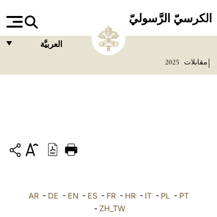
الكرسيّ الرَّسوليّ
العربيَّة
مقابلات
2025
FRANÇAIS
ENGLISH
ITALIANO
PORTUGUÊS
ESPAÑOL
DEUTSCH
POLSKI
PT
-
PL
-
IT
-
HR
-
FR
-
ES
-
EN
-
DE
العربيّة
-
AR
-
ZH_TW
中文