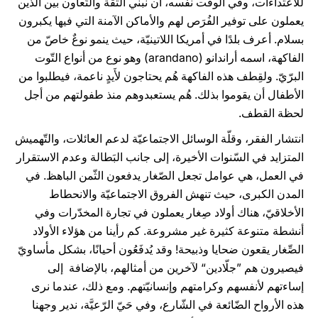
للاعتداءات، وفي الوقت نفسه، أن نبني الثّقة والتّعاون بين الذين
يعملون على توفير الفُرَص لهم والأماكن الآمنة التي فيها يكبرون
بسلام. أعرف بلدًا في أمريكا اللاتينيّة، حيث ينمو نوعٌ خاصّ من
الفاكهة، اسمه أراندانو (arandano) وهو نوع من أنواع التّوت
البرّيّ. ولقِطف هذه الفاكهة هُم يحتاجون لأَيدٍ ناعمة، فيطلبوا من
الأطفال أن يقوموا بذلك. هُم يستعبدوهم منذ طفولتهم من أجل
لحظة القطف.
انتشار الفقر، وقلّة الوسائل الاجتماعيّة لدعم العائلات، والتّهميش
المتزايد في السّنوات الأخيرة، إلى جانب البَطالة وعدم الاستقرار
في العمل، هي عوامل تجعل الصّغار يدفعون الثّمن الباهظ. في
المدن الكبرى، حيث تنهش الفروق الاجتماعيّة والانحطاط
الأخلاقيّ، هناك أولاد صِغار يعملون في تجارة المخدّرات وفي
أنشطة متنوعة كثيرة غير مشروعة. كم رأينا من هؤلاء الأولاد
الصِّغار يقعون ضحايا وذبيحة! وقد يُدفَعُون أحيانًا، بشكل مأساويّ
فيصيرون هم ”جلّادين“ لآخرين من أمثالهم، بالإضافة إلى
إساءتهم لأنفسهم وكرامتهم وإنسانيّتهم. ومع ذلك، عندما نرى
هذه الأرواح الضّائعة في الشّارع، وفي حَيّ الرّعيَّة، ندير وجهنا