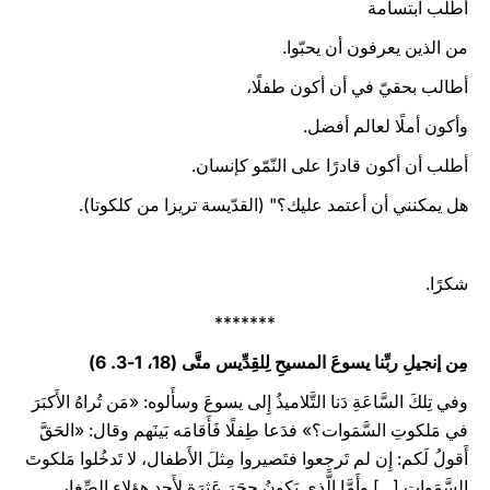
أطلب ابتسامة
من الذين يعرفون أن يحبّوا.
أطالب بحقيّ في أن أكون طفلًا،
وأكون أملًا لعالم أفضل.
أطلب أن أكون قادرًا على النّمّو كإنسان.
هل يمكنني أن أعتمد عليك؟" (القدّيسة تريزا من كلكوتا).
شكرًا.
*******
مِن إنجيلِ ربِّنا يسوعَ المسيحِ لِلقِدِّيس متَّى (18، 1-3. 6)
وفي تِلكَ السَّاعَةِ دَنا التَّلاميذُ إِلى يسوعَ وسأَلوه: «مَن تُراهُ الأَكبَرَ
في مَلكوتِ السَّمَوات؟» فدَعا طِفلًا فَأَقامَه بَينَهم وقال: «الحَقَّ
أَقولُ لَكم: إِن لم تَرجِعوا فتَصيروا مِثلَ الأَطفال، لا تَدخُلوا مَلكوتَ
السَّمَوات [...] وأَمَّا الَّذي يَكونُ حجَرَ عَثرَةٍ لأَحدِ هؤلاءِ الصِّغارِ