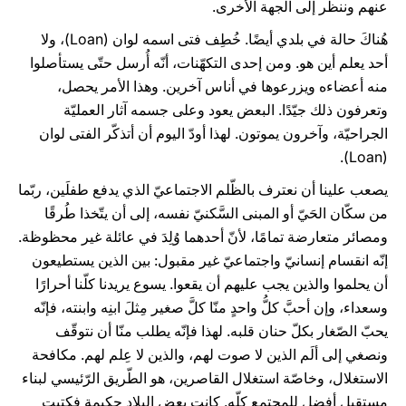
عنهم وننظر إلى الجهة الأخرى.
هُناكَ حالة في بلدي أيضًا. خُطِف فتى اسمه لوان (Loan)، ولا
أحد يعلم أين هو. ومن إحدى التكهّنات، أنّه أُرسل حتّى يستأصلوا
منه أعضاءه ويزرعوها في أناس آخرين. وهذا الأمر يحصل،
وتعرفون ذلك جيّدًا. البعض يعود وعلى جسمه آثار العمليّة
الجراحيّة، وآخرون يموتون. لهذا أودّ اليوم أن أتذكّر الفتى لوان
(Loan).
يصعب علينا أن نعترف بالظّلم الاجتماعيّ الذي يدفع طفلَين، ربّما
من سكّان الحَيّ أو المبنى السَّكنيّ نفسه، إلى أن يتّخذا طُرقًا
ومصائر متعارضة تمامًا، لأنّ أحدهما وُلِدَ في عائلة غير محظوظة.
إنّه انقسام إنسانيّ واجتماعيّ غير مقبول: بين الذين يستطيعون
أن يحلموا والذين يجب عليهم أن يقعوا. يسوع يريدنا كلّنا أحرارًا
وسعداء، وإن أحبَّ كلُّ واحدٍ منّا كلَّ صغير مِثلَ ابنِه وابنته، فإنّه
يحبّ الصّغار بكلّ حنان قلبه. لهذا فإنّه يطلب منّا أن نتوقّف
ونصغي إلى ألَم الذين لا صوت لهم، والذين لا عِلم لهم. مكافحة
الاستغلال، وخاصّة استغلال القاصرين، هو الطّريق الرّئيسي لبناء
مستقبل أفضل للمجتمع كلّه. كانت بعض البلاد حكيمة فكتبت