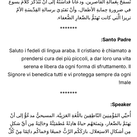
تَسمَحُ بِعَمالَةِ القاصرين. ودعانا قداسَتُهُ إلى أنْ نَتَذَكَّرَ كلامَ يسوع
في ضرورةِ حِمايةِ الأطفال، وأنْ نَقتَدِيَ برسالةِ القِدِّيسَةِ الأمّ
تريزا الَّتي كانت تَهتَمُّ بالصِّغارِ الضُّعفاء.
*******
Santo Padre:
Saluto i fedeli di lingua araba. Il cristiano è chiamato a
prendersi cura dei più piccoli, a dar loro una vita
serena e libera da ogni forma di sfruttamento. Il
Signore vi benedica tutti e vi protegga ‎sempre da ogni
male‎‎‎‏!
*******
Speaker:
أُحيِّي المُؤْمِنِينَ النّاطِقِينَ باللُغَةِ العَرَبِيَّة. المسيحيُّ مدعُوٌّ إلى أنْ
يَهتَمَّ بالصِّغار، ويَمنَحَهُم حياةً هادِئَةً مُطمَئِنَّةً وخالِيَةً مِن أيِّ شكلٍ
مِن أشكالِ الاستِغلال. بارَكَكُم الرَّبُّ جَميعًا وَحَماكُم دائِمًا مِنْ كُلِّ