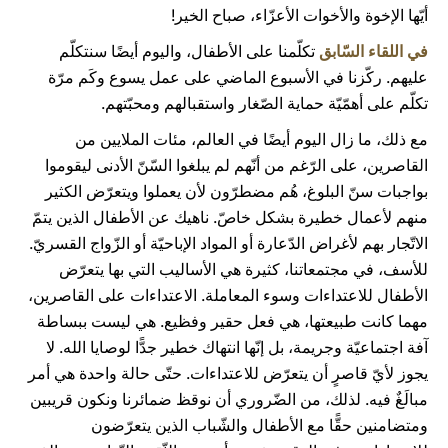
أيّها الإخوة والأخوات الأعزّاء، صباح الخير!
في اللقاء السّابق
تكلّمنا على الأطفال، واليوم أيضًا سنتكلّم
عليهم. ركّزنا في الأسبوع الماضي على عمل يسوع وكَم مرّة
تكلّم على أهمّيّة حماية الصّغار واستقبالهم ومحبّتهم.
مع ذلك، ما زال اليوم أيضًا في العالم، مئات الملايين من
القاصرين، على الرّغم من أنّهم لم يبلغوا السّنّ الأدنى ليقوموا
بواجبات سنّ البلوغ، هُم مضطرّون لأن يعملوا ويتعرّض الكثير
منهم لأعمال خطيرة بشكل خاصّ. ناهيك عن الأطفال الذين يتمّ
الاتّجار بهم لأغراض الدّعارة أو المواد الإباحيّة أو الزّواج القسريّ.
للأسف، في مجتمعاتنا، كثيرة هي الأساليب التي بها يتعرّض
الأطفال للاعتداءات وسوء المعاملة. الاعتداءات على القاصرين،
مهما كانت طبيعتها، هي فعل حقير وفظيع. هي ليست ببساطة
آفة اجتماعيّة وجريمة، بل إنّها انتهاك خطير جدًّا لوصايا الله. لا
يجوز لأيّ قاصرٍ أن يتعرّض للاعتداءات. حتّى حالة واحدة هي أمر
مبالَغٌ فيه. لذلك، من الضّروري أن نوقظ ضمائرنا ونكون قريبين
ومتضامنين حقًّا مع الأطفال والشّباب الذين يتعرّضون