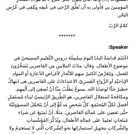
المؤمِنينَ بي فَأَولى بِه أَن تُعلَّقَ الرَّحى في عُنقِه ويُلقى في عُرْضِ
البَحْر.
كلامُ الرَّبّ
*******
Speaker:
اخْتَتَمَ قَداسَةُ البابا اليَومَ سِلسِلَةَ دروسِ التَّعليمِ المسِيحيّ في
موضوعِ الأطفال، وقال: مئاتُ الملايينِ مِن القاصرين يُسَخَّرُونَ
للعمل، ويَتَعَرَّضُ الكثيرُ منهم للاتِّجارِ لأغراضِ الدَّعارَةِ أو الموادِ
الإباحيَّةِ أو الزَّواجِ القَسرِيّ. الاعتداءاتُ على القاصرين هي انتهاكٌ
خطيرٌ جدًّا لوصايا الله. يسوعُ يَطلُبُ منَّا أنْ نُصغِيَ إلى ألَمِهِم.
ومكافَحَةُ استغلالِ القاصرين، هو الطَّريقُ الرَّئيسيّ لبناءِ مُستَقبَلٍ
أفضلَ لكلِّ المُجتَمَع. كلُّ شَخصٍ مَدعُوٌّ إلى أنْ يَتَحَمَّلَ المسؤوليَّةَ
حتَّى نَقضِيَ على عَمالَةِ القاصرين. مثلًا، أنْ نَمتَنِعَ عَن شراءِ
مُنتَجاتٍ تَعتَمِدُ على عَمالَةِ الأطفال، ونُذَكِّرَ المُؤَسَّساتِ
والشَّركاتِ بتحويلِ استثماراتِها نحو الشَّركاتِ الَّتي لا تَستَخدِمُ ولا