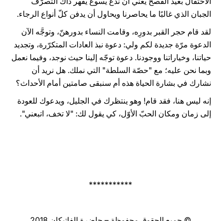
الاحتفال بعيد الفصح يعني أن ندع يسوع يقهر ذاك التصرّف
الجبان الذي غالبًا ما يحاصرنا ويحاول أن يدفن كلّ أنواع الرجاء.
لقد قام حجر القبر بدورِه، وقامت النساء بدورهنّ، وتوجَّه الآن
الدعوة مرّة جديدة لكم ولي: دعوة نبذ العادات المتكرّرة، وتجديد
حياتنا، وخياراتنا ووجودنا. دعوة توجّه إلينا حيث نوجد، وفيما نعمل
وبما نحن عليه؛ مع "حصّة السلطة" التي نملك. هل نريد أن
نشارك في بشارة الحياة هذه أم سنبقى صامتين أمام الأحداث؟
إنه ليس هنا، فقد قام! وهو ينتظرك في الجليل، ويدعوك للعودة
إلى زمان ومكان الحبّ الأوّل، كي يقول لك: "لا تخف، اتبعني".
***********
© جميع الحقوق محفوظة – حاضرة الفاتيكان 2018