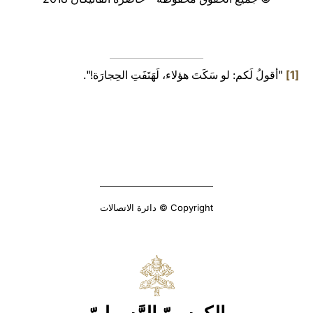
[1]
"أقولُ لَكم: لو سَكَتَ هؤلاء، لَهَتَفَتِ الحِجارَة!".
Copyright © دائرة الاتصالات