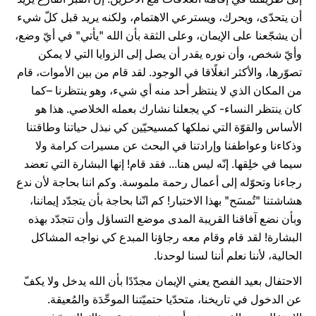
أن يتحدّى، ويحرك، ويسترعي الاهتمام، ولكنه يريد قبل كلّ شيء
أن يشجّعنا على الإيمان، وعلى الثقة بأن الله "يأتي" في أيّ وضع،
وأيّ شخص، وأن نوره يقدر أن يصل إلى الزوايا التي لا يمكن
تصوّرها، والأكثر انغلًاقا في الوجود. لقد قام من بين الأموات، قام
من المكان الذي لا ينتظر أحد منه أي شيء، وهو ينتظرنا –كما
كان ينتظر النساء- كي يجعلنا نشارك بعمله الخلاصي. هذا هو
الأساس والقوّة التي نملكها كمسيحيّين كي نبذل حياتنا وطاقتنا
وذكاءنا وعواطفنا وإرادتنا في البحث عن مسيرات كرامة ولا
سيما في خلِقها. إنّه ليس هنا... فقد قام! إنها البشارة التي تعضد
رجاءنا وتحوّله إلى أعمال رحمة ملموسة. وكم اننا بحاجة لأن ندع
هشاشتنا "تُمسَح" بهذا الاختبار! كم انّنا بحاجة بأن يتجدّد إيماننا،
وبأن نضع آفاقنا القريبة المدى موضع التساؤل وأن تتجدّد بهذه
البشارة! لقد قام وقام معه رجاؤنا المبدع كي نواجه المشاكل
الحالية، لأننا نعلم أننا لسنا لوحدنا.
الاحتفال بعيد الفصح يعني الإيمان مجدّدًا بأن الله يدخل ولا يكفّ
عن الدخول في تاريخنا، متحدّيا حتميّتنا الموحِّدَة والمُعيقة.