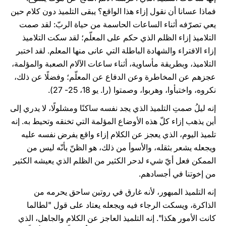
فماذا عسانا أن نقول إزاء هذا الواقع؟ يبقى التلميذ دون كلام حين
يعي تصرّفه أثناء الساعات الحاسمة من حياة الربّ: لقد صمت
التلاميذ إزاء الظلم الذي حكم على المعلّم؛ لقد سكت التلاميذ
إزاء الافتراء والشهادة الباطلة التي عانى منها المعلم. لقد اختبر
التلاميذ، وبطريقة مأساوية، أثناء ساعات الآلام الصعبة والمؤلمة،
عجزهم عن المخاطرة وعن الدفاع عن المعلّم؛ وفضلًا عن ذلك،
نكروه، واختبأوا، وهربوا، وصمتوا (را. يو 18، 25- 27).
إنه ليلُ صمتِ التلميذ الذي يجد نفسه ساكنًا ومشلولًا، لا يدري إلى
أين يذهب إزاء كلّ هذه الأوضاع المؤلمة التي تخنقه وتحيط به. إنه
تلميذ اليوم، الذي يعجز عن الكلام إزاء واقع يفرض نفسه عليه
ويجعله يشعر بثقله، والأسوأ من ذلك، هو الظنّ بأنّه ليس من
الممكن فعل أيّ شيء لدحر الكثير من الظلم الذي يعيشه الكثير
من إخوتنا في أجسادهم.
إنه التلميذ المبهور، لأنه غارق في روتين ساحق يحرمه من
الذاكرة، ويسكت الرجاء فيه ويجعله يعتاد على قول "لطالما
كانت الأمور هكذا". إنه التلميذ العاجز عن الكلام والجاهل، الذي