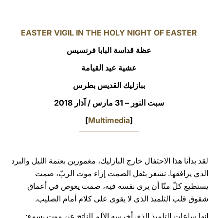
LATINE
EASTER VIGIL IN THE HOLY NIGHT OF EASTER
عظة قداسة البابا فرنسيس
عشية عيد القيامة
ببازليك القديس بطرس
سبت النور – 31 مارس / آذار 2018
]
Multimedia
[
لقد بدأنا هذا الاحتفال خارج البازليك، مغمورين بعتمة الليل والبرد
الذي يرافقها. نشعر بثقل الصمت إزاء موت الربّ، صمت
يستطيع كلّ منّا أن يرى نفسه فيه، صمت يغوص في أعماق
شقوق قلب التلميذ الذي لا يقوى على كلام أمام الصليب.
إنها ساعات التلميذ الذي أخرسه الألم الناتج عن موت يسوع: