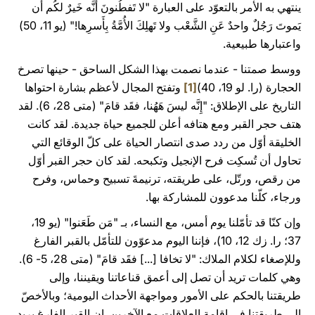
ينتهي به الأمر بالتعوّد على العبارة "لا تَفطُنونَ أَنَّه خَيرٌ لكُم أَن
يَموتَ رَجُلٌ واحدٌ عَنِ الشَّعْب ولا تَهلِكَ الأُمَّةُ بِأَسرِها!" (يو 11، 50)
واعتبارها طبيعية.
ووسط صمتنا - عندما نصمت بهذا الشكل الساحق - حينها تصرخ
الحجارة (را. لو 19، 40)
[1]
وتفتح المجال لأعظم بشارة احتواها
التاريخ على الإطلاق: "إِنَّه ليسَ هَهُنا، فقَد قامَ" (متى 28، 6). لقد
هتف حجر القبر ومع هتافه أعلن للجميع حياة جديدة. لقد كانت
الخليقة أوّل من ردد صدى انتصار الحياة على كلّ الوقائع التي
تحاول أن تُسكِت فرح الإنجيل وتكبحه. لقد كان حجر القبر أوّل
من رقص، ورتّل، على طريقته، ترنيمةَ تسبيح وحماس، وفرح
ورجاء، كلّنا مدعوون للمشاركة بها.
وإن كنّا قد تأمّلنا يوم أمس، مع النساء، بـ "مَن طَعَنوا" (يو 19،
37؛ را. زك 12، 10)، فإننا اليوم مدعوّون للتأمّل بالقبر الفارغ
وللإصغاء لكلام الملاك: "لا تخافا [...] فقَد قامَ" (متى 28، 5- 6).
وهي كلمات تريد أن تصل إلى أعمق قناعاتنا ويقيننا، وإلى
طريقتنا بالحكم على الأمور ومواجهة الأحداث اليومية؛ وبالأخصّ
إلى طريقتنا في إقامة العلاقات مع الآخرين. إن القبر الفارغ يريد