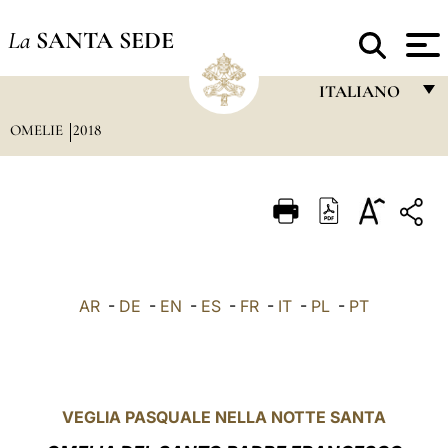
La
SANTA SEDE
ITALIANO
OMELIE
2018
FRANÇAIS
ENGLISH
ITALIANO
PORTUGUÊS
ESPAÑOL
AR
-
DE
-
EN
-
ES
-
FR
-
IT
-
PL
-
PT
DEUTSCH
POLSKI
العربيّة
VEGLIA PASQUALE NELLA NOTTE SANTA
中文