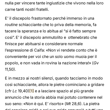
nulla per vincere tante ingiustizie che vivono nella loro
carne tanti nostri fratelli.
E’ il discepolo frastornato perché immerso in una
routine
schiacciante che lo priva della memoria, fa
tacere la speranza e lo abitua al “si è fatto sempre
così”. E’ il discepolo ammutolito e ottenebrato che
finisce per abituarsi e considerare normale
l’espressione di Caifa: «Non vi rendete conto che è
conveniente per voi che un solo uomo muoia per il
popolo, e non vada in rovina la nazione intera!» (
Gv
11,50).
E in mezzo ai nostri silenzi, quando tacciamo in modo
così schiacciante, allora le pietre cominciano a gridare
(cfr
Lc
19,40)
[1]
e a lasciare spazio al più grande
annuncio che la storia abbia mai potuto contenere nel
suo seno: «Non è qui. E’ risorto» (
Mt
28,6). La pietra