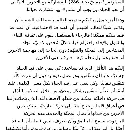
السينودس
المسيح يحيا
، 286). للمشاركة مع الآخرين. لا يكفي
أن نحيا الحياة، بل يجب أن نتشارك بها. نتشارك بحياتنا.
وهذا أمر جميل يمكنكم تقديمه للعالم. باستطاعة الشبيبة أن
يقدّموا شيئًا للعالم. اشهدوا أن الصداقة الاجتماعية، أن الصداقة
فيما بينكم ممكنة! فالرجاء بالمستقبل يقوم على ثقافة اللقاء
والقبول والإخاء واحترام كرامة كلّ شخص، لا سيّما تجاه
المحتاجين إلى المحبّة والتفهّم؛ دون الحاجة إلى مهاجمة الآخرين
أو احتقارهم، بل نتعلّم كيف نعترف بغنى الآخرين.
إليكم هذا التأمّل الذي قد يساعدنا: كي نبقى على قيد الحياة
جسديًّا، علينا أن نتنفّس، وهو عمل نقوم به دون أن ندرك، كلّنا
نتنفّس تلقائيًّا. وكي نبقى على قيد الحياة بكلّ معنى الكلمة، علينا
أيضًا أن نتعلّم التنفّس بشكل روحيّ، من خلال الصلاة والتأمّل،
في حركة داخليّة، يمكننا من خلالها الاصغاء لله، الذي يتحدّث إلينا
في أعماق قلبنا. ونحتاج أيضًا إلى حركة خارجيّة، نتقرّب من
الآخرين من خلالها بأعمال المحبّة والخدمة. هذه الحركة
المزدوجة تسمح لنا بالنموّ وبأن نعترف، ليس فقط بأن الله قد
أحبّنا، بل إنه عَهَدَ إلى كلّ منّا برسالة، ودعوة فريدة، وأننا نكتشفها