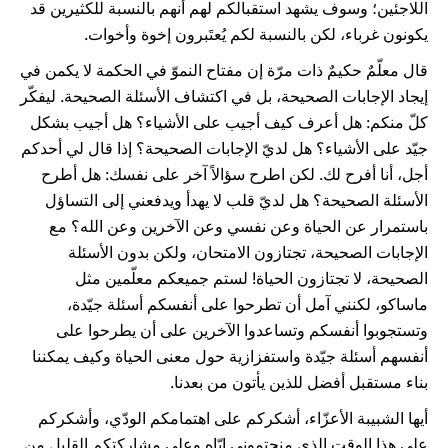
اللاجئين؛ وسوف يشهد استقبالكم لهم أنهم بالنسبة للكثيرين قد
يكونون غرباء، لكن بالنسبة لكم يُعتَبرون إخوة وأخوات.
قال معلّمٌ حكيمٌ ذات مرّة إن مفتاح النموّ في الحكمة لا يكمن في
إيجاد الإجابات الصحيحة، بل في اكتشاف الأسئلة الصحيحة. ليفكّر
كلّ منكم: هل أعرف كيف أجيب على الأشياء؟ هل أجيب بشكل
جيّد على الأشياء؟ هل لديّ الإجابات الصحيحة؟ إذا قال لي أحدكم
أجل، أنا أفرح لك. لكن اطرح سؤالاً آخر على نفسك: هل أطرح
الأسئلة الصحيحة؟ هل لديّ قلب لا يهدأ ويدفعني إلى التساؤل
باستمرار عن الحياة وعن نفسي وعن الآخرين وعن الله؟ مع
الإجابات الصحيحة، تجتازون الامتحان، ولكن بدون الأسئلة
الصحيحة، لا تجتازون الحياة! لستم جميعكم معلّمين مثل
ماساكو، لكنني آمل أن تطرحوا على أنفسكم أسئلة جيّدة،
وتستجوبوا أنفسكم وتساعدوا الآخرين على أن يطرحوا على
أنفسهم أسئلة جيّدة واستفزازية حول معنى الحياة وكيف يمكننا
بناء مستقبل أفضل للذين يأتون من بعدنا.
أيها الشبيبة الأعزّاء، أشكركم على اهتمامكم الودّي، وأشكركم
على هذا الوقت الذي منحتموني إيّاه وعلى مشاركتكم القليل من