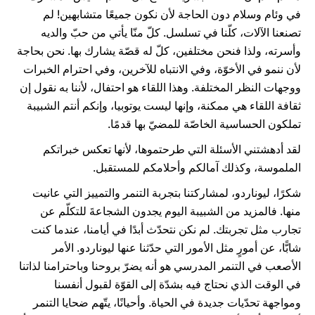
في وئام وسلام دون الحاجة لأن نكون جميعًا متشابهين! لم
تصنعنا الآلات، كلّنا في تسلسل. كلّ منّا يأتي من حبّ والديه
وأسرته، ولذا فنحن مختلفين، كلّ له قصّة يشارك بها. نحن بحاجة
لأن ننمو في الأخوّة، وفي الانتباه للآخرين، وفي احترام الخبرات
ووجهات النظر المختلفة. وهذا اللقاء هو احتفال، لأننا به نقول إن
ثقافة اللقاء هي ممكنة، وإنها ليست يوتوبيا، وإنكم أنتم الشبيبة
تملكون الحساسية الخاصّة للمضيّ بها قدمًا.
لقد أدهشتني الأسئلة التي طرحتموها، لأنها تعكس خبراتكم
الملموسة، وكذلك آمالكم وأحلامكم للمستقبل.
شكرًا، ليوناردو، لمشاركتنا بتجربة التنمر والتمييز التي عانيت
منها. فالمزيد من الشبيبة اليوم يجدون الشجاعةَ للتكلّم عن
تجارب مثل تجربتك. لم نكن نتحدّث أبدًا في أيامنا، عندما كنت
شابًّا، عن أمورٍ مثل الأمور التي حدّثنا عنها ليوناردو. الأمر
الأصعب في التنمر المدرسي هو أنه يضرّ بروحنا وباحترامنا لذاتنا
في الوقت الذي نحتاج فيه بشدّة إلى القوّة لقبول أنفسنا
ومواجهة تحدّيات جديدة في الحياة. وأحيانًا، يتّهم ضحايا التنمر