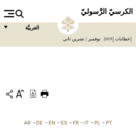
الكرسيّ الرَّسوليّ
العربيَّة
خطابات
2019
نوفمبر / تشرين ثاني
FRANÇAIS
ENGLISH
ITALIANO
PORTUGUÊS
ESPAÑOL
DEUTSCH
POLSKI
PT
-
PL
-
IT
-
FR
-
ES
-
EN
-
DE
-
العربيّة
AR
中文