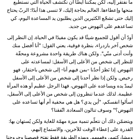
ما نفتقر إليه، لكن يمكننا أيضًا أن نكتشف الحياة التي نستطيع
منحها وإعطاءها. العالم بحاجة إليك، لا تنسى هذا أبدًا؛ الربّ يحتاج
إليك حتى تشجّع الكثيرين الذين يطلبون يد المساعدة اليوم، كي
تساعدهم على النهوض من جديد.
أودّ أن أقول للجميع شيئًا قد يكون مفيدًا في الحياة. إن النظر إلى
شخص آخر بازدراء، بنظرة فوقية، يعني القول: "أنا أفضل منك
وأنت أدنى منّي". ولكن هناك طريقة واحدة مشروعة ومحقّة
للنظر إلى شخص من الأعلى إلى الأسفل: لمساعدته على
النهوض. إذا نَظرَ أحدُنا -بمن فيهم أنا- إلى شخص باحتقار، فهو
رخيص. ولكن إذا نظر أحدنا إلى شخص من الأعلى إلى الأسفل
ليمدّ يده ويساعده على النهوض، فهذا الرجل عظيم أو هذه المرأة
عظيمة. لذلك عندما تنظرون إلى شخص من الأعلى إلى الأسفل،
اسألوا انفسكم، "أين يدي؟ هل هي مخفية أم أنها تساعده على
النهوض؟" وسوف تنالون السعادة. اتّفقنا؟
ويتضمّن ذلك أن نتعلّم تنمية ميزة مهمّة للغاية ولكن يُستهان بها:
القدرة على إعطاء الوقت للآخرين، والاستماع إليهم،
ومشاركتهم، وفهمهم. وبهذه الطريقة فقط نفتح قصصنا وجروحنا