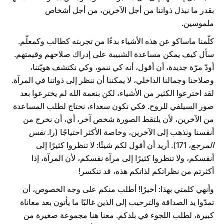
بقدر ما نبذل ذواتنا من أجل الآخرين، من أجل أشخاص
ملموسين.
كلّمنا ماساكو عن هذه الأشياء بدءًا من تجربته كطالب وكمعلّم.
سأل كيف يمكن مساعدة الشبيبة على إدراك صلاحهم وقيمتهم.
أودّ مرّة جديدة، أن أقول، أنه كي ننمو، وكي نكتشف هويّتنا،
وصلاحنا وجمالنا الداخلي، لا يمكننا أن ننظر إلى ذواتنا في المرآة.
لقد اخترعوا الكثير من الأشياء، لكن بنعمة الله لم يخترعوا بعد
صور السيلفي للروح. فكي نكون سعداء، نحتاج لطلب المساعدة
من الآخرين، لأن يلتقط الصورة شخص آخر، أي، أن نخرج من
أنفسنا ونذهب إلى الآخرين، وخاصة الأكثر احتياجًا (را.
نفس
المرجع
، 171). أريد أن أقول لكم شيئًا: لا تنظروا كثيرًا إلى
أنفسكم، ولا تنظروا كثيرًا إلى مرآة نفسكم، لأن المرآة، إذا
أكثرتم من نظراتكم لذاتكم هذه، قد تنكسر!
وأنهي كلمتي بهذا: أخيرًا! أطلب منكم على وجه الخصوص، أن
تمدّوا يد الصداقة والترحيب إلى الذين غالبًا ما يأتون بعد معاناة
كبيرة، لطلب اللجوء في بلدكم. معنا هنا مجموعة صغيرة من