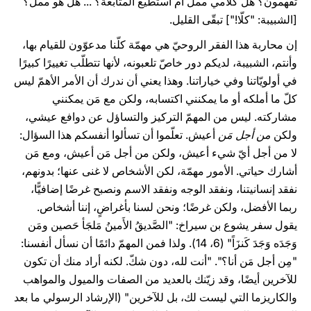
تفهمون؟ هل كلامي مملّ أم أستطيع المتابعة؟ ... هل هو مملّ؟
[الشبيبة: "كلّا!"] تبقّى القليل.
إن محاربة هذا الفقر الروحيّ هي مهمّة كلّنا مدعوّون للقيام بها،
وأنتم، الشبيبة، لديكم دور خاصّ تلعبونه، لأنها تتطلّب تغييرًا كبيرًا
في أولويّاتنا وفي خياراتنا. وهذا يعني أن ندرك أن الأمر الأهمّ ليس
كلّ ما أملكه أو ما يمكنني اكتسابه، ولكن مع مَن يمكنني
مشاركته. ليس من المهمّ التركيز والتساؤل عن دوافع عيشي،
ولكن
من أجل مَن
أعيش. تعلّموا أن تسألوا أنفسكم هذا السؤال:
لا من أجل أيّ شيء أعيش، ولكن من أجل مَن أعيش، ومع مَن
أشارك حياتي. الأمور مهمّة، لكن الأشخاص لا غنى عنها؛ بدونهم،
نفقد إنسانيتنا، ونفقد الوجه ونفقد الاسم ونصبح غرضًا إضافيًّا،
ربما الأفضل، ولكن غرضًا؛ ونحن لسنا بأغراضٍ، إننا أشخاص.
يقول سفر يشوع بن سيراخ: "الصَّديقُ الأَمينُ مَلجَأ حَصين ومَن
وَجَدَه وَجَدَ كَنزَاً" (6، 14). ولذا فمن المهمّ دائمًا أن نسأل أنفسنا:
"مِن أجل مَن أنا؟". "أنت لله، دون شكّ. لكنه أراد منك أن تكون
للآخرين أيضًا، وقد زيّنك بالعديد من الصفات والميول والمواهب
والكاريزما التي ليست لك، بل للآخرين" (الإرشاد الرسولي ما بعد