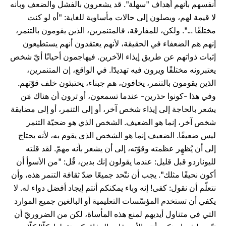
أنفسهم بأنهم أهداف "سهلة". قد يشعرون بالفشل والضعف وبأنه
لا قيمة لهم، ويصلون إلى حالات مأساوية للغاية: "أه لو كنت
مختلفًا ...". ولكن، للمفارقة، فالمتنمرين، الذين يقومون بالتنمر،
إنهم هم الضعفاء في الحقيقة، لأنهم يعتقدون أنهم يستطيعون
إثبات ذواتهم عن طريق إيذاء الآخرين. فيهاجمون أحيانًا أيّ شخص
يعتبرونه مختلفًا ويرون فيه تهديدًا. في الواقع، إن المتنمرين،
الذين يقومون بالتنمر، يخافون، هم جبناء، يختبئون خلف قوّتهم.
وفي هذا -كونوا حذرين- عندما تسمعون، أو ترون أن هناك مَن
يشعر بالحاجة إلى إيذاء شخص آخر، أو إلى التنمر، أو إلى مضايقة
شخص آخر، إنما هو الضعيف. الشخص الذي هو ضحيّة التنمر
ليس ضعيفًا. الضعيف إنما هو الشخص الذي يقوم به، لأنه يحتاج
إلى أن يُظهِر عظمته وقوّته، إلى أن يشعر بأنه مهمّ. لقد قلته
لليوناردو قبل قليل: عندما يقولون إنك بدين، قُل: "من الأسوأ أن
أكون نحيفًا مثلك". يجب أن نتّحد جميعًا ضدّ ثقافة التنمر هذه، وأن
نتعلّم أن نقول: كفى! إنه وباء يمكنكم أنتم إيجاد أفضل دواء له. لا
يكفي أن تستخدم المؤسّسات التعليمية أو البالغين جميع الموارد
التي في متناول أيديهم لمنع هذه المأساة، لكن من الضروريّ أن