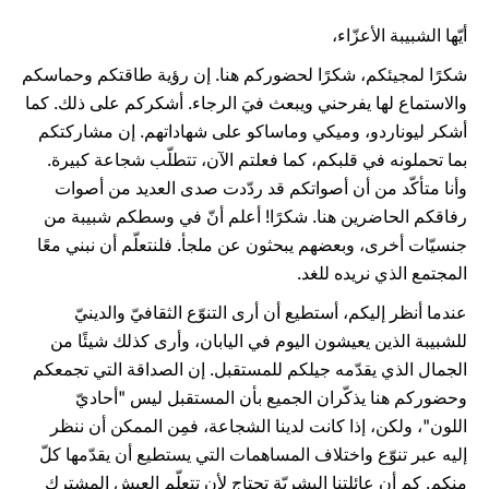
أيّها الشبيبة الأعزّاء،
شكرًا لمجيئكم، شكرًا لحضوركم هنا. إن رؤية طاقتكم وحماسكم
والاستماع لها يفرحني ويبعث فيَ الرجاء. أشكركم على ذلك. كما
أشكر ليوناردو، وميكي وماساكو على شهاداتهم. إن مشاركتكم
بما تحملونه في قلبكم، كما فعلتم الآن، تتطلّب شجاعة كبيرة.
وأنا متأكّد من أن أصواتكم قد ردّدت صدى العديد من أصوات
رفاقكم الحاضرين هنا. شكرًا! أعلم أنّ في وسطكم شبيبة من
جنسيّات أخرى، وبعضهم يبحثون عن ملجأ. فلنتعلّم أن نبني معًا
المجتمع الذي نريده للغد.
عندما أنظر إليكم، أستطيع أن أرى التنوّع الثقافيّ والدينيّ
للشبيبة الذين يعيشون اليوم في اليابان، وأرى كذلك شيئًا من
الجمال الذي يقدّمه جيلكم للمستقبل. إن الصداقة التي تجمعكم
وحضوركم هنا يذكّران الجميع بأن المستقبل ليس "أحاديّ
اللون"، ولكن، إذا كانت لدينا الشجاعة، فمِن الممكن أن ننظر
إليه عبر تنوّع واختلاف المساهمات التي يستطيع أن يقدّمها كلّ
منكم. كم أن عائلتنا البشريّة تحتاج لأن تتعلّم العيش المشترك