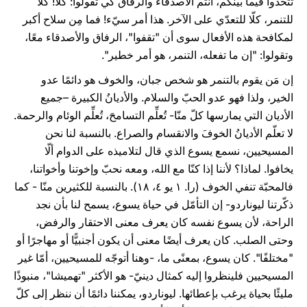
تتّحدوا فيما بينكم، أنتم الأصدقاء والرفاق كي تقولوا: كلّا! كلّا
للتنمر، كلّا للتعدّي على الآخر. هذا أمر سيّء! فما مِن سلاح أكبر
لمكافحة هذه الأفعال سوى أن "تقفوا"، الرفاق والأصدقاء معًا،
وتقولوا: "إن ما تفعله، التنمر، هو أمر خطير".
إن مَن يقوم بالتنمر هو شخص جبان، والخوف هو دائمًا عدو
الخير، ولذا فهو عدو الحبّ والسلام. والأديانُ الكبيرة –جميع
الأديان التي يمارسها كلّ منّا- تُعلِّم التسامحَ، تُعلِّم الوئام والرحمة.
لا تعلّم الأديانُ الخوفَ والانقسام والصراع. بالنسبة لنا نحن
المسيحيين، نسمع يسوع الذي قال لتلاميذه على الدوام ألّا
يخافوا. لماذا؟ لأننا إذا كنّا مع الله، ومعه نحبّ وإخوتنا وأخواتنا،
فالمحبّة تنفي الخوف (را. ١ يو ٤، ١٨). بالنسبة للكثيرين منّا - كما
ذكّرتنا ليوناردو- إن التأمّل في حياة يسوع، يسمح لنا بأن نجد
الراحة، لأن يسوع نفسه كان يعرف معنى الاحتقار والرفض،
وحتى الصلب. كان يعرف أيضًا معنى أن يكون أجنبيًّا أو مهاجرًا أو
"مختلفًا". كان يسوع، بمعنًى ما، -وهنا أتوجّه للمسيحيين، أمّا غير
المسيحيين فلينظروا إليه كمثال دينيّ- هو الأكثر "تهميشا"، منبوذًا
مليئًا بحياة يرغب بإعطائها. ليوناردو، يمكننا دائمًا أن ننظر إلى كلّ