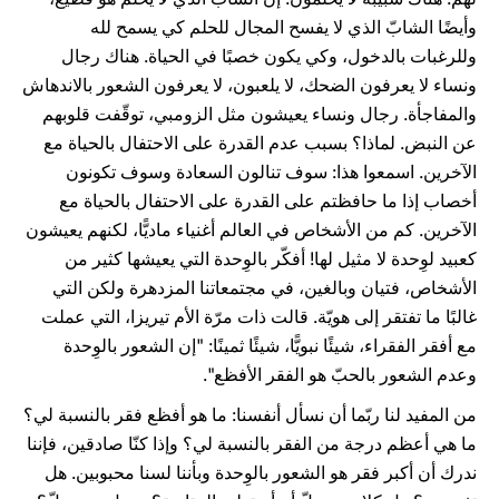
وأيضًا الشابّ الذي لا يفسح المجال للحلم كي يسمح لله
وللرغبات بالدخول، وكي يكون خصبًا في الحياة. هناك رجال
ونساء لا يعرفون الضحك، لا يلعبون، لا يعرفون الشعور بالاندهاش
والمفاجأة. رجال ونساء يعيشون مثل الزومبي، توقّفت قلوبهم
عن النبض. لماذا؟ بسبب عدم القدرة على الاحتفال بالحياة مع
الآخرين. اسمعوا هذا: سوف تنالون السعادة وسوف تكونون
أخصاب إذا ما حافظتم على القدرة على الاحتفال بالحياة مع
الآخرين. كم من الأشخاص في العالم أغنياء ماديًّا، لكنهم يعيشون
كعبيد لوِحدة لا مثيل لها! أفكّر بالوِحدة التي يعيشها كثير من
الأشخاص، فتيان وبالغين، في مجتمعاتنا المزدهرة ولكن التي
غالبًا ما تفتقر إلى هويّة. قالت ذات مرّة الأم تيريزا، التي عملت
مع أفقر الفقراء، شيئًا نبويًّا، شيئًا ثمينًا: "إن الشعور بالوِحدة
وعدم الشعور بالحبّ هو الفقر الأفظع".
من المفيد لنا ربّما أن نسأل أنفسنا: ما هو أفظع فقر بالنسبة لي؟
ما هي أعظم درجة من الفقر بالنسبة لي؟ وإذا كنّا صادقين، فإننا
ندرك أن أكبر فقر هو الشعور بالوِحدة وبأننا لسنا محبوبين. هل