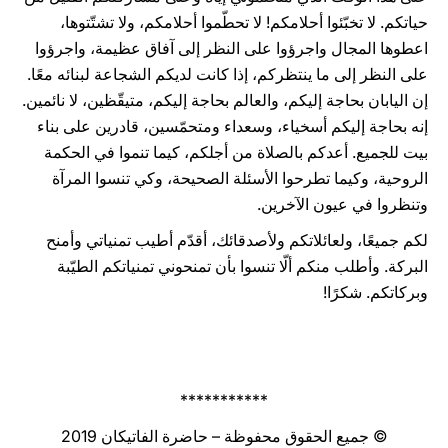
حياتكم. لا تخبّئوا أحلامكم! لا تحطّموا أحلامكم، ولا تشتّتوها،
اعطوها المجال واجرؤوا على النظر إلى آفاق عظيمة، واجرؤوا
على النظر إلى ما ينتظركم، إذا كانت لديكم الشجاعة لبنائه معًا.
إن اليابان بحاجة إليكم، والعالم بحاجة إليكم، متيقّظين، لا نائمين.
إنه بحاجة إليكم أسخياء، وسعداء ومتحمّسين، قادرين على بناء
بيت للجميع. أعدكم بالصلاة من أجلكم، كيما تنموا في الحكمة
الروحية، وكيما تطرحوا الأسئلة الصحيحة، وكي تنسوا المرآة
وتنظروا في عيون الآخرين.
لكم جميعًا، ولعائلاتكم ولأصدقائك، أقدّم أطيب تمنياتي وأمنح
البركة. وأطلب منكم ألّا تنسوا بأن تمنحوني تمنياتكم الطيّبة
وبركاتكم. شكرًا!
***********
© جميع الحقوق محفوظة – حاضرة الفاتيكان 2019