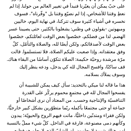
على حبّ يمكن أن يغيّرنا فنبدأ في تغيير العالم من حولنا. إذا لم
نعطِ وقتنا للأشخاص، إذا لم نضيّع وقتنا بل "وفّرناه"، فسوف
نخسره في أشياء كثيرة سوف تتركنا، في نهاية اليوم، خاليين
ومبهوتين -يقولون في وطني: يشغلونا بالكثير، حتى يصيبنا عسر
الهضم. لذا من فضلكم، خصّصوا بعض الوقت لعائلتكم، خصّصوا
بعض الوقت لأصدقائكم، ولكن أيضًا لله، والصلاة والتأمّل، كلّ
وفق معتقداته. وإذا صعبت عليكم الصلاة، فلا تستسلموا. قالت
مرّة مرشدة روحيّة حكيمة: الصلاة تتكوّن أساسًا من البقاء هناك.
قف ساكنًا، وافسح المجال لله كي يدخل، ودعه ينظر إليك
وسوف يملأك بسلامه.
هذا ما قاله لنا ميكي بالتحديد: سأل كيف يمكن للشبيبة أن
يفسحوا المجال لله في مجتمعٍ محموم يركّز على القدرة
التنافسيّة والإنتاجية وحسب. من المعتاد أن نرى أشخاصًا أو
جماعة أو حتى مجتمعًا بأكمله ربّما متطوّرين بشكل كبير خارجيًّا،
ولكن فقراء ومتدنّين داخليًّا، ماتت فيهم الروح والحيويّة؛ يبدون
وكأنهم دمى مصنوعة، فارغة في الداخل. كلّ شيء مملّ بالنسبة
لهم. هناك شبيبة لا يحلمون. إن الشابّ الذي لا يحلم هو فظيع،