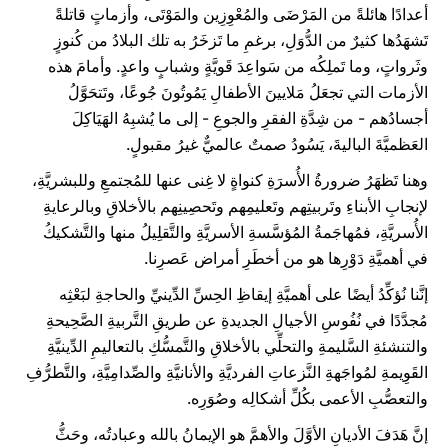
أعدادًا هائلةً من المَرْضَى والمُعْوِزِين والمَوْتَى، وأزماتٍ قاتلةً
تَشهَدُها كثيرٌ من الدُّوَلِ، برغمِ ما تَزخَرُ به تلك البلادُ من كُنوزٍ
وثَرواتٍ، وما تَملِكُه من سَواعِدَ قَويَّةٍ وشبابٍ واعدٍ. وأمامَ هذه
الأزمات التي تجعَلُ مَلايينَ الأطفالِ يَمُوتُونَ جُوعًا، وتَتحَوَّلُ
أجسادُهم - من شِدَّةِ الفقرِ والجوعِ - إلى ما يُشبِهُ الهَيَاكِلَ
العَظميَّةَ الباليةَ، يَسُودُ صمتٌ عالميٌّ غيرُ مقبولٍ.
وهنا تَظهَرُ ضرورةُ الأُسرَةِ كنواةٍ لا غِنى عنها للمُجتمعِ وللبشريَّةِ،
لإنجابِ الأبناءِ وتَربيتِهم وتَعليمِهم وتَحصِينِهم بالأخلاقِ وبالرعايةِ
الأُسريَّةِ، فمُهاجَمةُ المُؤسَّسةِ الأسريَّةِ والتَّقلِيلُ منها والتَّشكيكُ
في أهميَّةِ دَوْرِها هو من أخطَرِ أمراض عَصرِنا.
إنَّنا نُؤكِّدُ أيضًا على أهميَّةِ إيقاظِ الحِسِّ الدِّينيِّ والحاجةِ لبَعْثِه
مُجدَّدًا في نُفُوسِ الأجيالِ الجديدةِ عن طريقِ التَّربيةِ الصَّحِيحةِ
والتنشئةِ السَّليمةِ والتحلِّي بالأخلاقِ والتَّمسُّكِ بالتعاليمِ الدِّينيَّةِ
القَوِيمةِ لمُواجَهةِ النَّزعاتِ الفرديَّةِ والأنانيَّةِ والصِّدامِيَّةِ، والتَّطرُّفِ
والتعصُّبِ الأعمى بكُلِّ أشكالِه وصُوَرِه.
إنَّ هَدَفَ الأديانِ الأوَّلَ والأهمَّ هو الإيمانُ بالله وعبادتُه، وحَثُّ