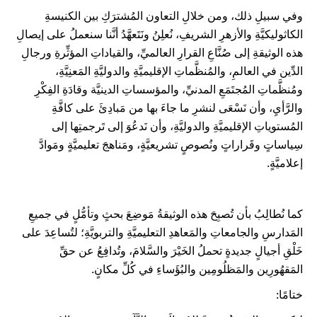
وفي سبيلِ ذلك، ومن خلالِ التعاون المُشترَكِ بين الكنيسةِ
الكاثوليكيَّةِ والأزهرِ الشريفِ، نُعلِنُ ونَتَعهَّدُ أنَّنا سنعملُ على إيصالِ
هذه الوثيقةِ إلى صُنَّاعِ القرارِ العالميِّ، والقياداتِ المؤثِّرةِ ورجالِ
الدِّين في العالمِ، والمُنظَّماتِ الإقليميَّةِ والدوليَّةِ المَعنِيَّةِ،
ومُنظَّماتِ المُجتَمَعِ المدنيِّ، والمؤسساتِ الدينيَّة وقادَةِ الفِكْرِ
والرَّأيِ، وأن نَسْعَى لنشرِ ما جاءَ بها من مَبادِئَ على كافَّةِ
المُستوياتِ الإقليميَّةِ والدوليَّةِ، وأن نَدعُوَ إلى تَرجمتِها إلى
سِياساتٍ وقَراراتٍ ونُصوصٍ تشريعيَّةٍ، ومَناهجَ تعليميَّةٍ ومَوادَّ
إعلاميَّةٍ.
كما نُطالِبُ بأن تُصبِحَ هذه الوثيقةُ مَوضِعَ بحثٍ وتأمُّلٍ في جميعِ
المَدارسِ والجامعاتِ والمَعاهدِ التعليميَّةِ والتربويَّةِ؛ لتُساعِدَ على
خَلْقِ أجيالٍ جديدةٍ تحملُ الخَيْرَ والسَّلامَ، وتُدافِعُ عن حقِّ
المَقهُورِين والمَظلُومِين والبُؤَساءِ في كُلِّ مكانٍ.
ختامًا: