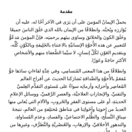
مقدمة
يحملُ الإيمانُ المؤمنَ على أن يَرَى في الآخَر أخًا له، عليه أن
يُؤازرَه ويُحبَّه. وانطلاقًا من الإيمان بالله الذي خَلَقَ الناسَ جميعًا
وخَلَقَ الكونَ والخلائقَ وساوَى بينَهم برحمتِه، فإنَّ المؤمنَ مَدعُوٌّ
للتعبيرِ عن هذه الأُخوَّةِ الإنسانيَّةِ بالاعتناءِ بالخَلِيقةِ وبالكَوْنِ كُلِّه،
وبتقديمِ العَوْنِ لكُلِّ إنسانٍ، لا سيَّما الضُّعفاءِ منهم والأشخاصِ
الأكثرِ حاجَةً وعَوَزًا.
وانطلاقًا من هذا المعنى المُتسامِي، وفي عِدَّةِ لقاءاتٍ سادَها جَوٌّ
مُفعَمٌ بالأُخوَّةِ والصَّداقةِ تَشارَكنا الحديثَ عن أفراحِ العالم
المُعاصِر وأحزانِه وأزماتِه سواءٌ على مُستَوى التقدُّم العِلميِّ
والتقنيِّ، والإنجازاتِ العلاجيَّة، والعصرِ الرَّقميِّ، ووسائلِ الإعلامِ
الحديثةِ، أو على مستوى الفقرِ والحُروبِ، والآلامِ التي يُعاني منها
العديدُ من إخوتِنا وأخَواتِنا في مَناطقَ مُختلِفةٍ من العالمِ، نتيجةَ
سِباقِ التَّسلُّح، والظُّلمِ الاجتماعيِّ، والفسادِ، وعدَمِ المُساواةِ،
والتدهورِ الأخلاقيِّ، والإرهابِ، والعُنصُريَّةِ والتَّطرُّفِ، وغيرِها من