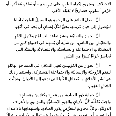
الاختلافِ، وتجريمِ إكراهِ الناسِ على دِينٍ بعَيْنِه أو ثقافةٍ مُحدَّدةٍ، أو
فَرْضِ أسلوبٍ حضاريٍّ لا يَقبَلُه الآخَر.
- أنَّ العدلَ القائمَ على الرحمةِ هو السبيلُ الواجبُ اتِّباعُه
للوُصولِ إلى حياةٍ كريمةٍ، يحقُّ لكُلِّ إنسانٍ أن يَحْيَا في كَنَفِها.
- أنَّ الحوارَ والتفاهُمَ ونشرَ ثقافةِ التسامُحِ وقَبُولِ الآخَرِ
والتعايُشِ بين الناسِ، من شأنِه أن يُسهِمَ في احتواءِ كثيرٍ من
المشكلاتِ الاجتماعيَّة والسياسيَّة والاقتصاديَّة والبيئيَّة التي
تُحاصِرُ جُزءًا كبيرًا من البَشَرِ.
- أنَّ الحوارَ بين المُؤمِنين يَعنِي التلاقيَ في المساحةِ الهائلةِ
للقِيَمِ الرُّوحيَّةِ والإنسانيَّةِ والاجتماعيَّةِ المُشترَكةِ، واستثمارَ ذلك
في نَشْرِ الأخلاقِ والفَضائلِ العُلْيَا التي تدعو إليها الأديانُ، وتَجنُّبَ
الجَدَلِ العَقِيمِ.
- أنَّ حمايةَ دُورِ العبادةِ، من مَعابِدَ وكَنائِسَ ومَساجِدَ،
واجبٌ تَكفُلُه كُلُّ الأديانِ والقِيَمِ الإنسانيَّةِ والمَوَاثيقِ والأعرافِ
الدوليَّةِ، وكلُّ محاولةٍ للتعرُّضِ لِدُورِ العبادةِ، واستهدافِها بالاعتداءِ
أو التفجيرِ أو التهديمِ، هي خُروجٌ صَرِيحٌ عن تعاليمِ الأديانِ، وانتهاكٌ