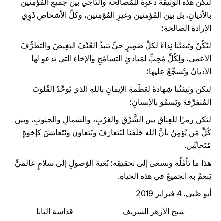
لتكن هذه الوثيقةُ دعوةً للمُصالَحة والتَّآخِي بين جميعِ المُؤمِنين
بالأديانِ، بل بين المُؤمِنين وغيرِ المُؤمِنين، وكلِّ الأشخاصِ ذَوِي
الإرادةِ الصالحةِ؛
لتَكُنْ وثيقتُنا نِداءً لكلِّ ضَمِيرٍ حيٍّ يَنبذُ العُنْفَ البَغِيضَ والتطرُّفَ
الأعمى، ولِكُلِّ مُحِبٍّ لمَبادئِ التسامُحِ والإخاءِ التي تدعو لها
الأديانُ وتُشجِّعُ عليها؛
لتكن وثيقتُنا شِهادةً لعَظَمةِ الإيمانِ باللهِ الذي يُوحِّدُ القُلوبَ
المُتفرِّقةَ ويَسمُو بالإنسانِ؛
لتكن رمزًا للعِناقِ بين الشَّرْقِ والغَرْبِ، والشمالِ والجنوبِ، وبين
كُلِّ مَن يُؤمِنُ بأنَّ الله خَلَقَنا لنَتعارَفَ ونَتعاوَنَ ونَتَعايَشَ كإخوةٍ
مُتَحابِّين.
هذا ما نَأمُلُه ونسعى إلى تحقيقِه؛ بُغيةَ الوُصولِ إلى سلامٍ عالميٍّ
يَنعمُ به الجميعُ في هذه الحياةِ.
أبو ظبي، 4 فبراير 2019
شيخ الأزهر الشريف قداسة البابا