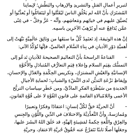
لتبريرِ أعمالِ القتلِ والتشريدِ والإرهابِ والبَطْشِ؛ لإيمانِنا
المُشتَرَكِ بأنَّ الله لم يَخْلُقِ الناسَ ليُقَتَّلوا أو ليَتَقاتَلُوا أو يُعذَّبُوا أو
يُضيَّقَ عليهم في حَياتِهم ومَعاشِهم، وأنَّه - عَزَّ وجَلَّ - في غِنًى
عمَّن يُدَافِعُ عنه أو يُرْهِبُ الآخَرِين باسمِه.
إنَّ هذه الوثيقةَ، إذ تَعتَمِدُ كُلَّ ما سبَقَها من وَثائِقَ عالَمِيَّةٍ نَبَّهَتْ إلى
أهميَّةِ دَوْرِ الأديانِ في بِناءِ السَّلامِ العالميِّ، فإنَّها تُؤكِّدُ الآتي:
- القناعةُ الراسخةُ بأنَّ التعاليمَ الصحيحةَ للأديانِ تَدعُو إلى
التمسُّك بقِيَمِ السلام وإعلاءِ قِيَمِ التعارُّفِ المُتبادَلِ والأُخُوَّةِ
الإنسانيَّةِ والعَيْشِ المشترَكِ، وتكريس الحِكْمَةِ والعَدْلِ والإحسانِ،
وإيقاظِ نَزْعَةِ التديُّن لدى النَّشْءِ والشبابِ؛ لحمايةِ الأجيالِ
الجديدةِ من سَيْطَرَةِ الفكرِ المادِّيِّ، ومن خَطَرِ سِياساتِ التربُّح
الأعمى واللامُبالاةِ القائمةِ على قانونِ القُوَّةِ لا على قُوَّةِ القانونِ.
- أنَّ الحريَّةَ حَقٌّ لكُلِّ إنسانٍ: اعتقادًا وفكرًا وتعبيرًا
ومُمارَسةً، وأنَّ التَّعدُّدِيَّةَ والاختلافَ في الدِّينِ واللَّوْنِ والجِنسِ
والعِرْقِ واللُّغةِ حِكمةٌ لمَشِيئةٍ إلهيَّةٍ، قد خَلَقَ اللهُ البشَرَ عليها،
وجعَلَها أصلًا ثابتًا تَتَفرَّعُ عنه حُقُوقُ حُريَّةِ الاعتقادِ، وحريَّةِ