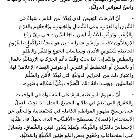
واضحٌ للقوانينِ الدوليَّةِ.
- أنَّ الإرهابَ البَغِيضَ الذي يُهدِّدُ أمنَ الناسِ، سَواءٌ في
الشَّرْقِ أو الغَرْبِ، وفي الشَّمالِ والجَنوبِ، ويُلاحِقُهم بالفَزَعِ
والرُّعْبِ وتَرَقُّبِ الأَسْوَأِ، ليس نِتاجًا للدِّين - حتى وإنْ رَفَعَ
الإرهابيُّون لافتاتِه ولَبِسُوا شاراتِه - بل هو نتيجةٌ لتَراكُمات الفُهُومِ
الخاطئةِ لنُصُوصِ الأديانِ وسِياساتِ الجُوعِ والفَقْرِ والظُّلْمِ
والبَطْشِ والتَّعالِي؛ لذا يجبُ وَقْفُ دَعْمِ الحَرَكاتِ الإرهابيَّةِ بالمالِ
أو بالسلاحِ أو التخطيطِ أو التبريرِ، أو بتوفيرِ الغِطاءِ الإعلاميِّ لها،
واعتبارُ ذلك من الجَرائِمِ الدوليَّةِ التي تُهدِّدُ الأَمْنَ والسِّلْمَ
العالميَّين، ويجب إدانةُ ذلك التَّطرُّفِ بكُلِّ أشكالِه وصُوَرِه.
- أنَّ مفهومَ المواطنةِ يقومُ على المُساواةِ في الواجباتِ
والحُقوقِ التي يَنعَمُ في ظِلالِها الجميعُ بالعدلِ؛ لذا يَجِبُ العملُ
على ترسيخِ مفهومِ المواطنةِ الكاملةِ في مُجتَمَعاتِنا، والتخلِّي عن
الاستخدام الإقصائيِّ لمصطلح «الأقليَّاتِ» الذي يَحمِلُ في طيَّاتِه
الإحساسَ بالعُزْلَةِ والدُّونيَّة، ويُمهِّدُ لِبُذُورِ الفِتَنِ والشِّقاقِ، ويُصادِرُ
على استحقاقاتِ وحُقُوقِ بعض المُواطِنين الدِّينيَّةِ والمَدَنيَّةِ،