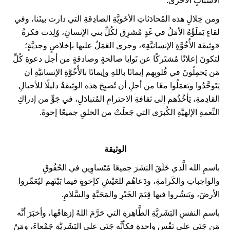
الأسبابِ الأُخرى.
ومن خِلالِ هذه المُحادَثاتِ الأخَويَّةِ الصادِقةِ التي دارت بينَنا، وفي
لقاءٍ يَملَؤُهُ الأمَلُ في غَدٍ مُشرِق لكُلِّ بني الإنسانِ، وُلِدت فكرةُ
«وثيقة الأُخُوَّةِ الإنسانيَّةِ»، وجرى العَمَلُ عليها بإخلاصٍ وجديَّةٍ؛
لتكونَ إعلانًا مُشتَركًا عن نَوايا صالحةٍ وصادقةٍ من أجل دعوةِ كُلِّ
مَن يَحمِلُونَ في قُلوبِهم إيمانًا باللهِ وإيمانًا بالأُخُوَّةِ الإنسانيَّةِ أن
يَتَوحَّدُوا ويَعمَلُوا معًا من أجلِ أن تُصبِحَ هذه الوثيقةُ دليلًا للأجيالِ
القادِمةِ، يَأخُذُهم إلى ثقافةِ الاحترامِ المُتبادَلِ، في جَوٍّ من إدراكِ
النِّعمةِ الإلهيَّةِ الكُبرَى التي جَعلَتْ من الخلقِ جميعًا إخوةً.
الوثيقة
باسمِ الله الَّذي خَلَقَ البَشَرَ جميعًا مُتَساوِين في الحُقُوقِ
والواجباتِ والكَرامةِ، ودَعاهُم للعَيْشِ كإخوةٍ فيما بَيْنَهم ليُعَمِّروا
الأرضَ، ويَنشُروا فيها قِيَمَ الخَيْرِ والمَحَبَّةِ والسَّلامِ.
باسمِ النفسِ البَشَريَّةِ الطَّاهِرةِ التي حَرَّمَ اللهُ إزهاقَها، وأخبَرَ أنَّه
مَن جَنَى على نَفْسٍ واحدةٍ فكأنَّه جَنَى على البَشَريَّةِ جَمْعاءَ، ومَنْ