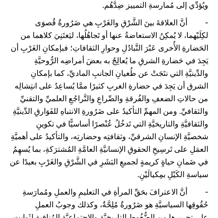
ويُؤدِّي إلى مُمارسةِ التمييز ضِدَّهُم.
- أنَّ العلاقةَ بينَ الشَّرْقِ والغَرْبِ هي ضَرُورةٌ قُصوَى
لكِلَيْهما، لا يُمكِنُ الاستعاضةُ عنها أو تَجاهُلُها، ليَغتَنِيَ كلاهما من
الحَضارةِ الأُخرى عَبْرَ التَّبادُلِ وحوارِ الثقافاتِ؛ فبإمكانِ الغَرْبِ أن
يَجِدَ في حَضارةِ الشرقِ ما يُعالِجُ به بعضَ أمراضِه الرُّوحيَّةِ
والدِّينيَّةِ التي نتَجَتْ عن طُغيانِ الجانبِ الماديِّ، كما بإمكانِ
الشرق أن يَجِدَ في حضارةِ الغربِ كثيرًا ممَّا يُساعِدُ على انتِشالِه
من حالاتِ الضعفِ والفُرقةِ والصِّراعِ والتَّراجُعِ العلميِّ والتقنيِّ
والثقافيِّ. ومن المهمِّ التأكيدُ على ضَرُورةِ الانتباهِ للفَوَارقِ الدِّينيَّةِ
والثقافيَّةِ والتاريخيَّةِ التي تَدخُلُ عُنْصرًا أساسيًّا في تكوينِ
شخصيَّةِ الإنسانِ الشرقيِّ، وثقافتِه وحضارتِه، والتأكيدُ على أهميَّةِ
العمَلِ على تَرسِيخِ الحقوقِ الإنسانيَّةِ العامَّةِ المُشترَكةِ، بما يُسهِمُ
في ضَمانِ حياةٍ كريمةٍ لجميعِ البَشَرِ في الشَّرْقِ والغَرْبِ بعيدًا عن
سياسةِ الكَيْلِ بمِكيالَيْنِ.
- أنَّ الاعترافَ بحَقِّ المرأةِ في التعليمِ والعملِ ومُمارَسةِ
حُقُوقِها السياسيَّةِ هو ضَرُورةٌ مُلِحَّةٌ، وكذلك وجوبُ العملِ
على تحريرِها من الضُّغُوطِ التاريخيَّةِ والاجتماعيَّةِ المُنافِيةِ لثَوابِتِ