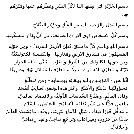
باسمِ الحُرِّيَّةِ التي وَهَبَها اللهُ لكُلِّ البَشَرِ وفطَرَهُم عليها ومَيَّزَهُم
بها.
باسمِ العَدْلِ والرَّحمةِ، أساسِ المُلْكِ وجَوْهَرِ الصَّلاحِ.
باسمِ كُلِّ الأشخاصِ ذَوِي الإرادةِ الصالحةِ، في كلِّ بِقاعِ المَسكُونَةِ.
باسمِ اللهِ وباسمِ كُلِّ ما سَبَقَ، يُعلِنُ الأزهَرُ الشريفُ - ومِن حَوْلِه
المُسلِمُونَ في مَشارِقِ الأرضِ ومَغارِبِها - والكنيسةُ الكاثوليكيَّةُ -
ومِن حولِها الكاثوليك من الشَّرقِ والغَرْبِ - تَبنِّي ثقافةِ الحوارِ
دَرْبًا، والتعاوُنِ المُشتركِ سبيلًا، والتعارُفِ المُتَبادَلِ نَهْجًا وطَرِيقًا.
إنَّنا نحن - المُؤمِنين باللهِ وبلِقائِه وبحِسابِه - ومن مُنطَلَقِ
مَسؤُوليَّتِنا الدِّينيَّةِ والأدَبيَّةِ، وعَبْرَ هذه الوثيقةِ، نُطالِبُ أنفُسَنا
وقادَةَ العالَمِ، وصُنَّاعَ السِّياساتِ الدَّولِيَّةِ والاقتصادِ العالَمِيِّ،
بالعمَلِ جدِّيًّا على نَشْرِ ثقافةِ التَّسامُحِ والتعايُشِ والسَّلامِ،
والتدخُّلِ فَوْرًا لإيقافِ سَيْلِ الدِّماءِ البَرِيئةِ، ووَقْفِ ما يَشهَدُه العالَمُ
حاليًّا من حُرُوبٍ وصِراعاتٍ وتَراجُعٍ مناخِيٍّ وانحِدارٍ ثقافيٍّ
وأخلاقيٍّ.