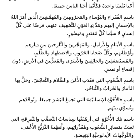
أَحْيَا نَفْسًا واحدةً فكَأنَّما أَحْيَا الناسَ جميعًا.
باسمِ الفُقَراءِ والبُؤَساءِ والمَحرُومِينَ والمُهمَّشِينَ الَّذين أَمَرَ اللهُ
بالإحسانِ إليهم ومَدِّ يَدِ العَوْنِ للتَّخفِيفِ عنهم، فرضًا على كُلِّ
إنسانٍ لا سيَّما كُلِّ مُقتَدرٍ ومَيسُورٍ.
باسمِ الأيتامِ والأَرامِلِ، والمُهَجَّرينَ والنَّازِحِينَ من دِيارِهِم
وأَوْطانِهم، وكُلِّ ضَحايا الحُرُوبِ والاضطِهادِ والظُّلْمِ،
والمُستَضعَفِينَ والخائِفِينَ والأَسْرَى والمُعَذَّبِينَ في الأرضِ، دُونَ
إقصاءٍ أو تمييزٍ.
باسمِ الشُّعُوبِ التي فقَدَتِ الأَمْنَ والسَّلامَ والتَّعايُشَ، وحَلَّ بها
الدَّمارُ والخَرَابُ والتَّناحُر.
باسمِ «الأُخُوَّةِ الإنسانيَّةِ» التي تَجمَعُ البَشَرَ جميعًا، وتُوحِّدُهم
وتُسوِّي بينَهم.
باسم تلك الأُخُوَّةِ التي أرهَقَتْها سِياساتُ التَّعَصُّبِ والتَّفرِقةِ، التي
تَعبَثُ بمَصائِرِ الشُّعُوبِ ومُقَدَّراتِهم، وأَنظِمةُ التَّرَبُّحِ الأَعْمَى،
والتَّوَجُّهاتُ الأيدلوجيَّةِ البَغِيضةِ.