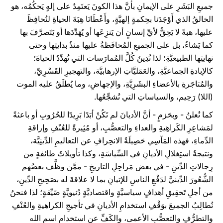
جميعِ البَشَرِ على الإيمانِ بأنَّ هذا الكونَ يَعتَمِدُ على إلهٍ يَحكُمُه، هو
الخالقُ الذي أَوْجَدَنا بحِكمةٍ إلهيَّةٍ، وأَعْطَانَا هِبَةَ الحياةِ لنُحافِظَ
عليها، هبةً لا يَحِقُّ لأيِّ إنسانٍ أن يَنزِعَها أو يُهَدِّدَها أو يَتَصرَّفَ بها
كما يَشاءُ، بل على الجميعِ المُحافَظةُ عليها منذُ بدايتِها وحتى
نهايتِها الطبيعيَّةِ؛ لذا نُدِينُ كُلَّ المُمارَسات التي تُهدِّدُ الحياةَ؛
كالإبادةِ الجماعيَّةِ، والعَمَليَّاتِ الإرهابيَّة، والتهجيرِ القَسْرِيِّ،
والمُتاجَرةِ بالأعضاءِ البشَرِيَّةِ، والإجهاضِ، وما يُطلَقُ عليه الموت
(اللا) رَحِيم، والسياساتِ التي تُشجِّعُها.
كما نُعلنُ - وبحَزمٍ - أنَّ الأديانَ لم تَكُنْ أبَدًا بَرِيدًا للحُرُوبِ أو باعثةً
لمَشاعِرِ الكَراهِيةِ والعداءِ والتعصُّبِ، أو مُثِيرةً للعُنْفِ وإراقةِ
الدِّماءِ، فهذه المَآسِي حَصِيلَةُ الانحِرافِ عن التعاليمِ الدِّينِيَّة،
ونتيجةُ استِغلالِ الأديانِ في السِّياسَةِ، وكذا تأويلاتُ طائفةٍ من
رِجالاتِ الدِّينِ - في بعض مَراحِلِ التاريخِ - ممَّن وظَّف بعضُهم
الشُّعُورَ الدِّينيَّ لدَفْعِ الناسِ للإتيانِ بما لا علاقةَ له بصَحِيحِ الدِّينِ،
من أجلِ تَحقِيقِ أهدافٍ سياسيَّةٍ واقتصاديَّةٍ دُنيويَّةٍ ضَيِّقةٍ؛ لذا فنحنُ
نُطالِبُ الجميعَ بوَقْفِ استخدامِ الأديانِ في تأجيجِ الكراهيةِ والعُنْفِ
والتطرُّفِ والتعصُّبِ الأعمى، والكَفِّ عن استخدامِ اسمِ الله