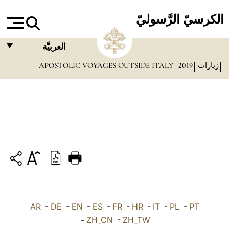
الكرسيّ الرَّسوليّ
العربيَّة
زيارات
2019
APOSTOLIC VOYAGES OUTSIDE ITALY
FRANÇAIS
ENGLISH
ITALIANO
PORTUGUÊS
ESPAÑOL
DEUTSCH
POLSKI
PT
-
PL
-
IT
-
HR
-
FR
-
ES
-
EN
-
DE
العربيّة
-
AR
-
ZH_CN
-
ZH_TW
中文