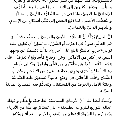
بالمَسؤُوليَّةِ؛ ممَّا أسهَمَ في نَشْرِ شُعُورٍ عامٍّ بالإحباطِ والعُزْلَةِ
واليَأْسِ، ودَفَعَ الكَثِيرينَ إلى الانخِراطِ إمَّا في دَوَّامةِ التَّطرُّفِ
الإلحاديِّ واللادينيِّ، وإمَّا في دوامة التَّطرُّفِ الدِّينيِّ والتشدُّدِ
والتَّعصُّبِ الأعمى، كما دَفَعَ البعضَ إلى تَبَنِّي أشكالٍ من الإدمانِ
والتَّدمِيرِ الذاتيِّ والجَماعيِّ.
إنَّ التاريخَ يُؤكِّدُ أنَّ التطرُّفَ الدِّينيَّ والقوميَّ والتعصُّبَ قد أثمَرَ
في العالَمِ، سواءٌ في الغَرْبِ أو الشَّرْقِ، ما يُمكِنُ أن نُطلِقَ عليه
بَوادِر «حربٍ عالميَّةٍ ثالثةٍ على أجزاءٍ»، بدَأَتْ تَكشِفُ عن وَجهِها
القبيحِ في كثيرٍ من الأماكنِ، وعن أوضاعٍ مَأساويَّةٍ لا يُعرَفُ - على
وَجْهِ الدِّقَّةِ - عَدَدُ مَن خلَّفَتْهم من قَتْلَى وأرامِلَ وثَكالى وأيتامٍ،
وهناك أماكنُ أُخرَى يَجرِي إعدادُها لمَزيدٍ من الانفجارِ وتكديسِ
السِّلاح وجَلْبِ الذَّخائرِ، في وَضْعٍ عالَمِيٍّ تُسيطِرُ عليه الضَّبابيَّةُ
وخَيْبَةُ الأملِ والخوفُ من المُستَقبَلِ، وتَتحكَّمُ فيه المَصالحُ الماديَّةُ
الضيِّقة.
ونُشدِّدُ أيضًا على أنَّ الأزماتِ السياسيَّةَ الطاحنةَ، والظُّلمَ وافتِقادَ
عَدالةِ التوزيعِ للثرواتِ الطبيعيَّة - التي يَستَأثِرُ بها قِلَّةٌ من الأثرياءِ
ويُحرَمُ منها السَّوادُ الأعظَمُ من شُعُوبِ الأرضِ – قد أَنْتَجَ ويُنْتِجُ