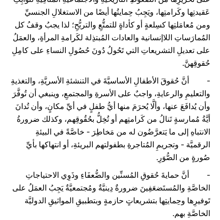
عَقيدتِها وكَرامتِها، ويَجِبُ حِمايتُها أيضًا من الاستغلالِ الجنسيِّ
ومن مُعامَلتِها كسِلعةٍ أو كأداةٍ للتمتُّعِ والتربُّحِ؛ لذا يجبُ وقفُ كل
المُمارَساتِ اللاإنسانية والعادات المُبتذِلة لكَرامةِ المرأةِ، والعمَلُ
على تعديلِ التشريعاتِ التي تَحُولُ دُونَ حُصُولِ النساءِ على كامِلِ
حُقوقِهنَّ.
- أنَّ حُقوقَ الأطفالِ الأساسيَّةَ في التنشئةِ الأسريَّةِ، والتغذيةِ
والتعليمِ والرعايةِ، واجبٌ على الأسرةِ والمجتمعِ، وينبغي أن تُوفَّرَ
وأن يُدافَعَ عنها، وألَّا يُحرَمَ منها أيُّ طفلٍ في أيِّ مكانٍ، وأن تُدانَ
أيَّةُ مُمارسةٍ تَنالُ من كَرامتِهم أو تُخِلُّ بحُقُوقِهم، وكذلك ضرورةُ
الانتباهِ إلى ما يَتعرَّضُون له من مَخاطِرَ - خاصَّةً في البيئةِ
الرقميَّة - وتجريمِ المُتاجرةِ بطفولتهم البريئةِ، أو انتهاكها بأيِّ
صُورةٍ من الصُّوَرِ.
- أنَّ حمايةَ حُقوقِ المُسنِّين والضُّعفَاءِ وذَوِي الاحتياجاتِ
الخاصَّةِ والمُستَضعَفِينَ ضرورةٌ دِينيَّةٌ ومُجتمعيَّةٌ يَجِبُ العمَلُ على
تَوفيرِها وحِمايتِها بتشريعاتٍ حازمةٍ وبتطبيقِ المواثيقِ الدوليَّة
الخاصَّةِ بهم.