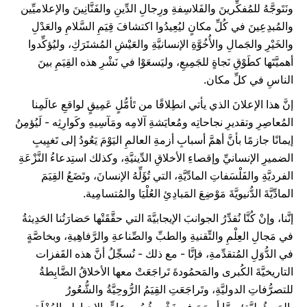
ونَتَوجَّهُ للمُفكِّرينَ والفَلاسِفةِ ورِجالِ الدِّينِ والفَنَّانِينَ والإعلاميِّين
والمُبدِعِينَ في كُلِّ مكانٍ ليُعِيدُوا اكتشافَ قِيَمِ السَّلامِ والعَدْلِ
والخَيْرِ والجَمالِ والأُخُوَّةِ الإنسانيَّةِ والعَيْشِ المُشتَرَكِ، وليُؤكِّدوا
أهميَّتَها كطَوْقِ نَجاةٍ للجَمِيعِ، وليَسعَوْا في نَشْرِ هذه القِيَمِ بينَ
الناسِ في كلِّ مكان.
إنَّ هذا الإعلانَ الذي يأتي انطِلاقًا من تَأمُّلٍ عَمِيقٍ لواقعِ عالَمِنا
المُعاصِرِ وتقديرِ نجاحاتِه ومُعايَشةِ آلامِه ومَآسِيهِ وكَوارِثِه - لَيُؤمِنُ
إيمانًا جازمًا بأنَّ أهمَّ أسبابِ أزمةِ العالمِ اليَوْمَ يَعُودُ إلى تَغيِيبِ
الضميرِ الإنسانيِّ وإقصاءِ الأخلاقِ الدِّينيَّةِ، وكذلك استِدعاءُ النَّزْعَةِ
الفرديَّةِ والفَلْسَفاتِ المادِّيَّةِ، التي تُؤَلِّهُ الإنسانَ، وتَضَعُ القِيَمَ
المادِّيَّةَ الدُّنيويَّةَ مَوْضِعَ المَبادِئِ العُلْيَا والمُتسامِية.
إنَّنا، وإنْ كُنَّا نُقدِّرُ الجوانبَ الإيجابيَّةَ التي حقَّقَتْها حَضارَتُنا الحَدِيثةُ
في مَجالِ العِلْمِ والتِّقنيةِ والطبِّ والصِّناعةِ والرَّفاهِيةِ، وبخاصَّةٍ
في الدُّوَلِ المُتقدِّمةِ، فإنَّا - مع ذلك - نُسجِّلُ أنَّ هذه القَفزات
التاريخيَّةَ الكُبرى والمَحمُودةَ تَراجَعَتْ معها الأخلاقُ الضَّابِطةُ
للتصرُّفاتِ الدوليَّةِ، وتَراجَعَتِ القِيَمُ الرُّوحِيَّةُ والشُّعُورُ