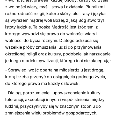
- Wolność jest prawem każdej osoby: każdy korzysta
z wolności wiary, myśli, słowa i działania. Pluralizm i
różnorodność religii, koloru skóry, płci, rasy i języka
są wyrazem mądrej woli Bożej, z jaką Bóg stworzył
istoty ludzkie. Ta boska Mądrość jest źródłem, z
którego wywodzi się prawo do wolności wiary i
wolności do bycia różnymi. Dlatego odrzuca się
wszelkie próby zmuszania ludzi do przyjmowania
określonej religii oraz kultury, podobnie jak narzucanie
jednego modelu cywilizacji, którego inni nie akceptują;
- Sprawiedliwość oparta na miłosierdziu jest drogą,
którą trzeba przebyć do osiągnięcia godnego życia,
do którego prawo ma każdy człowiek;
- Dialog, porozumienie i upowszechnienie kultury
tolerancji, akceptacji innych i współistnienia między
ludźmi, przyczyniłyby się w znacznym stopniu do
zmniejszenia wielu problemów gospodarczych,