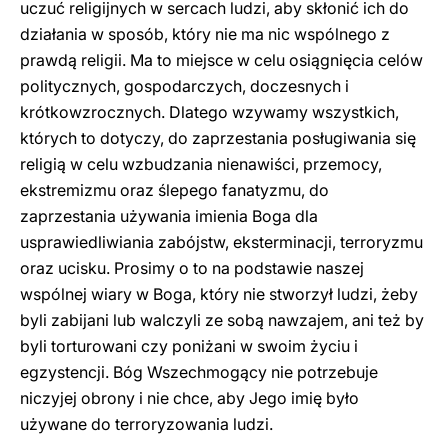
uczuć religijnych w sercach ludzi, aby skłonić ich do
działania w sposób, który nie ma nic wspólnego z
prawdą religii. Ma to miejsce w celu osiągnięcia celów
politycznych, gospodarczych, doczesnych i
krótkowzrocznych. Dlatego wzywamy wszystkich,
których to dotyczy, do zaprzestania posługiwania się
religią w celu wzbudzania nienawiści, przemocy,
ekstremizmu oraz ślepego fanatyzmu, do
zaprzestania używania imienia Boga dla
usprawiedliwiania zabójstw, eksterminacji, terroryzmu
oraz ucisku. Prosimy o to na podstawie naszej
wspólnej wiary w Boga, który nie stworzył ludzi, żeby
byli zabijani lub walczyli ze sobą nawzajem, ani też by
byli torturowani czy poniżani w swoim życiu i
egzystencji. Bóg Wszechmogący nie potrzebuje
niczyjej obrony i nie chce, aby Jego imię było
używane do terroryzowania ludzi.