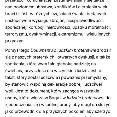
przekazu i komunikację. Zastanawialiśmy się także
nad poziomem ubóstwa, konfliktów i cierpienia wielu
braci i sióstr w różnych częściach świata, będących
następstwem wyścigu zbrojeń, niesprawiedliwości
społecznej, korupcji, nierówności, upadku moralności,
terroryzmu, dyskryminacji, ekstremizmu i wielu innych
przyczyn.
Pomysł tego
Dokumentu o ludzkim braterstwie
zrodził
się z naszych braterskich i otwartych dyskusji, a także
spotkania, które wyrażało głęboką nadzieję na
świetlaną przyszłość dla wszystkich ludzi. Jest to
tekst, który został uczciwie i poważnie przemyślany,
by stanowić wspólną deklarację dobrej i uczciwej
woli. Jest to dokument, który zachęca wszystkie
osoby, które wierzą w Boga i w
ludzkie braterstwo
, do
zjednoczenia się i wspólnej pracy, aby mógł on służyć
jako przewodnik dla przyszłych pokoleń, aby szerzyć