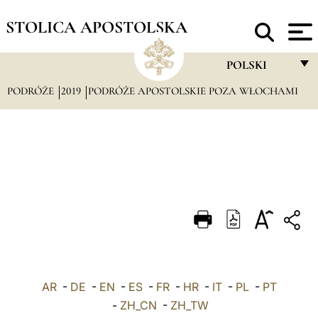
STOLICA APOSTOLSKA
POLSKI
PODRÓŻE
2019
PODRÓŻE APOSTOLSKIE POZA WŁOCHAMI
FRANÇAIS
ENGLISH
ITALIANO
PORTUGUÊS
ESPAÑOL
DEUTSCH
POLSKI
AR
-
DE
-
EN
-
ES
-
FR
-
HR
-
IT
-
العربيّة
PL
-
PT
-
ZH_CN
-
ZH_TW
中文