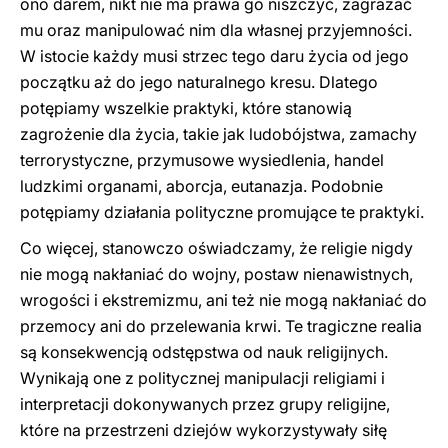
ono darem, nikt nie ma prawa go niszczyć, zagrażać
mu oraz manipulować nim dla własnej przyjemności.
W istocie każdy musi strzec tego daru życia od jego
początku aż do jego naturalnego kresu. Dlatego
potępiamy wszelkie praktyki, które stanowią
zagrożenie dla życia, takie jak ludobójstwa, zamachy
terrorystyczne, przymusowe wysiedlenia, handel
ludzkimi organami, aborcja, eutanazja. Podobnie
potępiamy działania polityczne promujące te praktyki.
Co więcej, stanowczo oświadczamy, że religie nigdy
nie mogą nakłaniać do wojny, postaw nienawistnych,
wrogości i ekstremizmu, ani też nie mogą nakłaniać do
przemocy ani do przelewania krwi. Te tragiczne realia
są konsekwencją odstępstwa od nauk religijnych.
Wynikają one z politycznej manipulacji religiami i
interpretacji dokonywanych przez grupy religijne,
które na przestrzeni dziejów wykorzystywały siłę