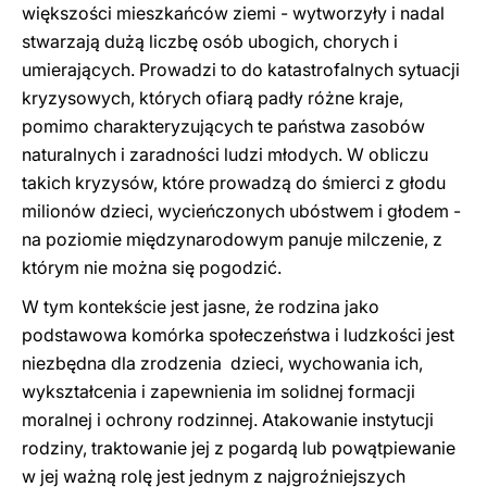
większości mieszkańców ziemi - wytworzyły i nadal
stwarzają dużą liczbę osób ubogich, chorych i
umierających. Prowadzi to do katastrofalnych sytuacji
kryzysowych, których ofiarą padły różne kraje,
pomimo charakteryzujących te państwa zasobów
naturalnych i zaradności ludzi młodych. W obliczu
takich kryzysów, które prowadzą do śmierci z głodu
milionów dzieci, wycieńczonych ubóstwem i głodem -
na poziomie międzynarodowym panuje milczenie, z
którym nie można się pogodzić.
W tym kontekście jest jasne, że rodzina jako
podstawowa komórka społeczeństwa i ludzkości jest
niezbędna dla zrodzenia dzieci, wychowania ich,
wykształcenia i zapewnienia im solidnej formacji
moralnej i ochrony rodzinnej. Atakowanie instytucji
rodziny, traktowanie jej z pogardą lub powątpiewanie
w jej ważną rolę jest jednym z najgroźniejszych