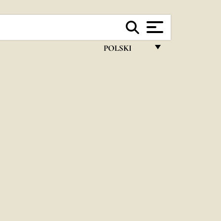
POLSKI
FRANÇAIS
ENGLISH
ITALIANO
PORTUGUÊS
ESPAÑOL
DEUTSCH
POLSKI
العربيّة