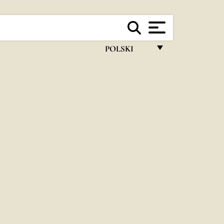
POLSKI
FRANÇAIS
ENGLISH
ITALIANO
PORTUGUÊS
ESPAÑOL
DEUTSCH
POLSKI
العربيّة