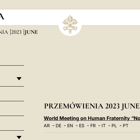
A
NIA
2023
JUNE
PRZEMÓWIENIA 2023 JUNE
World Meeting on Human Fraternity “No
-
-
-
-
-
-
-
AR
DE
EN
ES
FR
IT
PL
PT