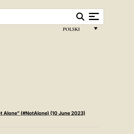
POLSKI
FRANÇAIS
ENGLISH
ITALIANO
PORTUGUÊS
ESPAÑOL
DEUTSCH
POLSKI
t Alone” (#NotAlone) (10 June 2023)
العربيّة